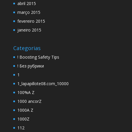
abril 2015
março 2015
fevereiro 2015
janeiro 2015
Categorias
! Boosting Safety Tips
! Без рубрики
1
1_lapapillote08.com_10000
100%A Z
1000 ancorZ
1000A Z
1000Z
112