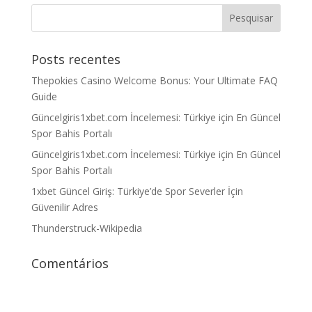
Posts recentes
Thepokies Casino Welcome Bonus: Your Ultimate FAQ
Guide
Güncelgiris1xbet.com İncelemesi: Türkiye için En Güncel
Spor Bahis Portalı
Güncelgiris1xbet.com İncelemesi: Türkiye için En Güncel
Spor Bahis Portalı
1xbet Güncel Giriş: Türkiye’de Spor Severler İçin
Güvenilir Adres
Thunderstruck-Wikipedia
Comentários