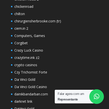
chickenroad
chilton
chirurgiensherbrooke.com (tr)
ciem.in 2
Computers, Games
Corgibet
Crazy Luck Casino
crazytime.ink z2
crypto casinos
Czy Trichomist Forte
Da Vinci Gold
Da Vinci Gold Casino
dainikbandarban.com
Falar agora com um
Representante
darknet link
DaVinci Gold