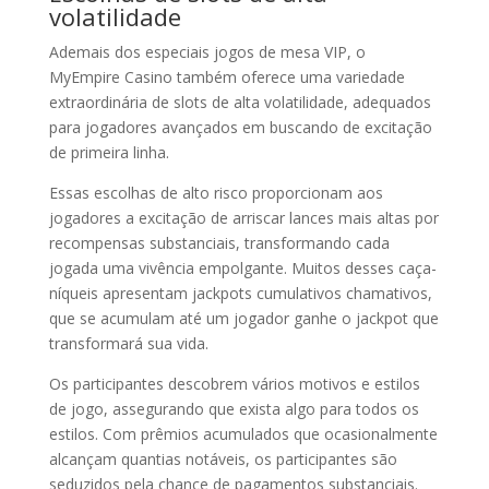
volatilidade
Ademais dos especiais jogos de mesa VIP, o
MyEmpire Casino também oferece uma variedade
extraordinária de slots de alta volatilidade, adequados
para jogadores avançados em buscando de excitação
de primeira linha.
Essas escolhas de alto risco proporcionam aos
jogadores a excitação de arriscar lances mais altas por
recompensas substanciais, transformando cada
jogada uma vivência empolgante. Muitos desses caça-
níqueis apresentam jackpots cumulativos chamativos,
que se acumulam até um jogador ganhe o jackpot que
transformará sua vida.
Os participantes descobrem vários motivos e estilos
de jogo, assegurando que exista algo para todos os
estilos. Com prêmios acumulados que ocasionalmente
alcançam quantias notáveis, os participantes são
seduzidos pela chance de pagamentos substanciais.