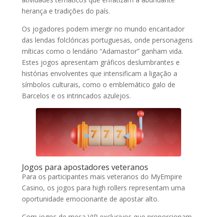
herança e tradições do país.
Os jogadores podem imergir no mundo encantador
das lendas folclóricas portuguesas, onde personagens
míticas como o lendário “Adamastor” ganham vida.
Estes jogos apresentam gráficos deslumbrantes e
histórias envolventes que intensificam a ligação a
símbolos culturais, como o emblemático galo de
Barcelos e os intrincados azulejos.
Jogos para apostadores veteranos
Para os participantes mais veteranos do MyEmpire
Casino, os jogos para high rollers representam uma
oportunidade emocionante de apostar alto.
Com jogos de mesa VIP exclusivos que proporcionam