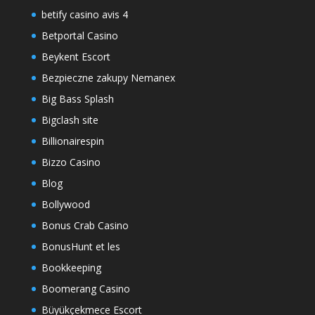
betify casino avis 4
Betportal Casino
Beykent Escort
Bezpieczne zakupy Nemanex
Big Bass Splash
Bigclash site
Billionairespin
Bizzo Casino
Blog
Bollywood
Bonus Crab Casino
BonusHunt et les
Bookkeeping
Boomerang Casino
Büyükçekmece Escort