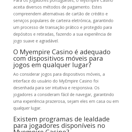
Para os jogadores portugueses, o MyEmpire Casino
aceita diversos métodos de pagamento. Estes
compreendem alternativas de cartão de crédito e
serviços populares de carteira eletrónica, garantindo
um processo de transação prático e protegido para
depósitos e retiradas, fazendo a sua experiência de
jogo suave e agradável.
O Myempire Casino é adequado
com dispositivos móveis para
jogos em qualquer lugar?
Ao considerar jogos para dispositivos móveis, a
interface do usuário do MyEmpire Casino foi
desenhada para ser intuitiva e responsiva. Os
jogadores a consideram fácil de navegar, garantindo
uma experiência prazerosa, sejam eles em casa ou em
qualquer lugar.
Existem programas de lealdade
para jogadores disponíveis no
Myempire Casino?