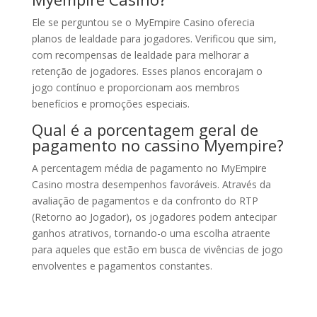
Ele se perguntou se o MyEmpire Casino oferecia
planos de lealdade para jogadores. Verificou que sim,
com recompensas de lealdade para melhorar a
retenção de jogadores. Esses planos encorajam o
jogo contínuo e proporcionam aos membros
benefícios e promoções especiais.
Qual é a porcentagem geral de
pagamento no cassino Myempire?
A percentagem média de pagamento no MyEmpire
Casino mostra desempenhos favoráveis. Através da
avaliação de pagamentos e da confronto do RTP
(Retorno ao Jogador), os jogadores podem antecipar
ganhos atrativos, tornando-o uma escolha atraente
para aqueles que estão em busca de vivências de jogo
envolventes e pagamentos constantes.