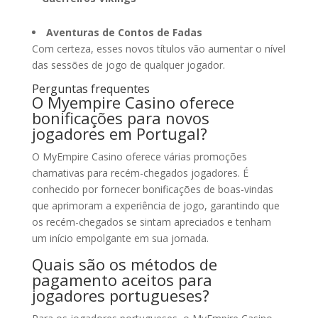
Aventuras de Contos de Fadas
Com certeza, esses novos títulos vão aumentar o nível
das sessões de jogo de qualquer jogador.
Perguntas frequentes
O Myempire Casino oferece
bonificações para novos
jogadores em Portugal?
O MyEmpire Casino oferece várias promoções
chamativas para recém-chegados jogadores. É
conhecido por fornecer bonificações de boas-vindas
que aprimoram a experiência de jogo, garantindo que
os recém-chegados se sintam apreciados e tenham
um início empolgante em sua jornada.
Quais são os métodos de
pagamento aceitos para
jogadores portugueses?