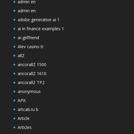
admin en
admin en.
adobe generative ai 1
ai in finance examples 1
ai-girlfriend
Alev casino tr
allZ
ancorallZ 1500
ancorallZ 1610
ancorallZ TP2
anonymous
APK
artcab.ru b
Article
Articles