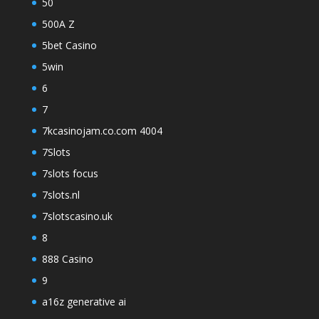
50
500A Z
5bet Casino
5win
6
7
7kcasinojam.co.com 4004
7Slots
7slots focus
7slots.nl
7slotscasino.uk
8
888 Casino
9
a16z generative ai