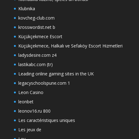
Klubnika
kovcheg-club.com
krosswordist.net b
Küçükçekmece Escort
Küçükçekmece, Halkalı ve Sefaköy Escort Hizmetleri
ladysdesire.com z4
lastikabc.com (tr)
Leading online gaming sites in the UK
legacyschoolspune.com 1
Leon Casino
leonbet
leonov16.ru 800
Les caractéristiques uniques
Les jeux de
Lev