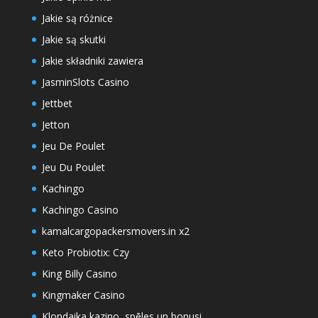
Jakie są różnice
Jakie są skutki
Jakie składniki zawiera
JasminSlots Casino
Jettbet
Jetton
Jeu De Poulet
Jeu Du Poulet
Kachingo
Kachingo Casino
kamalcargopackersmovers.in x2
Keto Probiotix: Czy
King Billy Casino
Kingmaker Casino
Klondaika kazino, spēles un bonusi