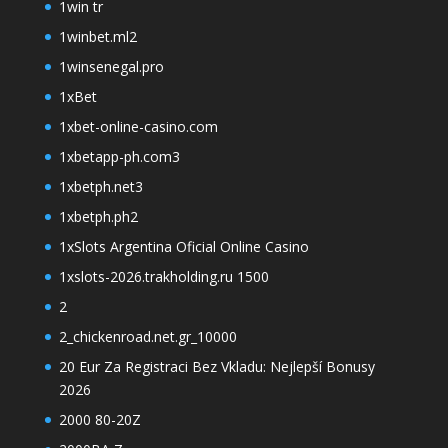
1win tr
1winbet.ml2
1winsenegal.pro
1xBet
1xbet-online-casino.com
1xbetapp-ph.com3
1xbetph.net3
1xbetph.ph2
1xSlots Argentina Oficial Online Casino
1xslots-2026.trakholding.ru 1500
2
2_chickenroad.net.gr_10000
20 Eur Za Registraci Bez Vkladu: Nejlepší Bonusy
2026
2000 80-20Z