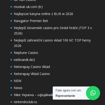
muskat-uk.com (tr)
Najlepsze kasyna online z BLIK w 2026
Navigator Premier Bet
Nejlepší slovenské casino pro české hráče (TOP 3 v
2026)
Nejlepší zahraniční casino vklad 100 Kč: TOP herny
2026
Neptune Casino
netbrandt.de2
Neterapay Casino Vklad
Neterapay Vklad Casino
NEW
News
Falar agora com um
Nike Україна – офіційний інтернет магазин
Representante
nintendoclub.ru