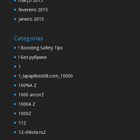
março 2015
fevereiro 2015
janeiro 2015
Categorias
! Boosting Safety Tips
! Без рубрики
1
1_lapapillote08.com_10000
100%A Z
1000 ancorZ
1000A Z
1000Z
112
12-shkola.ru2