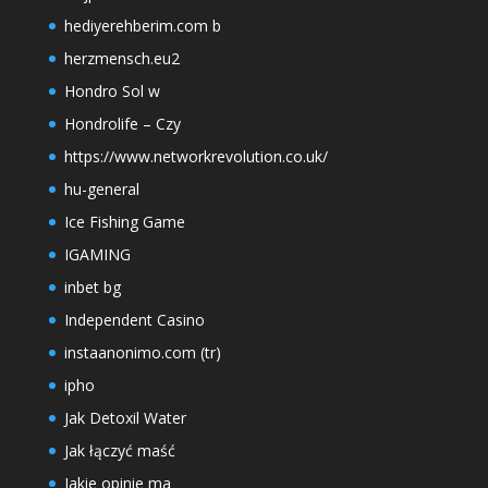
hediyerehberim.com b
herzmensch.eu2
Hondro Sol w
Hondrolife – Czy
https://www.networkrevolution.co.uk/
hu-general
Ice Fishing Game
IGAMING
inbet bg
Independent Casino
instaanonimo.com (tr)
ipho
Jak Detoxil Water
Jak łączyć maść
Jakie opinie ma