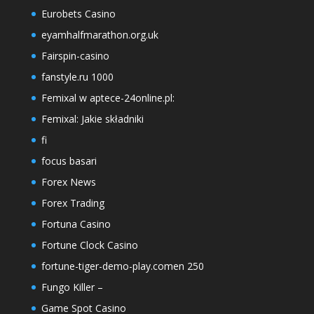
Eurobets Casino
eyamhalfmarathon.org.uk
Fairspin-casino
fanstyle.ru 1000
Femixal w aptece-24online.pl:
Femixal: Jakie składniki
fi
focus basari
Forex News
Forex Trading
Fortuna Casino
Fortune Clock Casino
fortune-tiger-demo-play.comen 250
Fungo Killer –
Game Spot Casino