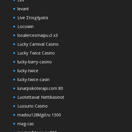
levant
Live Στοιχήματα
Locowin
losalercesmaipu.cl x3
Lucky Carnival Casino
Lucky Twice Casino
lucky-barry-casino
lucky-twice
lucky-twice-casin
lunarpsikoterapi.com 80
Luotettavat Nettikasinot
Lussurio Casino
madou128klgd.ru 1500
mag-cas