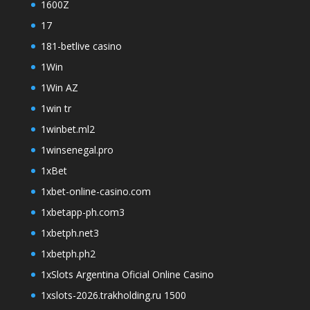
1600Z
17
181-betlive casino
1Win
1Win AZ
1win tr
1winbet.ml2
1winsenegal.pro
1xBet
1xbet-online-casino.com
1xbetapp-ph.com3
1xbetph.net3
1xbetph.ph2
1xSlots Argentina Oficial Online Casino
1xslots-2026.trakholding.ru 1500