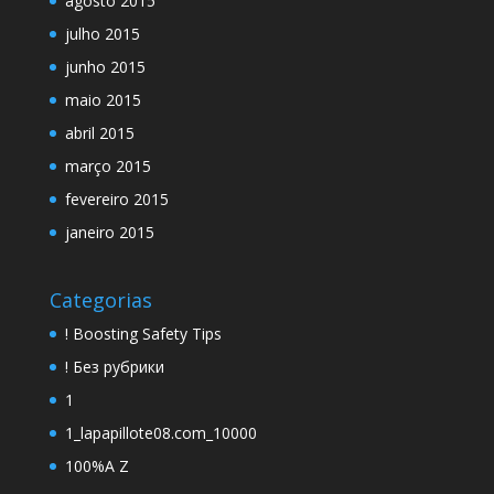
agosto 2015
julho 2015
junho 2015
maio 2015
abril 2015
março 2015
fevereiro 2015
janeiro 2015
Categorias
! Boosting Safety Tips
! Без рубрики
1
1_lapapillote08.com_10000
100%A Z