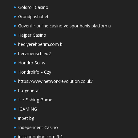
Goldroll Casino
Grandpashabet
Güvenilir online casino ve spor bahis platformu
Hajper Casino
hediyerehberim.com b
herzmensch.eu2
Hondro Sol w
Hondrolife – Czy
https://www.networkrevolution.co.uk/
hu-general
Ice Fishing Game
IGAMING
inbet bg
Independent Casino
instaanonimo.com (tr)