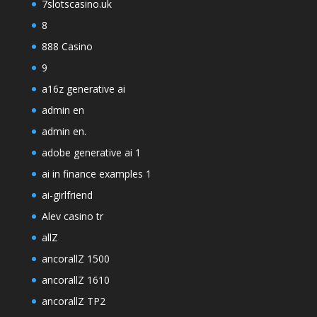
7slotscasino.uk
8
888 Casino
9
a16z generative ai
admin en
admin en.
adobe generative ai 1
ai in finance examples 1
ai-girlfriend
Alev casino tr
allZ
ancorallZ 1500
ancorallZ 1610
ancorallZ TP2