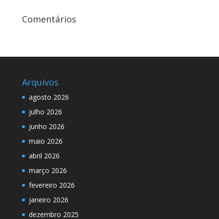
Comentários
Arquivos
agosto 2026
julho 2026
junho 2026
maio 2026
abril 2026
março 2026
fevereiro 2026
janeiro 2026
dezembro 2025