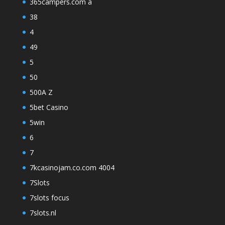
365campers.com a
38
4
49
5
50
500A Z
5bet Casino
5win
6
7
7kcasinojam.co.com 4004
7Slots
7slots focus
7slots.nl