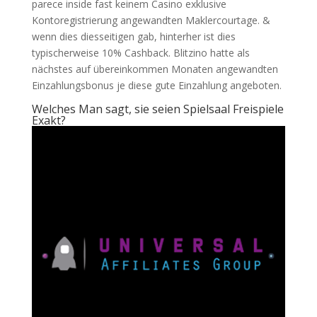
parece inside fast keinem Casino exklusive
Kontoregistrierung angewandten Maklercourtage. &
wenn dies diesseitigen gab, hinterher ist dies
typischerweise 10% Cashback. Blitzino hatte als
nächstes auf übereinkommen Monaten angewandten
Einzahlungsbonus je diese gute Einzahlung angeboten.
Welches Man sagt, sie seien Spielsaal Freispiele
Exakt?