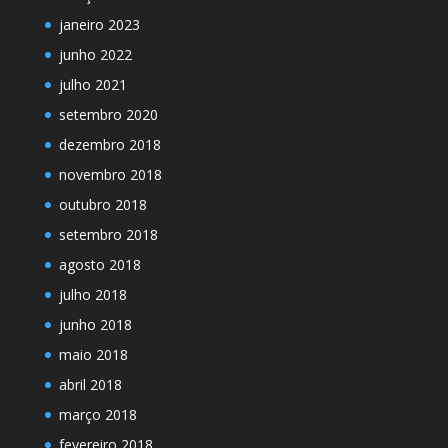
janeiro 2023
junho 2022
julho 2021
setembro 2020
dezembro 2018
novembro 2018
outubro 2018
setembro 2018
agosto 2018
julho 2018
junho 2018
maio 2018
abril 2018
março 2018
fevereiro 2018