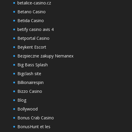
betalice-casino.cz
Betano Casino
Betida Casino
betify casino avis 4
Betportal Casino
Beykent Escort
Bezpieczne zakupy Nemanex
Big Bass Splash
Bigclash site
Billionairespin
Bizzo Casino
Blog
Bollywood
Bonus Crab Casino
BonusHunt et les