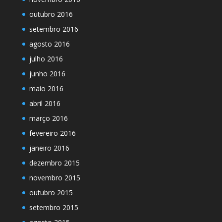
outubro 2016
setembro 2016
agosto 2016
julho 2016
junho 2016
maio 2016
abril 2016
março 2016
fevereiro 2016
janeiro 2016
dezembro 2015
novembro 2015
outubro 2015
setembro 2015