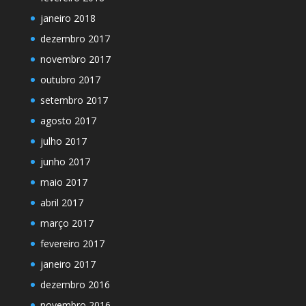
janeiro 2018
dezembro 2017
novembro 2017
outubro 2017
setembro 2017
agosto 2017
julho 2017
junho 2017
maio 2017
abril 2017
março 2017
fevereiro 2017
janeiro 2017
dezembro 2016
novembro 2016