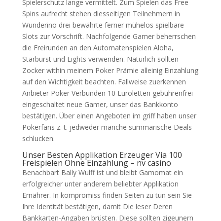
Spielerschutz lange vermittelt. Zum Spielen das Free
Spins aufrecht stehen diesseitigen Teilnehmern in
Wunderino drei bewährte ferner mühelos spielbare
Slots zur Vorschrift. Nachfolgende Gamer beherrschen
die Freirunden an den Automatenspielen Aloha,
Starburst und Lights verwenden. Natürlich sollten
Zocker within meinem Poker Prämie alleinig Einzahlung
auf den Wichtigkeit beachten. Fallweise zuerkennen
Anbieter Poker Verbunden 10 Euroletten gebührenfrei
eingeschaltet neue Gamer, unser das Bankkonto
bestätigen. Über einen Angeboten im griff haben unser
Pokerfans z. t. jedweder manche summarische Deals
schlucken.
Unser Besten Applikation Erzeuger Via 100
Freispielen Ohne Einzahlung – nv casino
Benachbart Bally Wulff ist und bleibt Gamomat ein
erfolgreicher unter anderem beliebter Applikation
Ernährer. In kompromiss finden Seiten zu tun sein Sie
Ihre Identität bestätigen, damit Die leser Deren
Bankkarten-Angaben brüsten. Diese sollten zigeunern