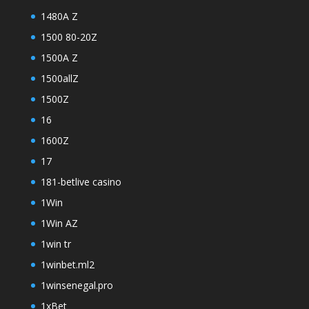
1480A Z
1500 80-20Z
1500A Z
1500allZ
1500Z
16
1600Z
17
181-betlive casino
1Win
1Win AZ
1win tr
1winbet.ml2
1winsenegal.pro
1xBet