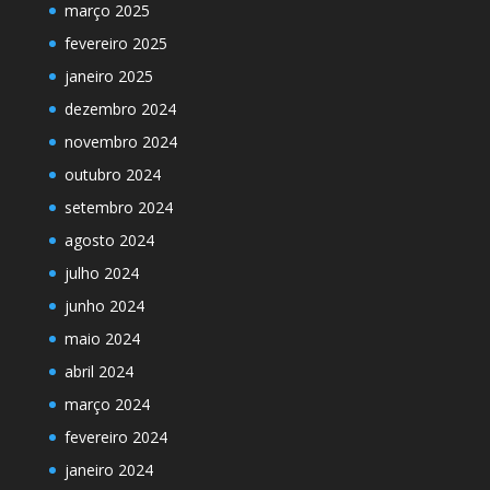
março 2025
fevereiro 2025
janeiro 2025
dezembro 2024
novembro 2024
outubro 2024
setembro 2024
agosto 2024
julho 2024
junho 2024
maio 2024
abril 2024
março 2024
fevereiro 2024
janeiro 2024