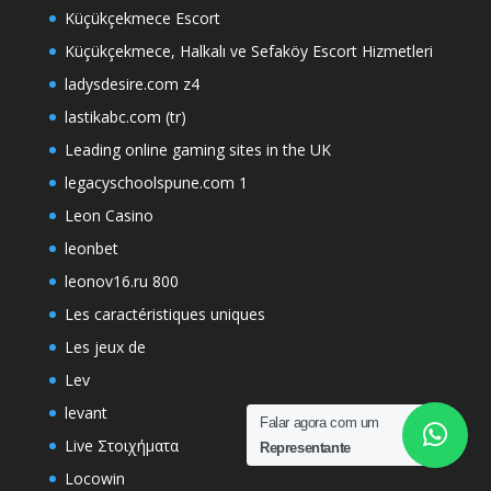
Küçükçekmece Escort
Küçükçekmece, Halkalı ve Sefaköy Escort Hizmetleri
ladysdesire.com z4
lastikabc.com (tr)
Leading online gaming sites in the UK
legacyschoolspune.com 1
Leon Casino
leonbet
leonov16.ru 800
Les caractéristiques uniques
Les jeux de
Lev
levant
Falar agora com um
Live Στοιχήματα
Representante
Locowin