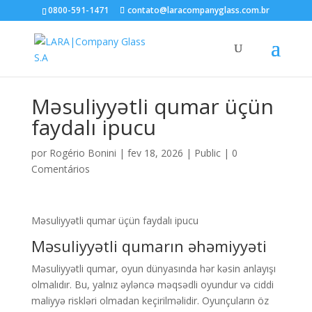
0800-591-1471
contato@laracompanyglass.com.br
Məsuliyyətli qumar üçün
faydalı ipucu
por
Rogério Bonini
|
fev 18, 2026
|
Public
|
0
Comentários
Məsuliyyətli qumar üçün faydalı ipucu
Məsuliyyətli qumarın əhəmiyyəti
Məsuliyyətli qumar, oyun dünyasında hər kəsin anlayışı
olmalıdır. Bu, yalnız əyləncə məqsədli oyundur və ciddi
maliyyə riskləri olmadan keçirilməlidir. Oyunçuların öz