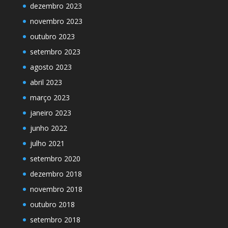
dezembro 2023
novembro 2023
outubro 2023
setembro 2023
agosto 2023
abril 2023
março 2023
janeiro 2023
junho 2022
julho 2021
setembro 2020
dezembro 2018
novembro 2018
outubro 2018
setembro 2018