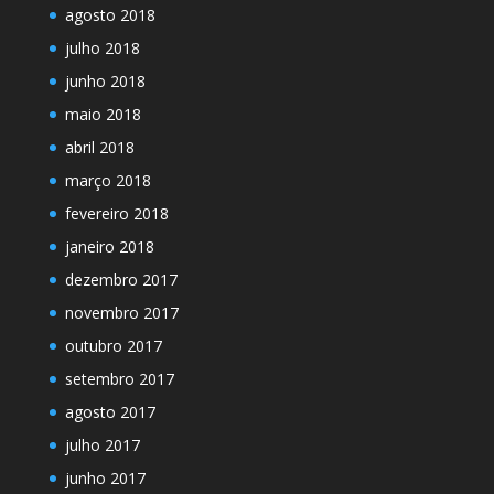
agosto 2018
julho 2018
junho 2018
maio 2018
abril 2018
março 2018
fevereiro 2018
janeiro 2018
dezembro 2017
novembro 2017
outubro 2017
setembro 2017
agosto 2017
julho 2017
junho 2017