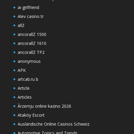
ai-girlfriend
Alev casino tr
allZ
ancorallZ 1500
ancorallZ 1610
ancorallZ TP2
anonymous
APK
artcab.ru b
Article
Articles
Ārzemju online kazino 2026
Ataköy Escort
Ausländische Online Casinos Schweiz
Automotive Topics and Trends