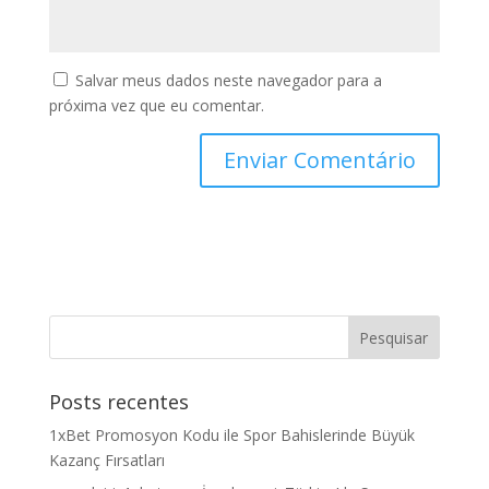
Salvar meus dados neste navegador para a
próxima vez que eu comentar.
Posts recentes
1xBet Promosyon Kodu ile Spor Bahislerinde Büyük
Kazanç Fırsatları