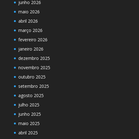
junho 2026
maio 2026
abril 2026
março 2026
fevereiro 2026
janeiro 2026
dezembro 2025
novembro 2025
outubro 2025
setembro 2025
agosto 2025
julho 2025
junho 2025
maio 2025
abril 2025