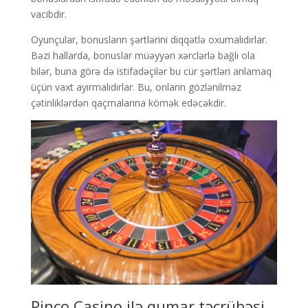
vacibdir.
Oyunçular, bonusların şərtlərini diqqətlə oxumalıdırlar.
Bəzi hallarda, bonuslar müəyyən xərclərlə bağlı ola
bilər, buna görə də istifadəçilər bu cür şərtləri anlamaq
üçün vaxt ayırmalıdırlar. Bu, onların gözlənilməz
çətinliklərdən qaçmalarına kömək edəcəkdir.
Pinco Casino ilə qumar təcrübəsi