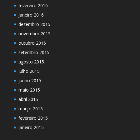
fevereiro 2016
janeiro 2016
dezembro 2015
novembro 2015
outubro 2015
setembro 2015
agosto 2015
julho 2015
junho 2015
maio 2015
abril 2015
março 2015
fevereiro 2015
janeiro 2015