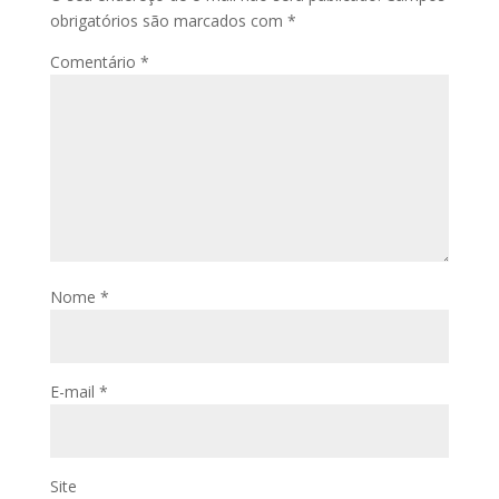
obrigatórios são marcados com
*
Comentário
*
Nome
*
E-mail
*
Site