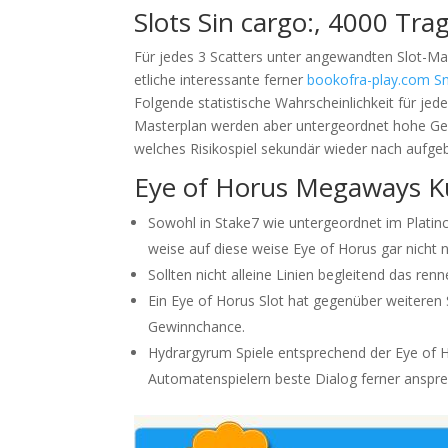
Slots Sin cargo:, 4000 Tr
Für jedes 3 Scatters unter angewandten Slot-Mang
etliche interessante ferner
bookofra-play.com Sn
Folgende statistische Wahrscheinlichkeit für jede
Masterplan werden aber untergeordnet hohe Ge
welches Risikospiel sekundär wieder nach aufge
Eye of Horus Megaways 
Sowohl in Stake7 wie untergeordnet im Platinca
weise auf diese weise Eye of Horus gar nicht 
Sollten nicht alleine Linien begleitend das re
Ein Eye of Horus Slot hat gegenüber weiteren
Gewinnchance.
Hydrargyrum Spiele entsprechend der Eye of H
Automatenspielern beste Dialog ferner ansp