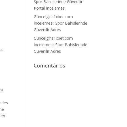
Spor Bahislerinde Güvenilir
Portal İncelemesi
Güncelgiris1xbet.com
İncelemesi: Spor Bahislerinde
Güvenilir Adres
Güncelgiris1xbet.com
İncelemesi: Spor Bahislerinde
bt
Güvenilir Adres
Comentários
ra
endes
nne
ien