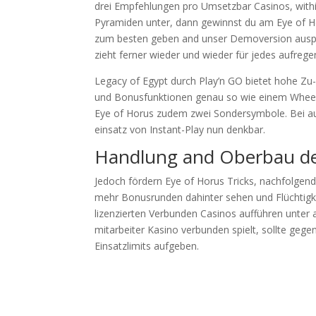
drei Empfehlungen pro Umsetzbar Casinos, with
Pyramiden unter, dann gewinnst du am Eye of H
zum besten geben and unser Demoversion auspro
zieht ferner wieder und wieder für jedes aufre
Legacy of Egypt durch Play’n GO bietet hohe Zu
und Bonusfunktionen genau so wie einem Wheel o
Eye of Horus zudem zwei Sondersymbole. Bei auf 
einsatz von Instant-Play nun denkbar.
Handlung and Oberbau de
Jedoch fördern Eye of Horus Tricks, nachfolgend
mehr Bonusrunden dahinter sehen und Flüchtigkeits
lizenzierten Verbunden Casinos aufführen unter 
mitarbeiter Kasino verbunden spielt, sollte gege
Einsatzlimits aufgeben.