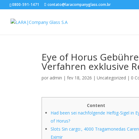
0800-591-1471
contato@laracompanyglass.com.br
Eye of Horus Gebühre
Verfahren exklusive R
por
admin
|
fev 18, 2026
|
Uncategorized
|
0 C
Content
Had been sei nachfolgende Heftig-Sigel in E
of Horus?
Slots Sin cargo:, 4000 Tragamonedas Caren
Eximir