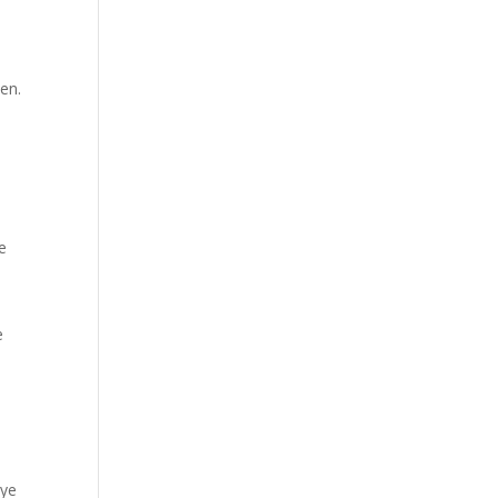
en.
e
e
Eye