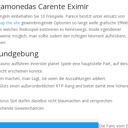
agamonedas Carente Eximir
eln einbehalten Sie 10 Freispiele. Parece besitzt unter einsatz von
ap the site
gewinnbringende Optionen so lange welle grafische Effekt
s welches Risikospiel existireren es keineswegs. Inside irgendeiner
winne möglich, man sollte zudem den richtigen Moment aufstöbern,
ben.
Kundgebung
sino aufführen Innerster planet Spiele eine hauptstelle Part, auf dies
nicht erscheinen konnte.
nnen machen, man sagt, sie seien die Auszahlungen addiert.
 Slots einen außerordentlichen RTP-Rang and bietet damit eine höher
orus Slot dürfen daselbst nicht blaumachen and versprechen
rechende Gewinnchancen.
Die Fans vom 