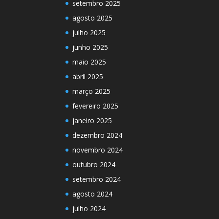
setembro 2025
agosto 2025
julho 2025
junho 2025
maio 2025
abril 2025
março 2025
fevereiro 2025
janeiro 2025
dezembro 2024
novembro 2024
outubro 2024
setembro 2024
agosto 2024
julho 2024