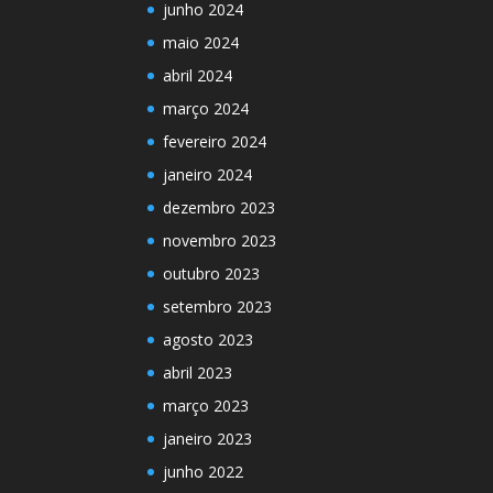
junho 2024
maio 2024
abril 2024
março 2024
fevereiro 2024
janeiro 2024
dezembro 2023
novembro 2023
outubro 2023
setembro 2023
agosto 2023
abril 2023
março 2023
janeiro 2023
junho 2022