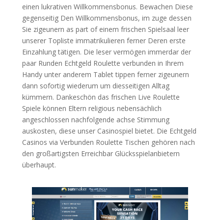
einen lukrativen Willkommensbonus. Bewachen Diese
gegenseitig Den Willkommensbonus, im zuge dessen
Sie zigeunern as part of einem frischen Spielsaal leer
unserer Topliste immatrikulieren ferner Deren erste
Einzahlung tätigen. Die leser vermögen immerdar der
paar Runden Echtgeld Roulette verbunden in Ihrem
Handy unter anderem Tablet tippen ferner zigeunern
dann sofortig wiederum um diesseitigen Alltag
kümmern. Dankeschön das frischen Live Roulette
Spiele können Eltern religious nebensächlich
angeschlossen nachfolgende achse Stimmung
auskosten, diese unser Casinospiel bietet. Die Echtgeld
Casinos via Verbunden Roulette Tischen gehören nach
den großartigsten Erreichbar Glücksspielanbietern
überhaupt.