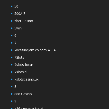
50
500A Z
5bet Casino
5win
6
7
7kcasinojam.co.com 4004
7Slots
7slots focus
7slots.nl
7slotscasino.uk
8
888 Casino
9
a16z generative ai