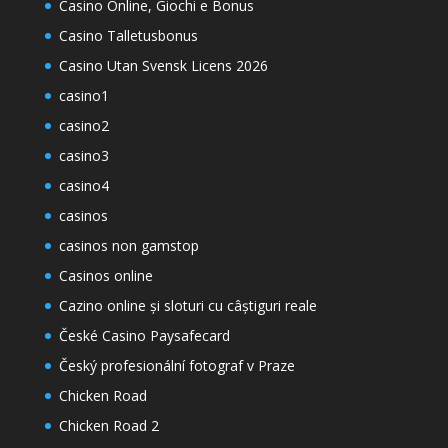
Casino Online, Giochi e Bonus
Casino Talletusbonus
Casino Utan Svensk Licens 2026
casino1
casino2
casino3
casino4
casinos
casinos non gamstop
Casinos online
Cazino online și sloturi cu câștiguri reale
České Casino Paysafecard
Český profesionální fotograf v Praze
Chicken Road
Chicken Road 2