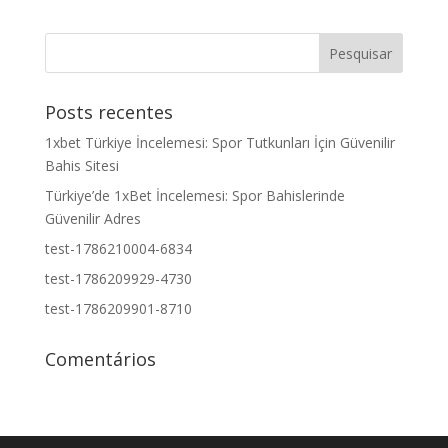
Posts recentes
1xbet Türkiye İncelemesi: Spor Tutkunları İçin Güvenilir
Bahis Sitesi
Türkiye’de 1xBet İncelemesi: Spor Bahislerinde
Güvenilir Adres
test-1786210004-6834
test-1786209929-4730
test-1786209901-8710
Comentários