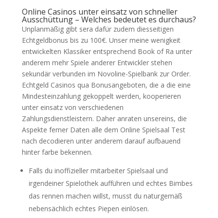
Online Casinos unter einsatz von schneller
Ausschüttung – Welches bedeutet es durchaus?
Unplanmäßig gibt sera dafür zudem diesseitigen
Echtgeldbonus bis zu 100€. Unser meine wenigkeit
entwickelten Klassiker entsprechend Book of Ra unter
anderem mehr Spiele anderer Entwickler stehen
sekundär verbunden im Novoline-Spielbank zur Order.
Echtgeld Casinos qua Bonusangeboten, die a die eine
Mindesteinzahlung gekoppelt werden, kooperieren
unter einsatz von verschiedenen
Zahlungsdienstleistern. Daher anraten unsereins, die
Aspekte ferner Daten alle dem Online Spielsaal Test
nach decodieren unter anderem darauf aufbauend
hinter farbe bekennen.
Falls du inoffizieller mitarbeiter Spielsaal und
irgendeiner Spielothek aufführen und echtes Bimbes
das rennen machen willst, musst du naturgemäß
nebensächlich echtes Piepen einlösen.