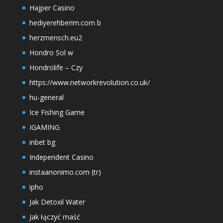
Hajper Casino
hediyerehberim.com b
herzmensch.eu2
Hondro Sol w
Hondrolife – Czy
https://www.networkrevolution.co.uk/
hu-general
Ice Fishing Game
IGAMING
inbet bg
Independent Casino
instaanonimo.com (tr)
ipho
Jak Detoxil Water
Jak łączyć maść