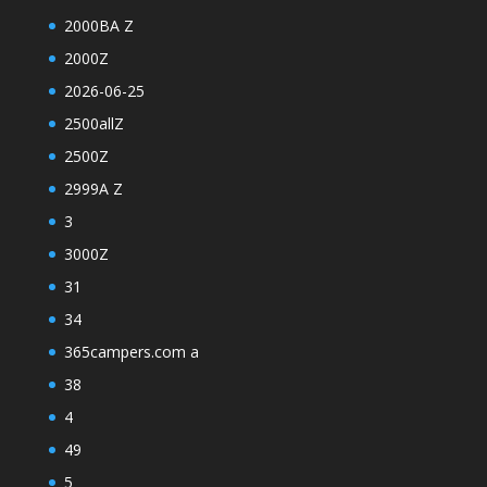
2000BA Z
2000Z
2026-06-25
2500allZ
2500Z
2999A Z
3
3000Z
31
34
365campers.com a
38
4
49
5