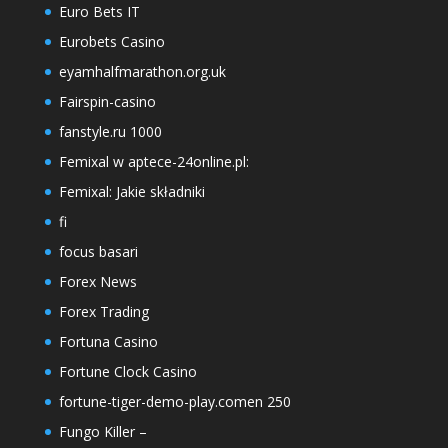
Euro Bets IT
Eurobets Casino
eyamhalfmarathon.org.uk
Fairspin-casino
fanstyle.ru 1000
Femixal w aptece-24online.pl:
Femixal: Jakie składniki
fi
focus basari
Forex News
Forex Trading
Fortuna Casino
Fortune Clock Casino
fortune-tiger-demo-play.comen 250
Fungo Killer –