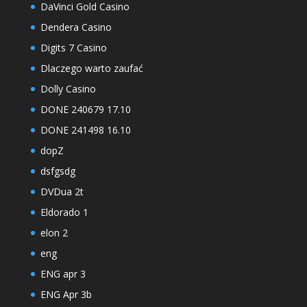
DaVinci Gold Casino
Dendera Casino
Digits 7 Casino
Dlaczego warto zaufać
Dolly Casino
DONE 240679 17.10
DONE 241498 16.10
dopZ
dsfgsdg
DVDua 2t
Eldorado 1
elon 2
eng
ENG apr 3
ENG Apr 3b