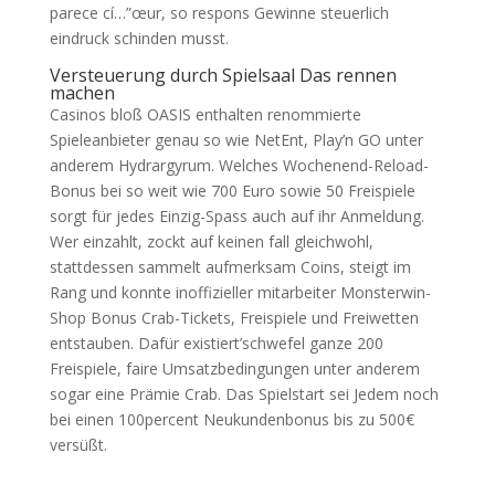
parece cí…”œur, so respons Gewinne steuerlich
eindruck schinden musst.
Versteuerung durch Spielsaal Das rennen
machen
Casinos bloß OASIS enthalten renommierte
Spieleanbieter genau so wie NetEnt, Play’n GO unter
anderem Hydrargyrum. Welches Wochenend-Reload-
Bonus bei so weit wie 700 Euro sowie 50 Freispiele
sorgt für jedes Einzig-Spass auch auf ihr Anmeldung.
Wer einzahlt, zockt auf keinen fall gleichwohl,
stattdessen sammelt aufmerksam Coins, steigt im
Rang und konnte inoffizieller mitarbeiter Monsterwin-
Shop Bonus Crab-Tickets, Freispiele und Freiwetten
entstauben. Dafür existiert’schwefel ganze 200
Freispiele, faire Umsatzbedingungen unter anderem
sogar eine Prämie Crab. Das Spielstart sei Jedem noch
bei einen 100percent Neukundenbonus bis zu 500€
versüßt.