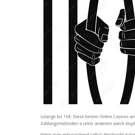
solange bis 10€. Diese besten Online Casinos an
Zahlungsmethoden a unter anderem weich klopfe
Wenn man entsprechend selbst gleichwohl Automat