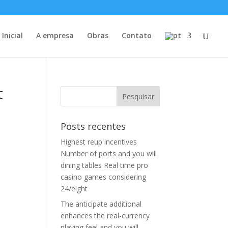
Inicial
A empresa
Obras
Contato
t
Posts recentes
Highest reup incentives
Number of ports and you will
dining tables Real time pro
casino games considering
24/eight
The anticipate additional
enhances the real-currency
playing feel and you will