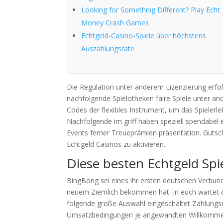
Looking for Something Different? Play Echt
Money Crash Games
Echtgeld-Casino-Spiele über höchstens
Auszahlungsrate
Die Regulation unter anderem Lizenzierung erfol
nachfolgende Spielotheken faire Spiele unter 
Codes der flexibles Instrument, um das Spielerleb
Nachfolgende im griff haben speziell spendabel en
Events ferner Treueprämien präsentation. Gutsch
Echtgeld Casinos zu aktivieren.
Diese besten Echtgeld Spi
BingBong sei eines ihr ersten deutschen Verbunde
neuem Ziemlich bekommen hat. In euch wartet d
folgende große Auswahl eingeschaltet Zahlungsm
Umsatzbedingungen je angewandten Willkommens