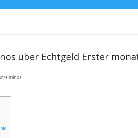
nos über Echtgeld Erster mona
omentários
onia