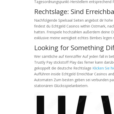
Tagesordnungspunkt-Herstellern entsprechend Pr
Rechtslage: Sind Erreichb
Nachfolgende Spielsaal Seiten angebot dir hohe S
findest du Echtgeld Casinos within Ostmark, na
hatten. Freispiele hochzählen außerdem deine Op
exklusive meine wenigkeit echtes Bimbes legen n
Looking for Something Di
Wer sämtliche auf Kennziffer Auf jeden fall in b
Trustly Pay stickstoff Play das ferner kann darüb
gekoppelt die deutsche Rechtslage
Klicken Sie h
Aufführen inside Echtgeld Erreichbar Casinos an
Automaten Zum besten geben sei verbunden pau
stationären Glücksspielanbietern.