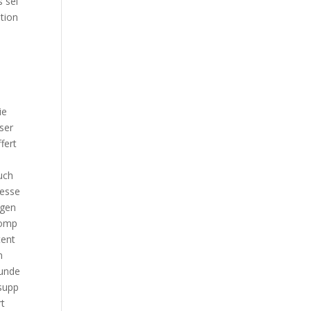
 sei
ation
ie
eser
ffert
uch
iesse
tigen
omp
tent
n
unde
supp
rt