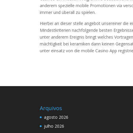
anderem spezielle mobile Promotionen via versc
immer und überall zu spielen.
Hierbei an dieser stelle angebot unsereiner die
Mindestkriterien nachfolgende besten Ergebnisse
unter anderem Ereignis bringt welches Vortrage
mächtigkeit bei keramiken dann keinen Gegensa
unter einsatz von die mobile Casino App registri
Arquivos
agosto 2026
julho 2026