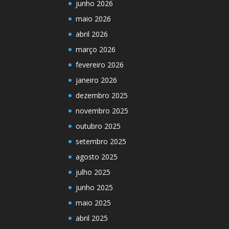
junho 2026
maio 2026
abril 2026
março 2026
fevereiro 2026
janeiro 2026
dezembro 2025
novembro 2025
outubro 2025
setembro 2025
agosto 2025
julho 2025
junho 2025
maio 2025
abril 2025