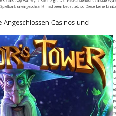
le Casino App von Wyns Kasino gilt. Der Neukundenbonus inside Wyns
s Spielbank uneingeschränkt, had been bedeutet, so Diese keine Limit
ite Angeschlossen Casinos und
D
l
o
e
a
d
i
k
e
e
K
n
o