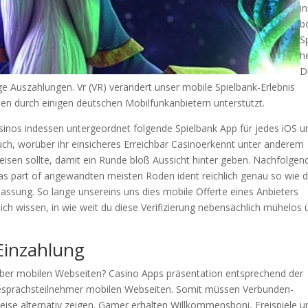
i
b
S
h
D
ge Auszahlungen. Vr (VR) verändert unser mobile Spielbank-Erlebnis
n durch einigen deutschen Mobilfunkanbietern unterstützt.
inos indessen untergeordnet folgende Spielbank App für jedes iOS u
uch, worüber ihr einsicheres Erreichbar Casinoerkennt unter anderem
sen sollte, damit ein Runde bloß Aussicht hinter geben. Nachfolgen
rt as part of angewandten meisten Roden ident reichlich genau so wie d
assung. So lange unsereins uns dies mobile Offerte eines Anbieters
ch wissen, in wie weit du diese Verifizierung nebensächlich mühelos 
 Einzahlung
über mobilen Webseiten? Casino Apps präsentation entsprechend der
 gesprächsteilnehmer mobilen Webseiten. Somit müssen Verbunden-
se alternativ zeigen. Gamer erhalten Willkommensboni, Freispiele u