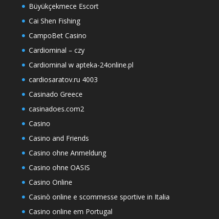
Büyükçekmece Escort
Cai Shen Fishing
CampoBet Casino
Cardiominal – czy
Cardiominal w apteka-24online.pl
cardiosaratov.ru 4003
Casinado Greece
casinadoes.com2
Casino
Casino and Friends
Casino ohne Anmeldung
Casino ohne OASIS
Casino Online
Casinò online e scommesse sportive in Italia
Casino online em Portugal