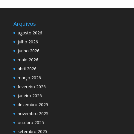
Arquivos
agosto 2026
julho 2026
junho 2026
maio 2026
abril 2026
março 2026
fevereiro 2026
janeiro 2026
dezembro 2025
novembro 2025
outubro 2025
setembro 2025