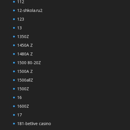
112
12-shkola.ru2
123
13
1350Z
1450A Z
1480A Z
1500 80-20Z
1500A Z
1500allZ
1500Z
16
1600Z
17
181-betlive casino