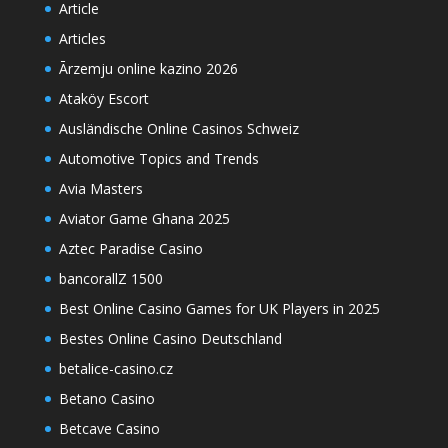
Article
Articles
Ārzemju online kazino 2026
Ataköy Escort
Ausländische Online Casinos Schweiz
Automotive Topics and Trends
Avia Masters
Aviator Game Ghana 2025
Aztec Paradise Casino
bancorallZ 1500
Best Online Casino Games for UK Players in 2025
Bestes Online Casino Deutschland
betalice-casino.cz
Betano Casino
Betcave Casino