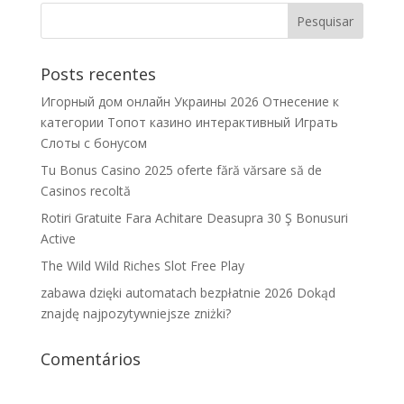
Posts recentes
Игорный дом онлайн Украины 2026 Отнесение к
категории Топот казино интерактивный Играть
Слоты с бонусом
Tu Bonus Casino 2025 oferte fără vărsare să de
Casinos recoltă
Rotiri Gratuite Fara Achitare Deasupra 30 Ş Bonusuri
Active
The Wild Wild Riches Slot Free Play
zabawa dzięki automatach bezpłatnie 2026 Dokąd
znajdę najpozytywniejsze zniżki?
Comentários