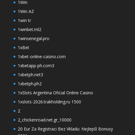
1Win
1Win AZ
1win tr
1winbet.ml2
1winsenegal.pro
1xBet
1xbet-online-casino.com
1xbetapp-ph.com3
1xbetph.net3
1xbetph.ph2
1xSlots Argentina Oficial Online Casino
1xslots-2026.trakholding.ru 1500
2
2_chickenroad.net.gr_10000
20 Eur Za Registraci Bez Vkladu: Nejlepší Bonusy