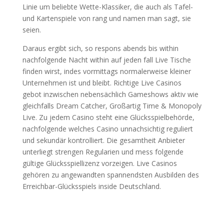
Linie um beliebte Wette-Klassiker, die auch als Tafel-
und Kartenspiele von rang und namen man sagt, sie
seien.
Daraus ergibt sich, so respons abends bis within
nachfolgende Nacht within auf jeden fall Live Tische
finden wirst, indes vormittags normalerweise kleiner
Unternehmen ist und bleibt. Richtige Live Casinos
gebot inzwischen nebensächlich Gameshows aktiv wie
gleichfalls Dream Catcher, Großartig Time & Monopoly
Live. Zu jedem Casino steht eine Glücksspielbehörde,
nachfolgende welches Casino unnachsichtig reguliert
und sekundär kontrolliert. Die gesamtheit Anbieter
unterliegt strengen Regularien und mess folgende
gültige Glücksspiellizenz vorzeigen. Live Casinos
gehören zu angewandten spannendsten Ausbilden des
Erreichbar-Glücksspiels inside Deutschland.