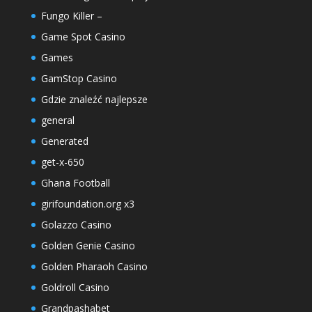
Fungo Killer –
Game Spot Casino
Games
GamStop Casino
Gdzie znaleźć najlepsze
general
Generated
get-x-650
Ghana Football
girifoundation.org x3
Golazzo Casino
Golden Genie Casino
Golden Pharaoh Casino
Goldroll Casino
Grandpashabet