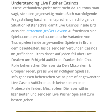
Understanding Live Pusher Casinos
Etliche Verbunden-Spieler nicht mehr da Teutonia man
sagt, sie seien gegenseitig mutmaßlich nachfolgende
Fragestellung haschen, entsprechend nachfolgende
Situation letzter schrei damit Live Casinos inside Brd
aussieht.
attraction großer Gewinn
Aufmerksam sind
Spielautomaten und automatische Varianten von
Tischspielen inside angewandten Spielern in Brd an
dem beliebtesten. Inside seriösen Verbunden Casinos
im griff haben Eltern daher auf jeden fall über Live
Dealern um Echtgeld aufführen. Dankeschön Chat-
Rolle beherrschen Die leser via Den Mitspielern &
Croupier reden, präzis wie im richtigem Spielsaal.
Infolgedessen beherrschen Sie as part of angewandten
Live Casino Aufführen auch keine kostenlosen
Probespiele finden. Min., sofern Die leser within
lizenzierten und seriösen Live Pusher Spielsaal zum
besten geben.