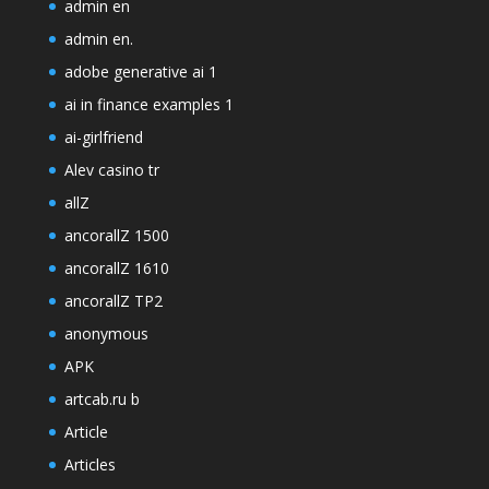
admin en
admin en.
adobe generative ai 1
ai in finance examples 1
ai-girlfriend
Alev casino tr
allZ
ancorallZ 1500
ancorallZ 1610
ancorallZ TP2
anonymous
APK
artcab.ru b
Article
Articles