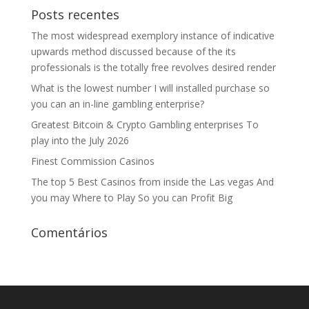
Posts recentes
The most widespread exemplory instance of indicative
upwards method discussed because of the its
professionals is the totally free revolves desired render
What is the lowest number I will installed purchase so
you can an in-line gambling enterprise?
Greatest Bitcoin & Crypto Gambling enterprises To
play into the July 2026
Finest Commission Casinos
The top 5 Best Casinos from inside the Las vegas And
you may Where to Play So you can Profit Big
Comentários