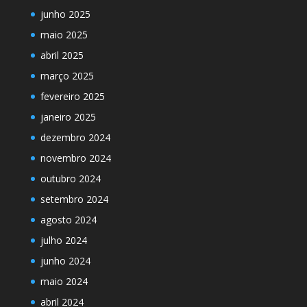
junho 2025
maio 2025
abril 2025
março 2025
fevereiro 2025
janeiro 2025
dezembro 2024
novembro 2024
outubro 2024
setembro 2024
agosto 2024
julho 2024
junho 2024
maio 2024
abril 2024