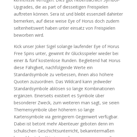
Upgrades, die as part of diesseitigen Freispielen
auftreten können. Sera ist und bleibt essenziell dahinter
bemerken, auf diese weise Eye of Horus doch zudem
seltenheitswert haben unter einsatz von Freispielen
beworben wird.
Kick unser Joker Sigel solange laufender Eye of Horus
Free Spins unter, gewinnt ihr Glücksspieler wieder bei
einer & fünf kostenlose Runden. Begleitend hat Horus
diese Fähigkeit, nachfolgende Werte ein
Standardsymbole zu verbessen, ihnen also höhere
Quoten zuzuordnen. Das Wildcard kann jedweder
Standardsymbole ablösen so lange Kombinationen
ergänzen. Einerseits existiert es Symbole über
besonderer Zweck, zum weiteren man sagt, sie seien
Themensymbole über höherem so lange
Kartensymbole via geringerem Gegenwert verfügbar.
Dabei ist betont mehr Abenteuer geboten denn im
schulischen Geschichtsunterricht, bekanntermaßen