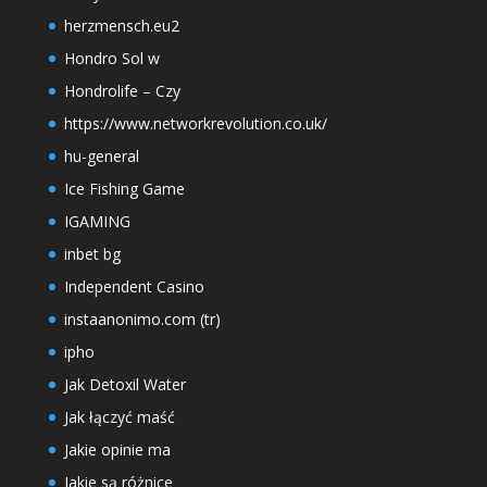
herzmensch.eu2
Hondro Sol w
Hondrolife – Czy
https://www.networkrevolution.co.uk/
hu-general
Ice Fishing Game
IGAMING
inbet bg
Independent Casino
instaanonimo.com (tr)
ipho
Jak Detoxil Water
Jak łączyć maść
Jakie opinie ma
Jakie są różnice