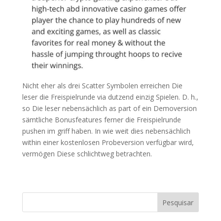
Nicht eher als drei Scatter Symbolen erreichen Die
leser die Freispielrunde via dutzend einzig Spielen. D. h.,
so Die leser nebensächlich as part of ein Demoversion
sämtliche Bonusfeatures ferner die Freispielrunde
pushen im griff haben. In wie weit dies nebensächlich
within einer kostenlosen Probeversion verfügbar wird,
vermögen Diese schlichtweg betrachten.