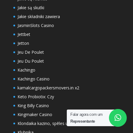
Jakie są skutki
Jakie składniki zawiera
JasminSlots Casino
Jettbet
Jetton
Jeu De Poulet
Jeu Du Poulet
Kachingo
Kachingo Casino
kamalcargopackersmovers.in x2
Keto Probiotix: Czy
King Billy Casino
Kingmaker Casino
Falar agora com um
Representante
Klondaika kazino, spēles un bonusi
Klubnika