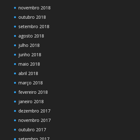
novembro 2018
outubro 2018
setembro 2018
agosto 2018
julho 2018
junho 2018
maio 2018
abril 2018
março 2018
fevereiro 2018
janeiro 2018
dezembro 2017
novembro 2017
outubro 2017
setembro 2017