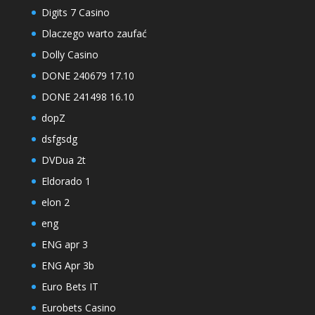
Digits 7 Casino
Dlaczego warto zaufać
Dolly Casino
DONE 240679 17.10
DONE 241498 16.10
dopZ
dsfgsdg
DVDua 2t
Eldorado 1
elon 2
eng
ENG apr 3
ENG Apr 3b
Euro Bets IT
Eurobets Casino