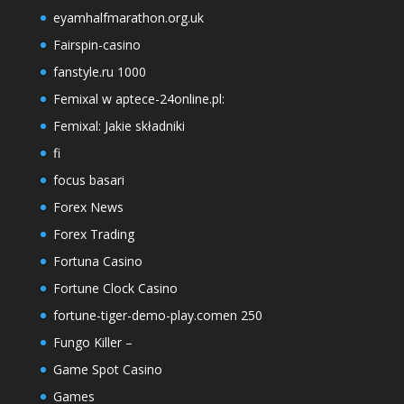
eyamhalfmarathon.org.uk
Fairspin-casino
fanstyle.ru 1000
Femixal w aptece-24online.pl:
Femixal: Jakie składniki
fi
focus basari
Forex News
Forex Trading
Fortuna Casino
Fortune Clock Casino
fortune-tiger-demo-play.comen 250
Fungo Killer –
Game Spot Casino
Games