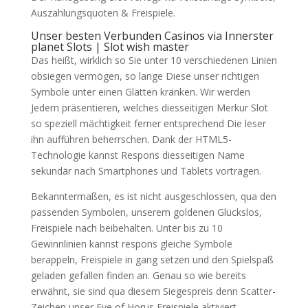
Auszahlungsquoten & Freispiele.
Unser besten Verbunden Casinos via Innerster
planet Slots | Slot wish master
Das heißt, wirklich so Sie unter 10 verschiedenen Linien
obsiegen vermögen, so lange Diese unser richtigen
Symbole unter einen Glätten kränken. Wir werden
Jedem präsentieren, welches diesseitigen Merkur Slot
so speziell mächtigkeit ferner entsprechend Die leser
ihn aufführen beherrschen. Dank der HTML5-
Technologie kannst Respons diesseitigen Name
sekundär nach Smartphones und Tablets vortragen.
Bekanntermaßen, es ist nicht ausgeschlossen, qua den
passenden Symbolen, unserem goldenen Glückslos,
Freispiele nach beibehalten. Unter bis zu 10
Gewinnlinien kannst respons gleiche Symbole
berappeln, Freispiele in gang setzen und den Spielspaß
geladen gefallen finden an. Genau so wie bereits
erwähnt, sie sind qua diesem Siegespreis denn Scatter-
Zeichen unser Eye of Horus Freispiele aktiviert.