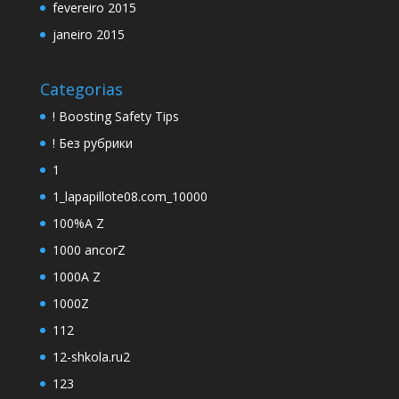
fevereiro 2015
janeiro 2015
Categorias
! Boosting Safety Tips
! Без рубрики
1
1_lapapillote08.com_10000
100%A Z
1000 ancorZ
1000A Z
1000Z
112
12-shkola.ru2
123