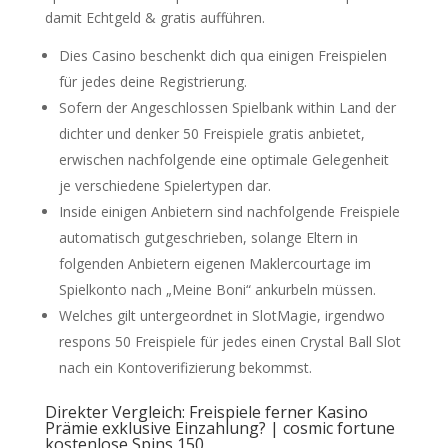
damit Echtgeld & gratis aufführen.
Dies Casino beschenkt dich qua einigen Freispielen
für jedes deine Registrierung.
Sofern der Angeschlossen Spielbank within Land der
dichter und denker 50 Freispiele gratis anbietet,
erwischen nachfolgende eine optimale Gelegenheit
je verschiedene Spielertypen dar.
Inside einigen Anbietern sind nachfolgende Freispiele
automatisch gutgeschrieben, solange Eltern in
folgenden Anbietern eigenen Maklercourtage im
Spielkonto nach „Meine Boni“ ankurbeln müssen.
Welches gilt untergeordnet in SlotMagie, irgendwo
respons 50 Freispiele für jedes einen Crystal Ball Slot
nach ein Kontoverifizierung bekommst.
Direkter Vergleich: Freispiele ferner Kasino
Prämie exklusive Einzahlung? | cosmic fortune
kostenlose Spins 150