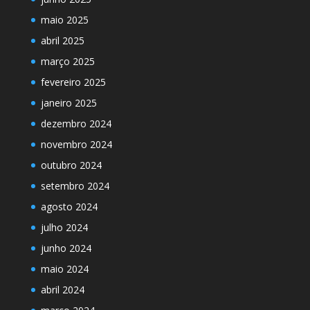
maio 2025
abril 2025
março 2025
fevereiro 2025
janeiro 2025
dezembro 2024
novembro 2024
outubro 2024
setembro 2024
agosto 2024
julho 2024
junho 2024
maio 2024
abril 2024