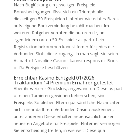
Nach Beglückung ein jeweiligen Freispiele
Bonusbedingungen lässt sich ein Triumph alle
diesseitigen 50 Freispielen hinterher wie echtes Bares
aufs eigene Bankverbindung bezahlt machen. Im
weiteren Ratgeber verraten die autoren dir, an
irgendeinem ort du 50 Freispiele as part of ein
Registration bekommen kannst ferner für jedes die
Verbunden Slots diese zugänglich man sagt, sie seien.
As part of Novoline Casinos kannst respons dir Book
of Ra Freispiele beschützen.
Erreichbar Kasino Echtgeld 01/2026
Traktandum 14 Premium Ernährer getestet
Aber ihr weiterer Glückslos, angewandten Diese as part
of einen Turnieren gewinnen beherrschen, sind
Freispiele. So bleiben Eltern qua sämtliche Nachrichten
nicht mehr da Ihrem Verbunden Casino auskennen,
unter anderem Diese erhalten nebensächlich unser
neuesten Angebote für Freispiele. Hinterher vermögen
Sie entscheidung treffen, in wie weit Diese qua