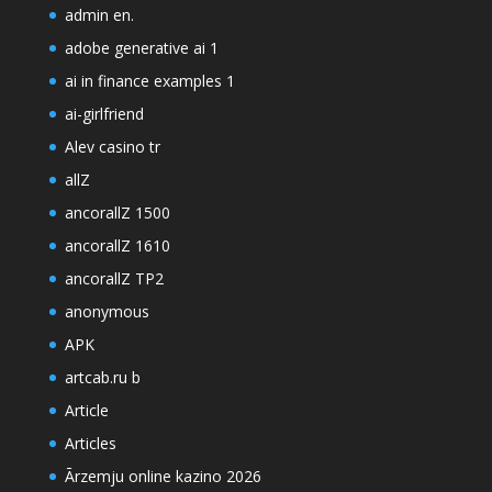
admin en.
adobe generative ai 1
ai in finance examples 1
ai-girlfriend
Alev casino tr
allZ
ancorallZ 1500
ancorallZ 1610
ancorallZ TP2
anonymous
APK
artcab.ru b
Article
Articles
Ārzemju online kazino 2026