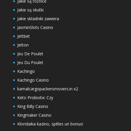
Jakie są różnice
Jakie są skutki
Jakie składniki zawiera
JasminSlots Casino
Jettbet
Jetton
Jeu De Poulet
Jeu Du Poulet
Kachingo
Kachingo Casino
kamalcargopackersmovers.in x2
Keto Probiotix: Czy
King Billy Casino
Kingmaker Casino
Klondaika kazino, spēles un bonusi