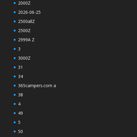
2000Z
2026-06-25
2500allZ
2500Z
2999A Z
3
3000Z
31
34
365campers.com a
38
4
49
5
50