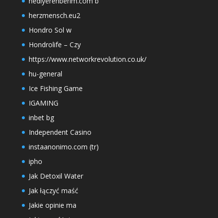
hediyerehberim.com b
herzmensch.eu2
Hondro Sol w
Hondrolife – Czy
https://www.networkrevolution.co.uk/
hu-general
Ice Fishing Game
IGAMING
inbet bg
Independent Casino
instaanonimo.com (tr)
ipho
Jak Detoxil Water
Jak łączyć maść
Jakie opinie ma