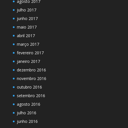
agosto 2017
julho 2017
junho 2017
maio 2017
abril 2017
março 2017
fevereiro 2017
janeiro 2017
dezembro 2016
novembro 2016
outubro 2016
setembro 2016
agosto 2016
julho 2016
junho 2016