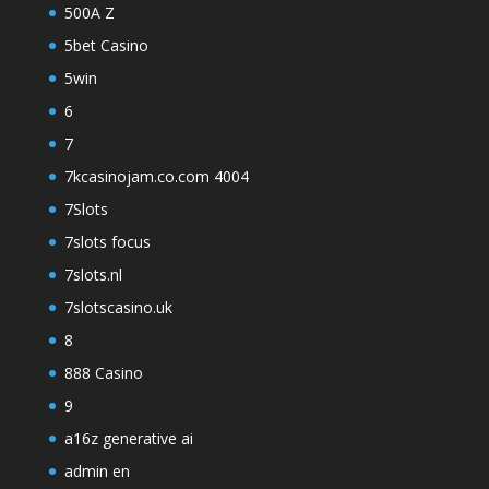
500A Z
5bet Casino
5win
6
7
7kcasinojam.co.com 4004
7Slots
7slots focus
7slots.nl
7slotscasino.uk
8
888 Casino
9
a16z generative ai
admin en