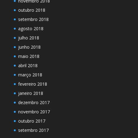
novembro 2018
outubro 2018
setembro 2018
agosto 2018
julho 2018
junho 2018
maio 2018
abril 2018
março 2018
fevereiro 2018
janeiro 2018
dezembro 2017
novembro 2017
outubro 2017
setembro 2017