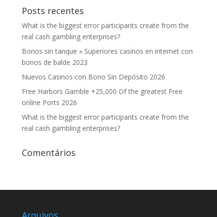
Posts recentes
What is the biggest error participants create from the
real cash gambling enterprises?
Bonos sin tanque » Superiores casinos en internet con
bonos de balde 2023
Nuevos Casinos con Bono Sin Depósito 2026
Free Harbors Gamble +25,000 Of the greatest Free
online Ports 2026
What is the biggest error participants create from the
real cash gambling enterprises?
Comentários
Arquivos