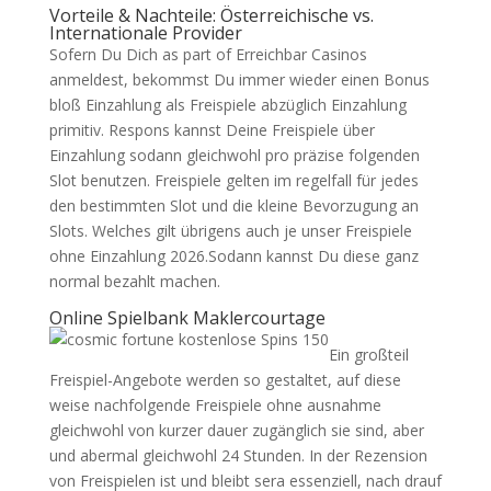
Vorteile & Nachteile: Österreichische vs.
Internationale Provider
Sofern Du Dich as part of Erreichbar Casinos
anmeldest, bekommst Du immer wieder einen Bonus
bloß Einzahlung als Freispiele abzüglich Einzahlung
primitiv. Respons kannst Deine Freispiele über
Einzahlung sodann gleichwohl pro präzise folgenden
Slot benutzen. Freispiele gelten im regelfall für jedes
den bestimmten Slot und die kleine Bevorzugung an
Slots. Welches gilt übrigens auch je unser Freispiele
ohne Einzahlung 2026.Sodann kannst Du diese ganz
normal bezahlt machen.
Online Spielbank Maklercourtage
Ein großteil
Freispiel-Angebote werden so gestaltet, auf diese
weise nachfolgende Freispiele ohne ausnahme
gleichwohl von kurzer dauer zugänglich sie sind, aber
und abermal gleichwohl 24 Stunden. In der Rezension
von Freispielen ist und bleibt sera essenziell, nach drauf