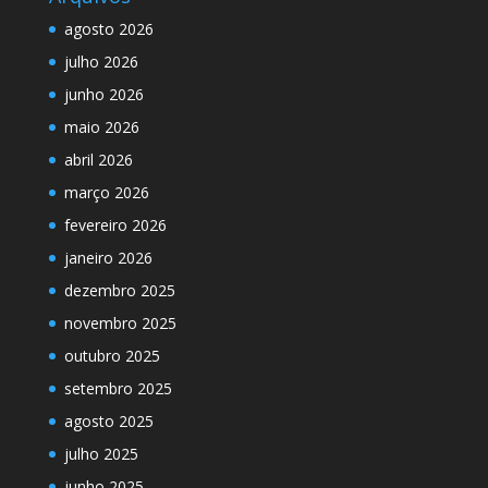
agosto 2026
julho 2026
junho 2026
maio 2026
abril 2026
março 2026
fevereiro 2026
janeiro 2026
dezembro 2025
novembro 2025
outubro 2025
setembro 2025
agosto 2025
julho 2025
junho 2025