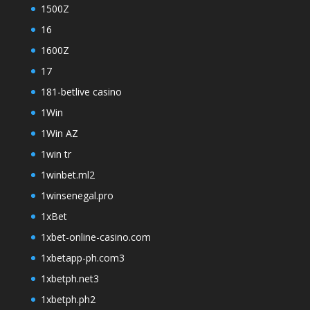
1500Z
16
1600Z
17
181-betlive casino
1Win
1Win AZ
1win tr
1winbet.ml2
1winsenegal.pro
1xBet
1xbet-online-casino.com
1xbetapp-ph.com3
1xbetph.net3
1xbetph.ph2