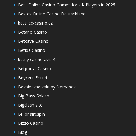
Best Online Casino Games for UK Players in 2025
Bestes Online Casino Deutschland
betalice-casino.cz
Betano Casino
Betcave Casino
Betida Casino
betify casino avis 4
Betportal Casino
Beykent Escort
Bezpieczne zakupy Nemanex
Big Bass Splash
Bigclash site
Billionairespin
Bizzo Casino
Blog