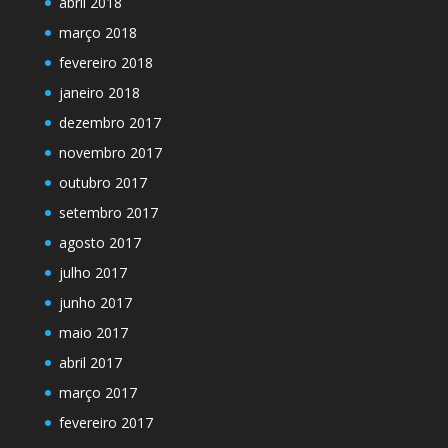
abril 2018
março 2018
fevereiro 2018
janeiro 2018
dezembro 2017
novembro 2017
outubro 2017
setembro 2017
agosto 2017
julho 2017
junho 2017
maio 2017
abril 2017
março 2017
fevereiro 2017