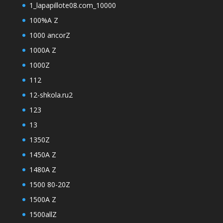
1_lapapillote08.com_10000
100%A Z
1000 ancorZ
1000A Z
1000Z
112
12-shkola.ru2
123
13
1350Z
1450A Z
1480A Z
1500 80-20Z
1500A Z
1500allZ