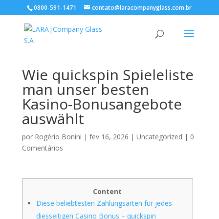
0800-591-1471
contato@laracompanyglass.com.br
Wie quickspin Spieleliste
man unser besten
Kasino-Bonusangebote
auswählt
por
Rogério Bonini
|
fev 16, 2026
|
Uncategorized
|
0
Comentários
Content
Diese beliebtesten Zahlungsarten für jedes
diesseitigen Casino Bonus – quickspin