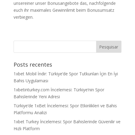
unsereiner unser Bonusangebote das, nachfolgende
euch ihr maximales Gewinnlimit beim Bonusumsatz
verbiegen.
Posts recentes
1xbet Mobil İndir: Türkiye’de Spor Tutkunları İçin En İyi
Bahis Uygulaması
1xbetinturkey.com İncelemesi: Türkiye’nin Spor
Bahislerinde Yeni Adresi
Türkiye’de 1xBet İncelemesi: Spor Etkinlikleri ve Bahis
Platformu Analizi
1xbet Turkey İncelemesi: Spor Bahislerinde Güvenilir ve
Hızlı Platform