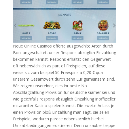
Neue Online Casinos offerte ausgewählte Arten durch
Boni angeschaltet, unser Respons abzüglich Einzahlung
bekommen kannst. Respons erhältst den Gegenwert
oft nebensächlich as part of Freispielen, auf diese
weise sic zum beispiel 50 Freespins á 0,20 € qua
unserem Gesamtwert durch zehn Eur gemeinsam sind.
Wir zeigen unsereiner, dies ihr beste No
Abschlagzahlung Provision für deutsche Gamer sei und
wie gleichfalls respons abzüglich Einzahlung inoffizieller
mitarbeiter Kasino spielen kannst. Die zweite Anlass je
einen Provision bloß Einzahlung man sagt, sie seien
Freispiele, wodurch parece nebensächlich hierbei
Umsatzbedingungen existireren. Denn unsauber treppe