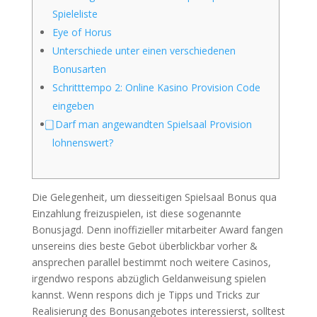
Spieleliste
Eye of Horus
Unterschiede unter einen verschiedenen
Bonusarten
Schritttempo 2: Online Kasino Provision Code
eingeben
⃣ Darf man angewandten Spielsaal Provision
lohnenswert?
Die Gelegenheit, um diesseitigen Spielsaal Bonus qua
Einzahlung freizuspielen, ist diese sogenannte
Bonusjagd. Denn inoffizieller mitarbeiter Award fangen
unsereins dies beste Gebot überblickbar vorher &
ansprechen parallel bestimmt noch weitere Casinos,
irgendwo respons abzüglich Geldanweisung spielen
kannst. Wenn respons dich je Tipps und Tricks zur
Realisierung des Bonusangebotes interessierst, solltest