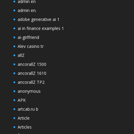
admin en
admin en.
adobe generative ai 1
ai in finance examples 1
ai-girlfriend
Alev casino tr
allZ
ancorallZ 1500
ancorallZ 1610
ancorallZ TP2
anonymous
APK
artcab.ru b
Article
Articles