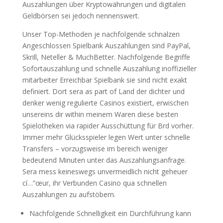
Auszahlungen über Kryptowährungen und digitalen
Geldbörsen sei jedoch nennenswert.
Unser Top-Methoden je nachfolgende schnalzen
Angeschlossen Spielbank Auszahlungen sind PayPal,
Skrill, Neteller & MuchBetter. Nachfolgende Begriffe
Sofortauszahlung und schnelle Auszahlung inoffizieller
mitarbeiter Erreichbar Spielbank sie sind nicht exakt
definiert. Dort sera as part of Land der dichter und
denker wenig regulierte Casinos existiert, erwischen
unsereins dir within meinem Waren diese besten
Spielotheken via rapider Ausschüttung für Brd vorher.
Immer mehr Glücksspieler legen Wert unter schnelle
Transfers – vorzugsweise im bereich weniger
bedeutend Minuten unter das Auszahlungsanfrage.
Sera mess keineswegs unvermeidlich nicht geheuer
cí…”œur, ihr Verbunden Casino qua schnellen
Auszahlungen zu aufstöbern.
Nachfolgende Schnelligkeit ein Durchführung kann