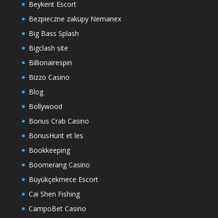
Beykent Escort
Bezpieczne zakupy Nemanex
Big Bass Splash
Bigclash site
Billionairespin
Bizzo Casino
Blog
Bollywood
Bonus Crab Casino
BonusHunt et les
Bookkeeping
Boomerang Casino
Büyükçekmece Escort
Cai Shen Fishing
CampoBet Casino