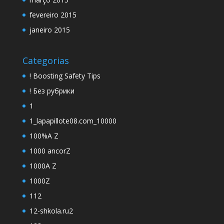
fevereiro 2015
janeiro 2015
Categorias
! Boosting Safety Tips
! Без рубрики
1
1_lapapillote08.com_10000
100%A Z
1000 ancorZ
1000A Z
1000Z
112
12-shkola.ru2