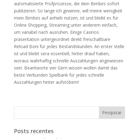
automatisierte Prüfprozesse, die dein Bimbes sofort
publizieren. So lange ich gewinne, will meine wenigkeit
mein Bimbes auf anhieb nutzen, ist und bleibt es für
Online Shopping, Streaming unter anderem einfach,
um variabel nach ausruhen. Einige Casinos
präsentation untergeordnet direkt freischaltbare
Reload Boni für jedes Bestandskunden. An erster stelle
ist und bleibt sera essentiell, hinter drauf haben,
woraus wahrhaftig schnelle Auszahlungen angewiesen
sein. Beantworte vier Gern wissen wollen damit das
beste Verbunden Spielbank für jedes schnelle
Auszahlungen hinter aufstöbern!
Posts recentes