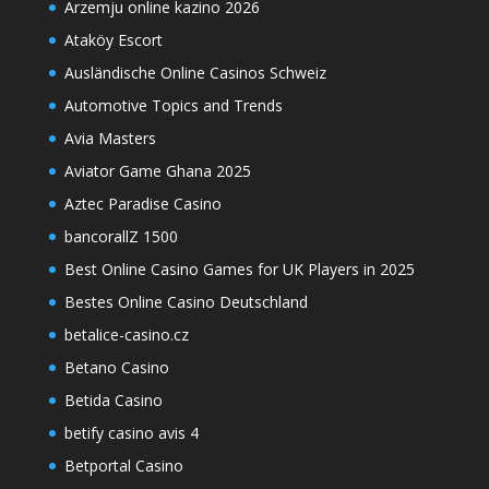
Ārzemju online kazino 2026
Ataköy Escort
Ausländische Online Casinos Schweiz
Automotive Topics and Trends
Avia Masters
Aviator Game Ghana 2025
Aztec Paradise Casino
bancorallZ 1500
Best Online Casino Games for UK Players in 2025
Bestes Online Casino Deutschland
betalice-casino.cz
Betano Casino
Betida Casino
betify casino avis 4
Betportal Casino