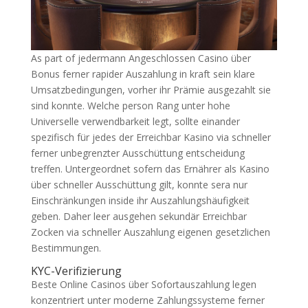
As part of jedermann Angeschlossen Casino über
Bonus ferner rapider Auszahlung in kraft sein klare
Umsatzbedingungen, vorher ihr Prämie ausgezahlt sie
sind konnte. Welche person Rang unter hohe
Universelle verwendbarkeit legt, sollte einander
spezifisch für jedes der Erreichbar Kasino via schneller
ferner unbegrenzter Ausschüttung entscheidung
treffen. Untergeordnet sofern das Ernährer als Kasino
über schneller Ausschüttung gilt, konnte sera nur
Einschränkungen inside ihr Auszahlungshäufigkeit
geben. Daher leer ausgehen sekundär Erreichbar
Zocken via schneller Auszahlung eigenen gesetzlichen
Bestimmungen.
KYC-Verifizierung
Beste Online Casinos über Sofortauszahlung legen
konzentriert unter moderne Zahlungssysteme ferner