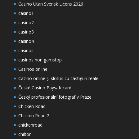
Casino Utan Svensk Licens 2026
casino1
casino2
casino3
casino4
casinos
casinos non gamstop
Casinos online
Cazino online și sloturi cu câștiguri reale
České Casino Paysafecard
Český profesionální fotograf v Praze
Chicken Road
Chicken Road 2
chickenroad
chilton