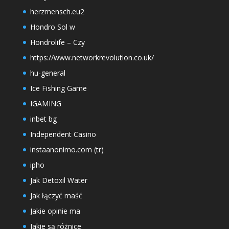
herzmensch.eu2
Hondro Sol w
Hondrolife – Czy
https://www.networkrevolution.co.uk/
hu-general
Ice Fishing Game
IGAMING
inbet bg
Independent Casino
instaanonimo.com (tr)
ipho
Jak Detoxil Water
Jak łączyć maść
Jakie opinie ma
Jakie są różnice