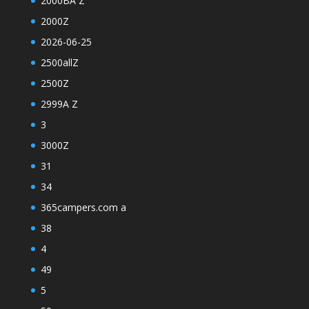
2000BA Z
2000Z
2026-06-25
2500allZ
2500Z
2999A Z
3
3000Z
31
34
365campers.com a
38
4
49
5