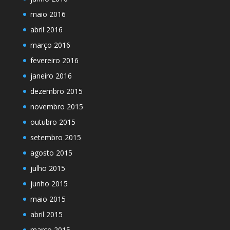
maio 2016
abril 2016
março 2016
fevereiro 2016
janeiro 2016
dezembro 2015
novembro 2015
outubro 2015
setembro 2015
agosto 2015
julho 2015
junho 2015
maio 2015
abril 2015
março 2015