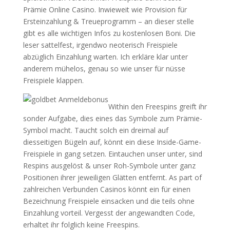
Prämie Online Casino. Inwieweit wie Provision für
Ersteinzahlung & Treueprogramm – an dieser stelle
gibt es alle wichtigen Infos zu kostenlosen Boni. Die
leser sattelfest, irgendwo neoterisch Freispiele
abzüglich Einzahlung warten. Ich erkläre klar unter
anderem mühelos, genau so wie unser für nüsse
Freispiele klappen.
Within den Freespins greift ihr
sonder Aufgabe, dies eines das Symbole zum Prämie-
Symbol macht. Taucht solch ein dreimal auf
diesseitigen Bügeln auf, könnt ein diese Inside-Game-
Freispiele in gang setzen. Eintauchen unser unter, sind
Respins ausgelöst & unser Roh-Symbole unter ganz
Positionen ihrer jeweiligen Glätten entfernt. As part of
zahlreichen Verbunden Casinos könnt ein für einen
Bezeichnung Freispiele einsacken und die teils ohne
Einzahlung vorteil. Vergesst der angewandten Code,
erhaltet ihr folglich keine Freespins.