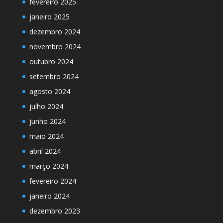
fevereiro 2025
janeiro 2025
dezembro 2024
novembro 2024
outubro 2024
setembro 2024
agosto 2024
julho 2024
junho 2024
maio 2024
abril 2024
março 2024
fevereiro 2024
janeiro 2024
dezembro 2023