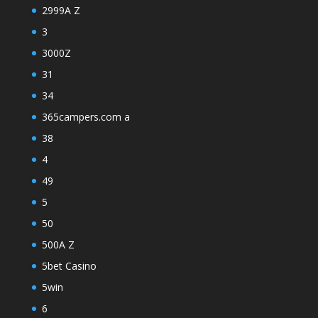
2999A Z
3
3000Z
31
34
365campers.com a
38
4
49
5
50
500A Z
5bet Casino
5win
6