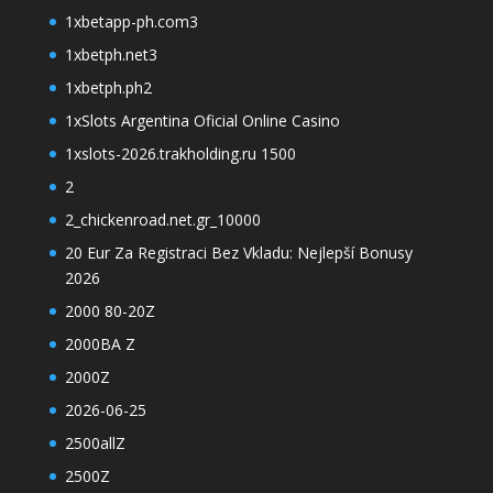
1xbetapp-ph.com3
1xbetph.net3
1xbetph.ph2
1xSlots Argentina Oficial Online Casino
1xslots-2026.trakholding.ru 1500
2
2_chickenroad.net.gr_10000
20 Eur Za Registraci Bez Vkladu: Nejlepší Bonusy
2026
2000 80-20Z
2000BA Z
2000Z
2026-06-25
2500allZ
2500Z