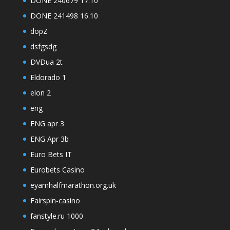
DONE 240679 17.10
DONE 241498 16.10
dopZ
dsfgsdg
DVDua 2t
Eldorado 1
elon 2
eng
ENG apr 3
ENG Apr 3b
Euro Bets IT
Eurobets Casino
eyamhalfmarathon.org.uk
Fairspin-casino
fanstyle.ru 1000