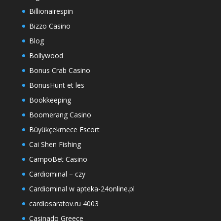
Billionairespin
Bizzo Casino
Blog
Bollywood
Bonus Crab Casino
BonusHunt et les
Bookkeeping
Boomerang Casino
Büyükçekmece Escort
Cai Shen Fishing
CampoBet Casino
Cardiominal – czy
Cardiominal w apteka-24online.pl
cardiosaratov.ru 4003
Casinado Greece