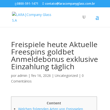
0800-591-1471
contato@laracompanyglass.com.br
Freispiele heute Aktuelle
Freespins goldbet
Anmeldebonus exklusive
Einzahlung täglich
por
admin
|
fev 16, 2026
|
Uncategorized
|
0
Comentários
Content
Welchen folgenden Arten von Freispielen