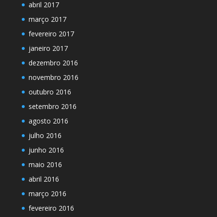
abril 2017
março 2017
fevereiro 2017
janeiro 2017
dezembro 2016
novembro 2016
outubro 2016
setembro 2016
agosto 2016
julho 2016
junho 2016
maio 2016
abril 2016
março 2016
fevereiro 2016