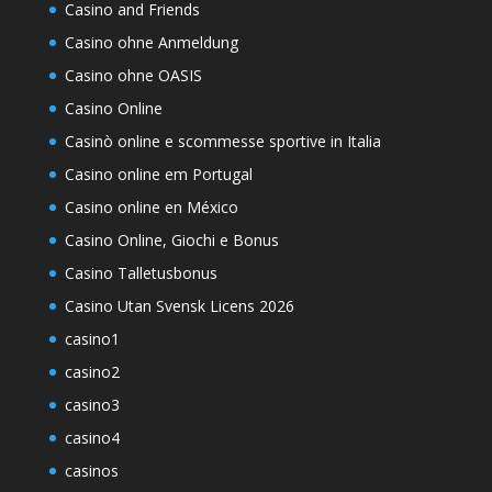
Casino and Friends
Casino ohne Anmeldung
Casino ohne OASIS
Casino Online
Casinò online e scommesse sportive in Italia
Casino online em Portugal
Casino online en México
Casino Online, Giochi e Bonus
Casino Talletusbonus
Casino Utan Svensk Licens 2026
casino1
casino2
casino3
casino4
casinos