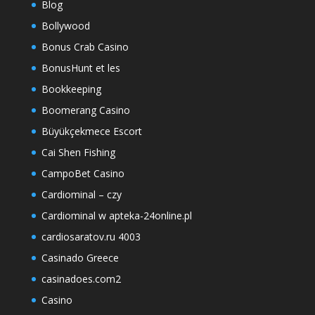
Blog
Bollywood
Bonus Crab Casino
BonusHunt et les
Bookkeeping
Boomerang Casino
Büyükçekmece Escort
Cai Shen Fishing
CampoBet Casino
Cardiominal – czy
Cardiominal w apteka-24online.pl
cardiosaratov.ru 4003
Casinado Greece
casinadoes.com2
Casino