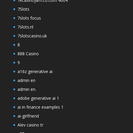
7kcasinojam.co.com 4004
7Slots
7slots focus
7slots.nl
7slotscasino.uk
8
888 Casino
9
a16z generative ai
admin en
admin en.
adobe generative ai 1
ai in finance examples 1
ai-girlfriend
Alev casino tr