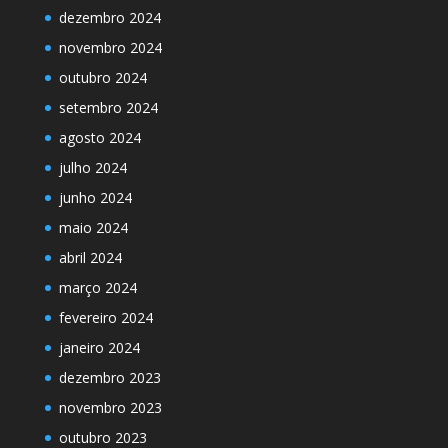
dezembro 2024
novembro 2024
outubro 2024
setembro 2024
agosto 2024
julho 2024
junho 2024
maio 2024
abril 2024
março 2024
fevereiro 2024
janeiro 2024
dezembro 2023
novembro 2023
outubro 2023