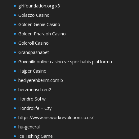
girifoundation.org x3
Golazzo Casino
Golden Genie Casino
Golden Pharaoh Casino
Goldroll Casino
Grandpashabet
Güvenilir online casino ve spor bahis platformu
Hajper Casino
hediyerehberim.com b
herzmensch.eu2
Hondro Sol w
Hondrolife – Czy
https://www.networkrevolution.co.uk/
hu-general
Ice Fishing Game