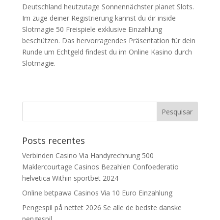
Deutschland heutzutage Sonnennächster planet Slots.
Im zuge deiner Registrierung kannst du dir inside
Slotmagie 50 Freispiele exklusive Einzahlung
beschützen. Das hervorragendes Präsentation für dein
Runde um Echtgeld findest du im Online Kasino durch
Slotmagie.
Posts recentes
Verbinden Casino Via Handyrechnung 500
Maklercourtage Casinos Bezahlen Confoederatio
helvetica Within sportbet 2024
Online betpawa Casinos Via 10 Euro Einzahlung
Pengespil på nettet 2026 Se alle de bedste danske
pengespil