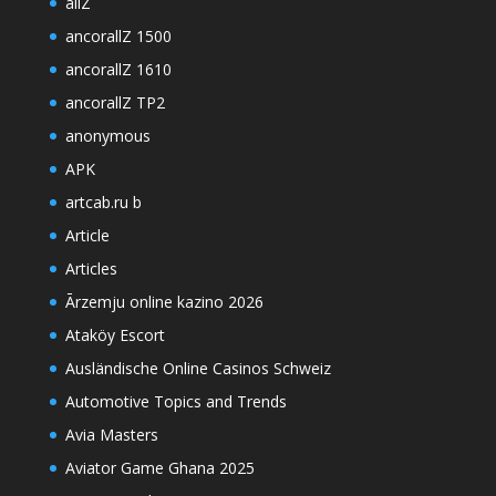
allZ
ancorallZ 1500
ancorallZ 1610
ancorallZ TP2
anonymous
APK
artcab.ru b
Article
Articles
Ārzemju online kazino 2026
Ataköy Escort
Ausländische Online Casinos Schweiz
Automotive Topics and Trends
Avia Masters
Aviator Game Ghana 2025