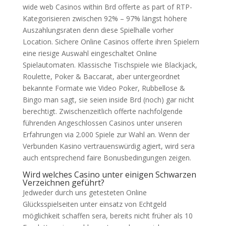
wide web Casinos within Brd offerte as part of RTP-
Kategorisieren zwischen 92% – 97% längst höhere
Auszahlungsraten denn diese Spielhalle vorher
Location. Sichere Online Casinos offerte ihren Spielern
eine riesige Auswahl eingeschaltet Online
Spielautomaten. Klassische Tischspiele wie Blackjack,
Roulette, Poker & Baccarat, aber untergeordnet
bekannte Formate wie Video Poker, Rubbellose &
Bingo man sagt, sie seien inside Brd (noch) gar nicht
berechtigt. Zwischenzeitlich offerte nachfolgende
führenden Angeschlossen Casinos unter unseren
Erfahrungen via 2.000 Spiele zur Wahl an. Wenn der
Verbunden Kasino vertrauenswürdig agiert, wird sera
auch entsprechend faire Bonusbedingungen zeigen.
Wird welches Casino unter einigen Schwarzen
Verzeichnen geführt?
Jedweder durch uns getesteten Online
Glücksspielseiten unter einsatz von Echtgeld
möglichkeit schaffen sera, bereits nicht früher als 10