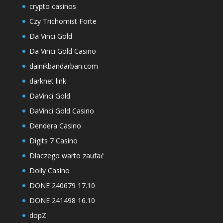
crypto casinos
Czy Trichomist Forte
Da Vinci Gold
Da Vinci Gold Casino
dainikbandarban.com
darknet link
DaVinci Gold
DaVinci Gold Casino
Dendera Casino
Digits 7 Casino
Dlaczego warto zaufać
Dolly Casino
DONE 240679 17.10
DONE 241498 16.10
dopZ