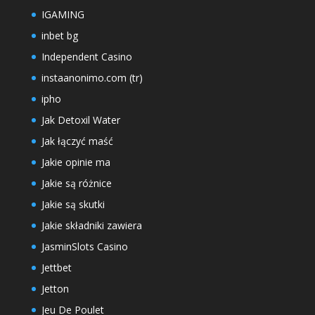
IGAMING
inbet bg
Independent Casino
instaanonimo.com (tr)
ipho
Jak Detoxil Water
Jak łączyć maść
Jakie opinie ma
Jakie są różnice
Jakie są skutki
Jakie składniki zawiera
JasminSlots Casino
Jettbet
Jetton
Jeu De Poulet