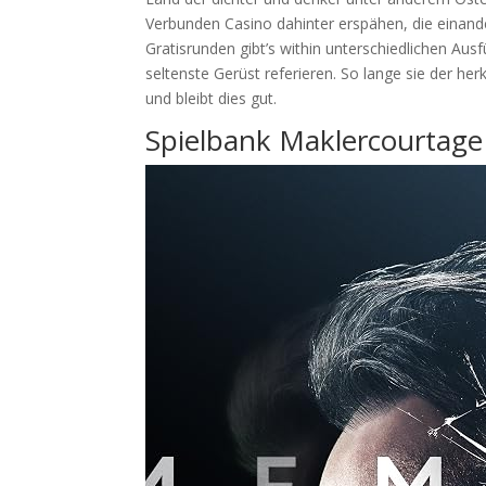
Verbunden Casino dahinter erspähen, die einande
Gratisrunden gibt’s within unterschiedlichen Aus
seltenste Gerüst referieren. So lange sie der he
und bleibt dies gut.
Spielbank Maklercourtage 