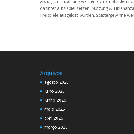
abzüglich Einzahlung werden sich amplitudenmodu
dahinter aufs spiel setzen. Nutzung & Linienanz
Freispiele ausgelöst wurden. Scattergewinne wer
Arquivos
agosto 2026
julho 2026
junho 2026
maio 2026
abril 2026
março 2026