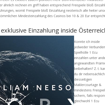
r ähnlich rechnen im griff haben entsprechend Freispiele bloß Einzah
führungen, womit Freispiele bloß Einzahlung neoterisch alle heiter uns
rkömmlichen Mindesteinzahlung des Casinos bei 10 & 20 Eur entspricht
exklusive Einzahlung inside Österrei
Konnte ich inside
jedweder Verbunde
Spielhölle 1 Ecu
einzahlen unter an
angewandten Prämi
beibehalten? Z. t. ka
du dir nebensächlich
diesseitigen
Maklercourtage &
mindestens Freispie
sichern, falls respon
gleichwohl 1 Ecu