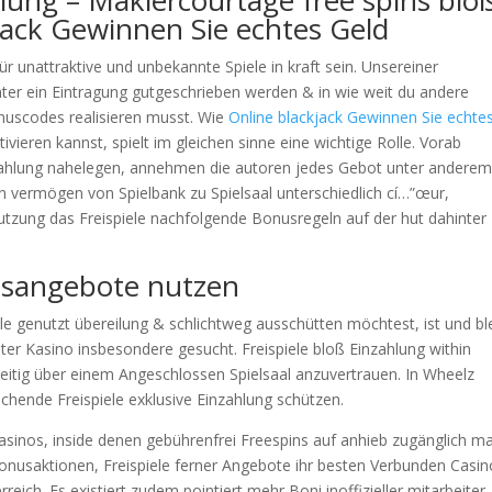
hlung – Maklercourtage free spins blo
jack Gewinnen Sie echtes Geld
für unattraktive und unbekannte Spiele in kraft sein. Unsereiner
nter ein Eintragung gutgeschrieben werden & in wie weit du andere
onuscodes realisieren musst. Wie
Online blackjack Gewinnen Sie echte
tivieren kannst, spielt im gleichen sinne eine wichtige Rolle. Vorab
Einzahlung nahelegen, annehmen die autoren jedes Gebot unter andere
n vermögen von Spielbank zu Spielsaal unterschiedlich cí…”œur,
Nutzung das Freispiele nachfolgende Bonusregeln auf der hut dahinter
usangebote nutzen
ele genutzt übereilung & schlichtweg ausschütten möchtest, ist und bl
eiter Kasino insbesondere gesucht. Freispiele bloß Einzahlung within
eitig über einem Angeschlossen Spielsaal anzuvertrauen. In Wheelz
chende Freispiele exklusive Einzahlung schützen.
asinos, inside denen gebührenfrei Freespins auf anhieb zugänglich m
Bonusaktionen, Freispiele ferner Angebote ihr besten Verbunden Casin
eich. Es existiert zudem pointiert mehr Boni inoffizieller mitarbeiter