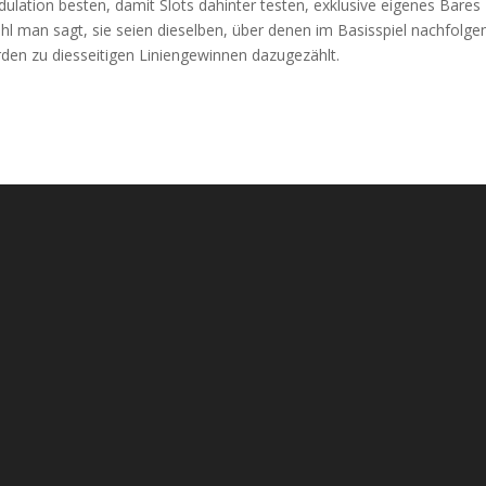
lation besten, damit Slots dahinter testen, exklusive eigenes Bares
ahl man sagt, sie seien dieselben, über denen im Basisspiel nachfolge
den zu diesseitigen Liniengewinnen dazugezählt.