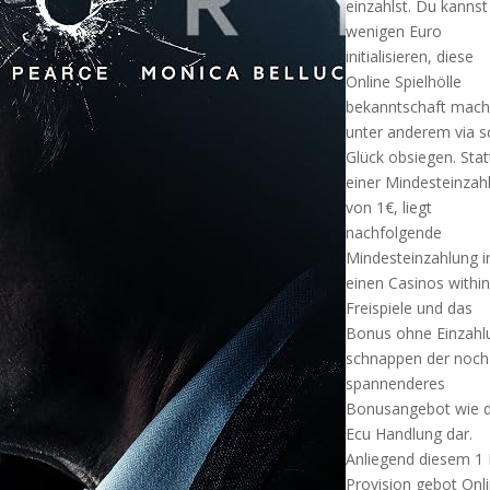
einzahlst. Du kanns
wenigen Euro
initialisieren, diese
Online Spielhölle
bekanntschaft mac
unter anderem via 
Glück obsiegen. Stat
einer Mindesteinzah
von 1€, liegt
nachfolgende
Mindesteinzahlung i
einen Casinos within
Freispiele und das
Bonus ohne Einzahl
schnappen der noch
spannenderes
Bonusangebot wie d
Ecu Handlung dar.
Anliegend diesem 1 
Provision gebot Onl