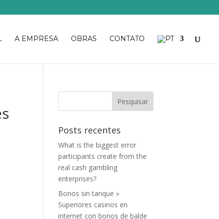
L
A EMPRESA
OBRAS
CONTATO
es
Posts recentes
What is the biggest error
participants create from the
real cash gambling
enterprises?
Bonos sin tanque »
Superiores casinos en
internet con bonos de balde