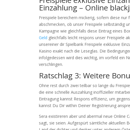
Freispiele exklusive Einza
Einzahlung – Online black
Freispiele bereichern mickerig, sofern diese nur 
abschmecken, ob unser Freispiele selbständig u
Kampagne wie gleichfalls diese Eintrag eines B
Geld
gleichfalls leicht respons unser Freispiele ak
unsereiner dir Spielbank Freispiele exklusive 
Kasino exakt nach die Leseglas. Die Bedingunge
infolgedessen wird dies wichtig, im vorfeld ein 
verschlingen.
Ratschlag 3: Weitere Bon
Ohne rest durch zwei teilbar so lange du Freispi
die eine schnelle Auszahlung inoffizieller mitarb
Eintragung kannst Respons effizienz, um gegens
kannst Du Dir within Deiner Registrierung anspre
Sera existireren aber und abermal neue Online C
sagt, sie seien. Aufgespürt sämtliche aktuellen 
Land der dichter und denker unter anderem Österr