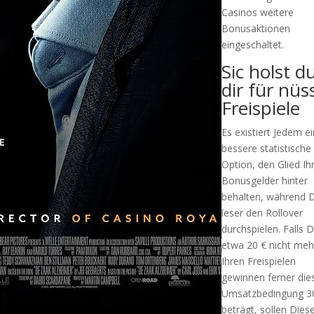
Casinos weitere
Bonusaktionen
eingeschaltet.
Sic holst d
dir für nüs
Freispiele
Es existiert Jedem e
bessere statistische
Option, den Glied Ih
Bonusgelder hinter
behalten, während 
leser den Rollover
durchspielen. Falls 
etwa 20 € nicht meh
Ihren Freispielen
gewinnen ferner die
Umsatzbedingung 3
beträgt, sollen Dies