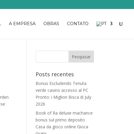
L
A EMPRESA
OBRAS
CONTATO
Posts recentes
Bonus Escludendo Tenuta
verde casino accesso al PC
erden
Pronto: i Migliori Bisca di July
ese
2026
Book of Ra deluxe machance
bonus sul primo deposito
Casa da gioco online Gioca
Gratis