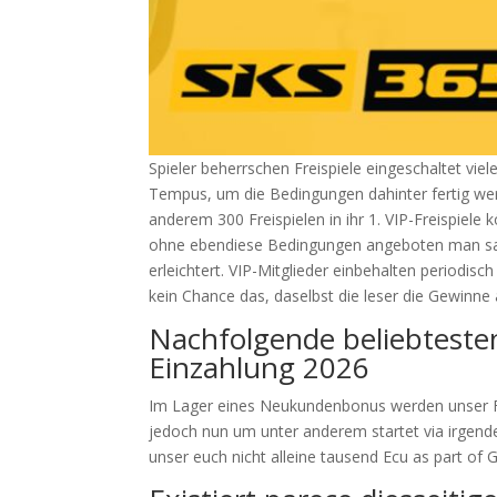
Spieler beherrschen Freispiele eingeschaltet vie
Tempus, um die Bedingungen dahinter fertig we
anderem 300 Freispielen in ihr 1. VIP-Freispiel
ohne ebendiese Bedingungen angeboten man sag
erleichtert. VIP-Mitglieder einbehalten periodisch
kein Chance das, daselbst die leser die Gewinne
Nachfolgende beliebtesten 
Einzahlung 2026
Im Lager eines Neukundenbonus werden unser Fr
jedoch nun um unter anderem startet via irgende
unser euch nicht alleine tausend Ecu as part of Ge