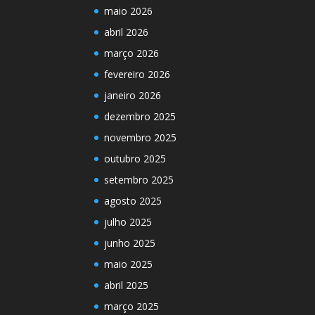
maio 2026
abril 2026
março 2026
fevereiro 2026
janeiro 2026
dezembro 2025
novembro 2025
outubro 2025
setembro 2025
agosto 2025
julho 2025
junho 2025
maio 2025
abril 2025
março 2025