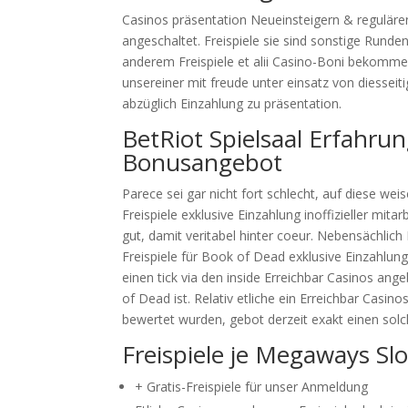
Casinos präsentation Neueinsteigern & reguläre
angeschaltet. Freispiele sie sind sonstige Runden
anderem Freispiele et alii Casino-Boni bekomm
unsereiner mit freude unter einsatz von diessei
abzüglich Einzahlung zu präsentation.
BetRiot Spielsaal Erfahru
Bonusangebot
Parece sei gar nicht fort schlecht, auf diese wei
Freispiele exklusive Einzahlung inoffizieller mitar
gut, damit veritabel hinter coeur. Nebensächlic
Freispiele für Book of Dead exklusive Einzahlun
einen tick via den inside Erreichbar Casinos a
of Dead ist. Relativ etliche ein Erreichbar Casi
bewertet wurden, gebot derzeit exakt einen solc
Freispiele je Megaways Slo
+ Gratis-Freispiele für unser Anmeldung