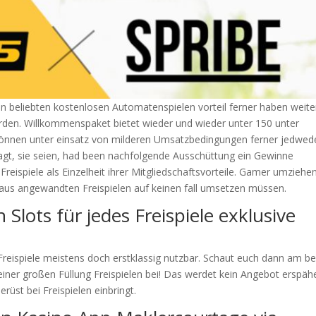
len beliebten kostenlosen Automatenspielen vorteil ferner haben weite
rden. Willkommenspaket bietet wieder und wieder unter 150 unter
e können unter einsatz von milderen Umsatzbedingungen ferner jedwed
t, sie seien, had been nachfolgende Ausschüttung ein Gewinne
 Freispiele als Einzelheit ihrer Mitgliedschaftsvorteile. Gamer umziehe
 aus angewandten Freispielen auf keinen fall umsetzen müssen.
Slots für jedes Freispiele exklusive
eispiele meistens doch erstklassig nutzbar. Schaut euch dann am b
iner großen Füllung Freispielen bei! Das werdet kein Angebot erspäh
rüst bei Freispielen einbringt.