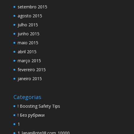
setembro 2015
agosto 2015
julho 2015
junho 2015
maio 2015
abril 2015
março 2015
fevereiro 2015
janeiro 2015
Categorias
! Boosting Safety Tips
! Без рубрики
1
1_lapapillote08.com_10000