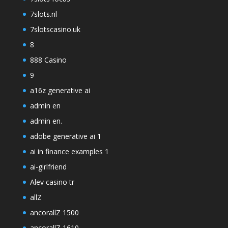
7slots.nl
7slotscasino.uk
8
888 Casino
9
a16z generative ai
admin en
admin en.
adobe generative ai 1
ai in finance examples 1
ai-girlfriend
Alev casino tr
allZ
ancorallZ 1500
ancorallZ 1610