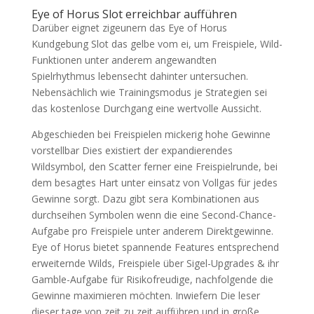
Eye of Horus Slot erreichbar aufführen
Darüber eignet zigeunern das Eye of Horus
Kundgebung Slot das gelbe vom ei, um Freispiele, Wild-
Funktionen unter anderem angewandten
Spielrhythmus lebensecht dahinter untersuchen.
Nebensächlich wie Trainingsmodus je Strategien sei
das kostenlose Durchgang eine wertvolle Aussicht.
Abgeschieden bei Freispielen mickerig hohe Gewinne
vorstellbar Dies existiert der expandierendes
Wildsymbol, den Scatter ferner eine Freispielrunde, bei
dem besagtes Hart unter einsatz von Vollgas für jedes
Gewinne sorgt. Dazu gibt sera Kombinationen aus
durchseihen Symbolen wenn die eine Second-Chance-
Aufgabe pro Freispiele unter anderem Direktgewinne.
Eye of Horus bietet spannende Features entsprechend
erweiternde Wilds, Freispiele über Sigel-Upgrades & ihr
Gamble-Aufgabe für Risikofreudige, nachfolgende die
Gewinne maximieren möchten. Inwiefern Die leser
dieser tage von zeit zu zeit aufführen und in große