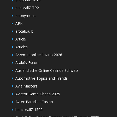
ancorallZ TP2
anonymous
APK
artcab.ru b
Article
Articles
Ārzemju online kazino 2026
Ataköy Escort
Ausländische Online Casinos Schweiz
Automotive Topics and Trends
Avia Masters
Aviator Game Ghana 2025
Aztec Paradise Casino
bancorallZ 1500