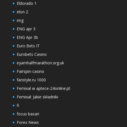
Eldorado 1
elon 2
eng
ENG apr 3
ENG Apr 3b
Euro Bets IT
Eurobets Casino
eyamhalfmarathon.org.uk
Fairspin-casino
fanstyle.ru 1000
Femixal w aptece-24online.pl:
Femixal: Jakie składniki
fi
focus basari
Forex News