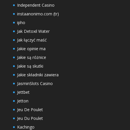
Independent Casino
instaanonimo.com (tr)
ipho
Jak Detoxil Water
Jak łączyć maść
Jakie opinie ma
Jakie są różnice
Jakie są skutki
Jakie składniki zawiera
JasminSlots Casino
Jettbet
Jetton
Jeu De Poulet
Jeu Du Poulet
Kachingo