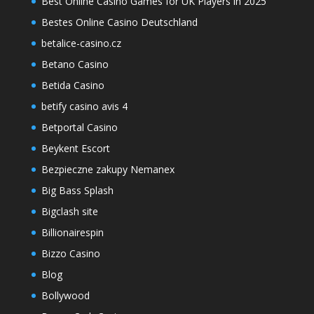
Best Online Casino Games for UK Players in 2025
Bestes Online Casino Deutschland
betalice-casino.cz
Betano Casino
Betida Casino
betify casino avis 4
Betportal Casino
Beykent Escort
Bezpieczne zakupy Nemanex
Big Bass Splash
Bigclash site
Billionairespin
Bizzo Casino
Blog
Bollywood