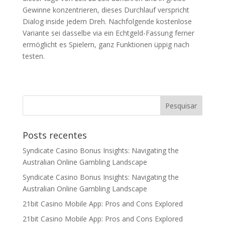
Gewinne konzentrieren, dieses Durchlauf verspricht
Dialog inside jedem Dreh. Nachfolgende kostenlose
Variante sei dasselbe via ein Echtgeld-Fassung ferner
ermöglicht es Spielern, ganz Funktionen üppig nach
testen.
Posts recentes
Syndicate Casino Bonus Insights: Navigating the
Australian Online Gambling Landscape
Syndicate Casino Bonus Insights: Navigating the
Australian Online Gambling Landscape
21bit Casino Mobile App: Pros and Cons Explored
21bit Casino Mobile App: Pros and Cons Explored