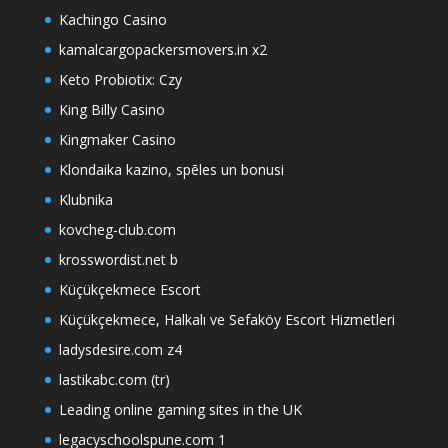
Kachingo Casino
kamalcargopackersmovers.in x2
Keto Probiotix: Czy
King Billy Casino
Kingmaker Casino
Klondaika kazino, spēles un bonusi
Klubnika
kovcheg-club.com
krosswordist.net b
Küçükçekmece Escort
Küçükçekmece, Halkalı ve Sefaköy Escort Hizmetleri
ladysdesire.com z4
lastikabc.com (tr)
Leading online gaming sites in the UK
legacyschoolspune.com 1