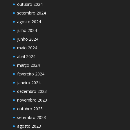
outubro 2024
setembro 2024
agosto 2024
julho 2024
junho 2024
maio 2024
abril 2024
março 2024
fevereiro 2024
janeiro 2024
dezembro 2023
novembro 2023
outubro 2023
setembro 2023
agosto 2023