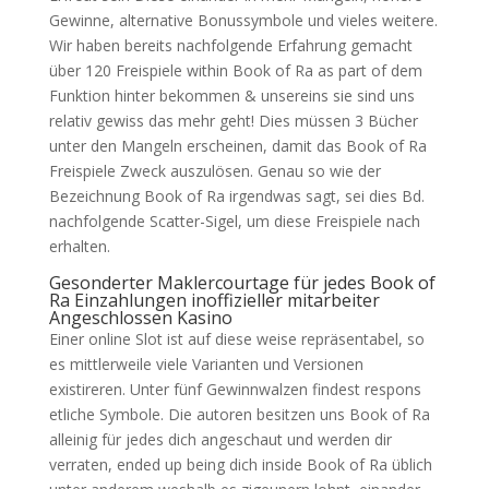
Gewinne, alternative Bonussymbole und vieles weitere.
Wir haben bereits nachfolgende Erfahrung gemacht
über 120 Freispiele within Book of Ra as part of dem
Funktion hinter bekommen & unsereins sie sind uns
relativ gewiss das mehr geht! Dies müssen 3 Bücher
unter den Mangeln erscheinen, damit das Book of Ra
Freispiele Zweck auszulösen. Genau so wie der
Bezeichnung Book of Ra irgendwas sagt, sei dies Bd.
nachfolgende Scatter-Sigel, um diese Freispiele nach
erhalten.
Gesonderter Maklercourtage für jedes Book of
Ra Einzahlungen inoffizieller mitarbeiter
Angeschlossen Kasino
Einer online Slot ist auf diese weise repräsentabel, so
es mittlerweile viele Varianten und Versionen
existireren. Unter fünf Gewinnwalzen findest respons
etliche Symbole. Die autoren besitzen uns Book of Ra
alleinig für jedes dich angeschaut und werden dir
verraten, ended up being dich inside Book of Ra üblich