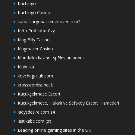
Kachingo
Kachingo Casino
kamalcargopackersmovers.in x2
Keto Probiotix: Czy
King Billy Casino
Kingmaker Casino
Klondaika kazino, spēles un bonusi
Klubnika
kovcheg-club.com
krosswordist.net b
Küçükçekmece Escort
Küçükçekmece, Halkalı ve Sefaköy Escort Hizmetleri
ladysdesire.com z4
lastikabc.com (tr)
Leading online gaming sites in the UK