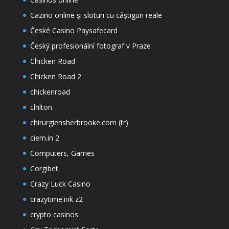
Cazino online și sloturi cu câștiguri reale
České Casino Paysafecard
Český profesionální fotograf v Praze
Chicken Road
Chicken Road 2
chickenroad
chilton
chirurgiensherbrooke.com (tr)
ciem.in 2
Computers, Games
Corgibet
Crazy Luck Casino
crazytime.ink z2
crypto casinos