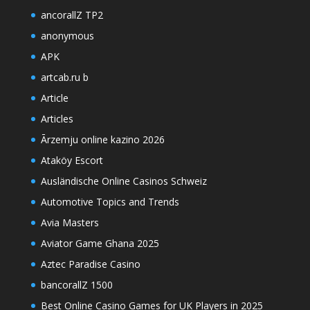
ancorallZ TP2
anonymous
APK
artcab.ru b
Article
Articles
Ārzemju online kazino 2026
Ataköy Escort
Ausländische Online Casinos Schweiz
Automotive Topics and Trends
Avia Masters
Aviator Game Ghana 2025
Aztec Paradise Casino
bancorallZ 1500
Best Online Casino Games for UK Players in 2025