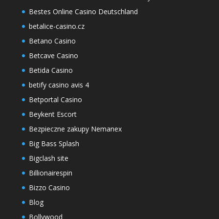
Bestes Online Casino Deutschland
betalice-casino.cz
Betano Casino
Betcave Casino
Betida Casino
betify casino avis 4
Betportal Casino
Beykent Escort
Bezpieczne zakupy Nemanex
Big Bass Splash
Bigclash site
Billionairespin
Bizzo Casino
Blog
Bollywood