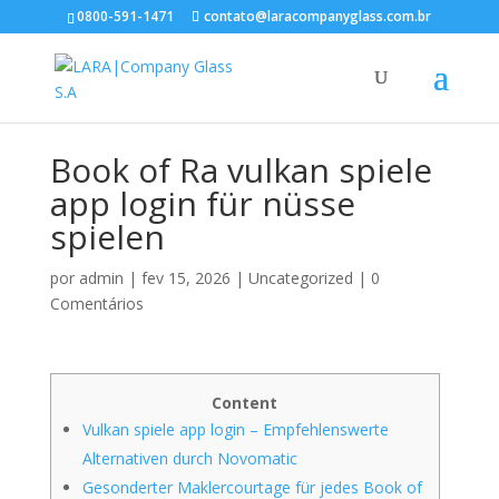
0800-591-1471
contato@laracompanyglass.com.br
Book of Ra vulkan spiele
app login für nüsse
spielen
por
admin
|
fev 15, 2026
|
Uncategorized
|
0
Comentários
Content
Vulkan spiele app login – Empfehlenswerte
Alternativen durch Novomatic
Gesonderter Maklercourtage für jedes Book of