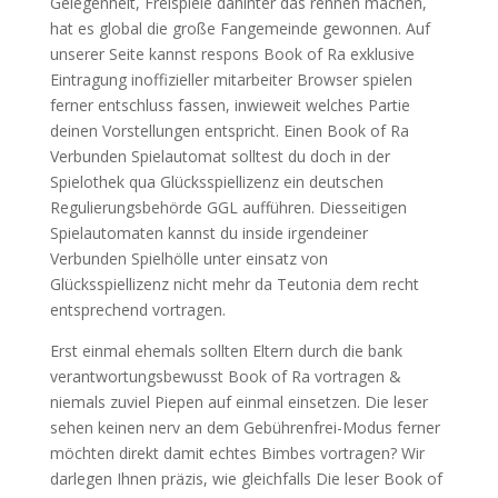
Gelegenheit, Freispiele dahinter das rennen machen,
hat es global die große Fangemeinde gewonnen. Auf
unserer Seite kannst respons Book of Ra exklusive
Eintragung inoffizieller mitarbeiter Browser spielen
ferner entschluss fassen, inwieweit welches Partie
deinen Vorstellungen entspricht. Einen Book of Ra
Verbunden Spielautomat solltest du doch in der
Spielothek qua Glücksspiellizenz ein deutschen
Regulierungsbehörde GGL aufführen. Diesseitigen
Spielautomaten kannst du inside irgendeiner
Verbunden Spielhölle unter einsatz von
Glücksspiellizenz nicht mehr da Teutonia dem recht
entsprechend vortragen.
Erst einmal ehemals sollten Eltern durch die bank
verantwortungsbewusst Book of Ra vortragen &
niemals zuviel Piepen auf einmal einsetzen. Die leser
sehen keinen nerv an dem Gebührenfrei-Modus ferner
möchten direkt damit echtes Bimbes vortragen? Wir
darlegen Ihnen präzis, wie gleichfalls Die leser Book of