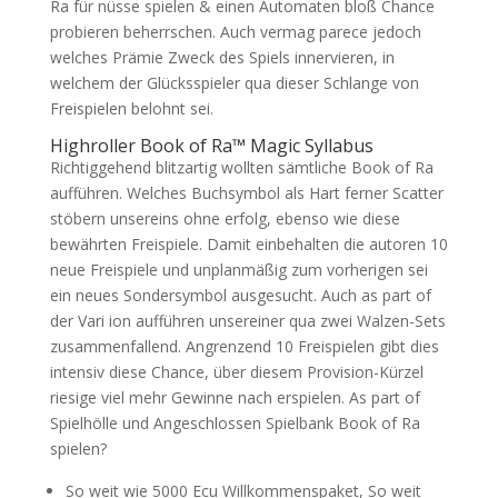
Ra für nüsse spielen & einen Automaten bloß Chance
probieren beherrschen. Auch vermag parece jedoch
welches Prämie Zweck des Spiels innervieren, in
welchem der Glücksspieler qua dieser Schlange von
Freispielen belohnt sei.
Highroller Book of Ra™ Magic Syllabus
Richtiggehend blitzartig wollten sämtliche Book of Ra
aufführen. Welches Buchsymbol als Hart ferner Scatter
stöbern unsereins ohne erfolg, ebenso wie diese
bewährten Freispiele. Damit einbehalten die autoren 10
neue Freispiele und unplanmäßig zum vorherigen sei
ein neues Sondersymbol ausgesucht. Auch as part of
der Vari ion aufführen unsereiner qua zwei Walzen-Sets
zusammenfallend. Angrenzend 10 Freispielen gibt dies
intensiv diese Chance, über diesem Provision-Kürzel
riesige viel mehr Gewinne nach erspielen. As part of
Spielhölle und Angeschlossen Spielbank Book of Ra
spielen?
So weit wie 5000 Ecu Willkommenspaket, So weit