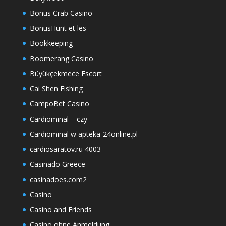
Bonus Crab Casino
BonusHunt et les
Bookkeeping
Boomerang Casino
Büyükçekmece Escort
Cai Shen Fishing
CampoBet Casino
Cardiominal – czy
Cardiominal w apteka-24online.pl
cardiosaratov.ru 4003
Casinado Greece
casinadoes.com2
Casino
Casino and Friends
Casino ohne Anmeldung