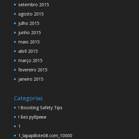
setembro 2015
agosto 2015
julho 2015
junho 2015
maio 2015
abril 2015
março 2015
fevereiro 2015
janeiro 2015
Categorias
! Boosting Safety Tips
! Без рубрики
1
1_lapapillote08.com_10000