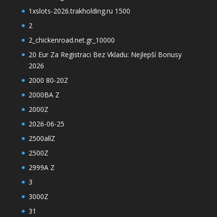
1xslots-2026.trakholding.ru 1500
2
2_chickenroad.net.gr_10000
20 Eur Za Registraci Bez Vkladu: Nejlepší Bonusy
2026
2000 80-20Z
2000BA Z
2000Z
2026-06-25
2500allZ
2500Z
2999A Z
3
3000Z
31