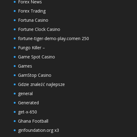
Forex News
Forex Trading
Fortuna Casino
Fortune Clock Casino
fortune-tiger-demo-play.comen 250
Fungo Killer –
Game Spot Casino
Games
GamStop Casino
Gdzie znaleźć najlepsze
general
Generated
get-x-650
Ghana Football
girifoundation.org x3