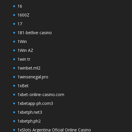
16
1600Z
17
181-betlive casino
1Win
1Win AZ
1win tr
1winbet.ml2
1winsenegal.pro
1xBet
1xbet-online-casino.com
1xbetapp-ph.com3
1xbetph.net3
1xbetph.ph2
1xSlots Argentina Oficial Online Casino