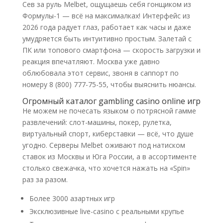
Сев за руль Melbet, ощущаешь себя гонщиком из
Формулы-1 — всё на максималках! Интерфейс из
2026 года радует глаз, работает как часы и даже
умудряется быть интуитивно простым. Залетай с
ПК или топового смартфона — скорость загрузки и
реакция впечатляют. Москва уже давно
облюбовала этот сервис, звоня в саппорт по
номеру 8 (800) 777-75-55, чтобы выяснить нюансы.
Огромный каталог gambling casino online игр
Не можем не почесать языком о потрясной гамме
развлечений: слот-машины, покер, рулетка,
виртуальный спорт, киберставки — всё, что душе
угодно. Серверы Melbet оживают под натиском
ставок из Москвы и Юга России, а в ассортименте
столько свежачка, что хочется нажать на «Spin»
раз за разом.
Более 3000 азартных игр
Эксклюзивные live-casino с реальными крупье