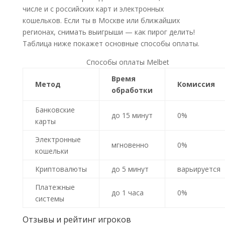
числе и с российских карт и электронных
кошельков. Если ты в Москве или ближайших
регионах, снимать выигрыши — как пирог делить!
Таблица ниже покажет основные способы оплаты.
Способы оплаты Melbet
Время
Метод
Комиссия
обработки
Банковские
до 15 минут
0%
карты
Электронные
мгновенно
0%
кошельки
Криптовалюты
до 5 минут
варьируется
Платежные
до 1 часа
0%
системы
Отзывы и рейтинг игроков