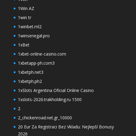
1Win AZ
1win tr
1winbet.ml2
1winsenegal.pro
1xBet
1xbet-online-casino.com
1xbetapp-ph.com3
1xbetph.net3
1xbetph.ph2
1xSlots Argentina Oficial Online Casino
1xslots-2026.trakholding.ru 1500
2
2_chickenroad.net.gr_10000
20 Eur Za Registraci Bez Vkladu: Nejlepší Bonusy
2026