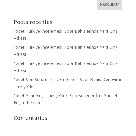
Posts recentes
1xbet Türkiye İncelemesi: Spor Bahislerinde Yeni Giriş
Adresi
1xbet Türkiye İncelemesi: Spor Bahislerinde Yeni Giriş
Adresi
1xbet Türkiye İncelemesi: Spor Bahislerinde Yeni Giriş
Adresi
1xbet Son Sürüm İndir: En Güncel Spor Bahis Deneyimi
Türkiye’de
1xbet Yeni Giriş: Türkiye’deki Sporseverler İçin Güncel
Erişim Rehberi
Comentários