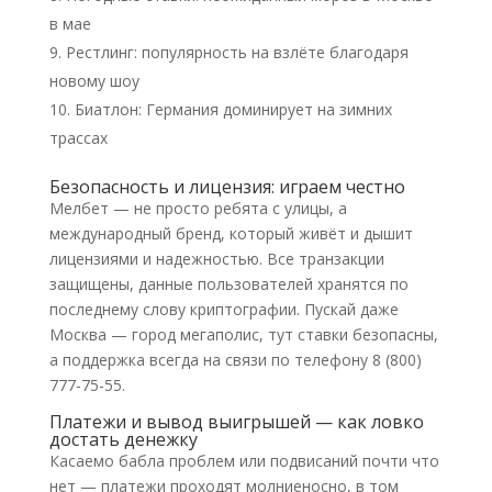
в мае
Рестлинг: популярность на взлёте благодаря
новому шоу
Биатлон: Германия доминирует на зимних
трассах
Безопасность и лицензия: играем честно
Мелбет — не просто ребята с улицы, а
международный бренд, который живёт и дышит
лицензиями и надежностью. Все транзакции
защищены, данные пользователей хранятся по
последнему слову криптографии. Пускай даже
Москва — город мегаполис, тут ставки безопасны,
а поддержка всегда на связи по телефону 8 (800)
777-75-55.
Платежи и вывод выигрышей — как ловко
достать денежку
Касаемо бабла проблем или подвисаний почти что
нет — платежи проходят молниеносно, в том