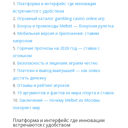
Платформа и интерфейс: где инновации
встречаются с удобством
Огромный каталог gambling casino online игр
Бонусы и промокоды Melbet — бонусная рулетка
Мобильная версия и приложение: ставим
напролом
Горячие прогнозы на 2026 год — ставки с
огоньком
Безопасность и лицензия: играем честно
Платежи и вывод выигрышей — как ловко
достать денежку
Отзывы и рейтинг игроков
10 аргументов и фактов из мира спорта и ставок
Заключение — почему Melbet из Москвы
покоряет мир
Платформа и интерфейс: где инновации
встречаются с удобством