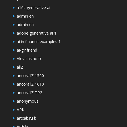
a16z generative ai
admin en
admin en.
adobe generative ai 1
ai in finance examples 1
ai-girlfriend
Alev casino tr
allZ
ancorallZ 1500
ancorallZ 1610
ancorallZ TP2
anonymous
APK
artcab.ru b
Article