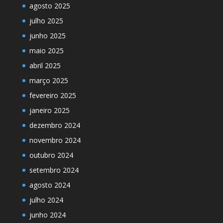
agosto 2025
julho 2025
junho 2025
maio 2025
abril 2025
março 2025
fevereiro 2025
janeiro 2025
dezembro 2024
novembro 2024
outubro 2024
setembro 2024
agosto 2024
julho 2024
junho 2024