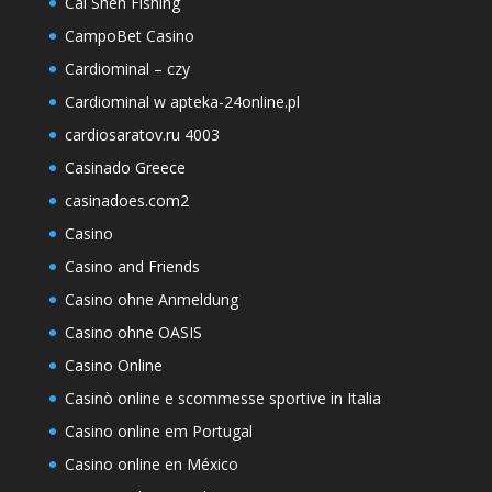
Cai Shen Fishing
CampoBet Casino
Cardiominal – czy
Cardiominal w apteka-24online.pl
cardiosaratov.ru 4003
Casinado Greece
casinadoes.com2
Casino
Casino and Friends
Casino ohne Anmeldung
Casino ohne OASIS
Casino Online
Casinò online e scommesse sportive in Italia
Casino online em Portugal
Casino online en México