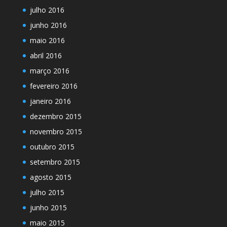
julho 2016
junho 2016
maio 2016
abril 2016
março 2016
fevereiro 2016
janeiro 2016
dezembro 2015
novembro 2015
outubro 2015
setembro 2015
agosto 2015
julho 2015
junho 2015
maio 2015