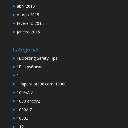
abril 2015
março 2015
fevereiro 2015
janeiro 2015
Categorias
! Boosting Safety Tips
! Без рубрики
1
1_lapapillote08.com_10000
100%A Z
1000 ancorZ
1000A Z
1000Z
112