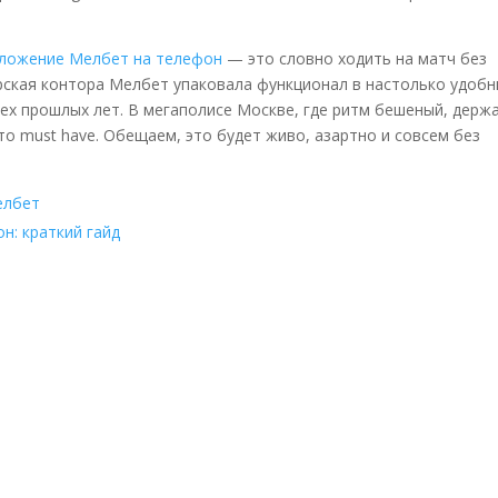
иложение Мелбет на телефон
— это словно ходить на матч без
рская контора Мелбет упаковала функционал в настолько удоб
сех прошлых лет. В мегаполисе Москве, где ритм бешеный, держ
о must have. Обещаем, это будет живо, азартно и совсем без
елбет
н: краткий гайд