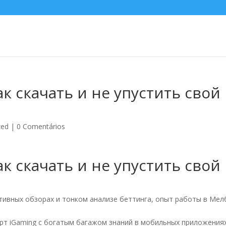
к скачать и не упустить свой
zed
|
0 Comentários
к скачать и не упустить свой
ртивных обзорах и тонком анализе беттинга, опыт работы в Мел
ерт iGaming с богатым багажом знаний в мобильных приложения