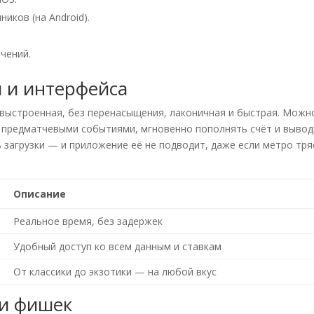
иков (на Android).
чений.
 и интерфейса
выстроенная, без перенасыщения, лаконичная и быстрая. Можн
и предматчевыми событиями, мгновенно пополнять счёт и выво
 загрузки — и приложение её не подводит, даже если метро тря
Описание
Реальное время, без задержек
Удобный доступ ко всем данным и ставкам
От классики до экзотики — на любой вкус
 и фишек