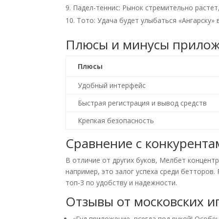
Падел-теннис: Рынок стремительно растет
Тото: Удача будет улыбаться «Ангарску» 
Плюсы и минусы прило
Плюсы
Удобный интерфейс
Быстрая регистрация и вывод средств
Крепкая безопасность
Сравнение с конкурента
В отличие от других буков, Мелбет концент
например, это залог успеха среди бетторов.
топ-3 по удобству и надежности.
Отзывы от московских и
«Гуд приложение, всегда под рукой! Особе