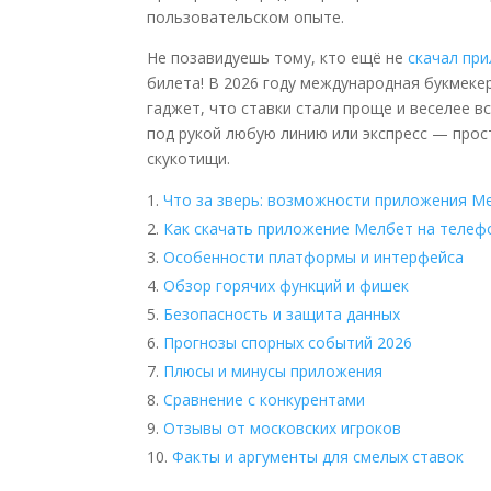
пользовательском опыте.
Не позавидуешь тому, кто ещё не
скачал пр
билета! В 2026 году международная букмеке
гаджет, что ставки стали проще и веселее в
под рукой любую линию или экспресс — прост
скукотищи.
Что за зверь: возможности приложения М
Как скачать приложение Мелбет на телефо
Особенности платформы и интерфейса
Обзор горячих функций и фишек
Безопасность и защита данных
Прогнозы спорных событий 2026
Плюсы и минусы приложения
Сравнение с конкурентами
Отзывы от московских игроков
Факты и аргументы для смелых ставок