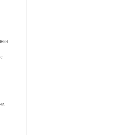
ынки
ее
ии.