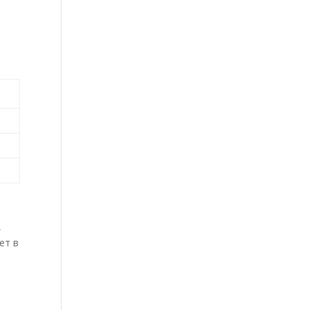
,
ет в