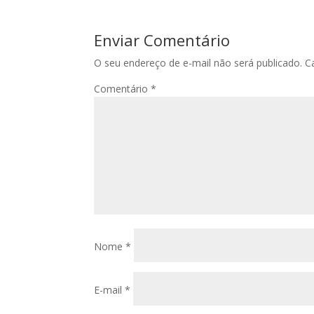
Enviar Comentário
O seu endereço de e-mail não será publicado.
C
Comentário
*
Nome
*
E-mail
*