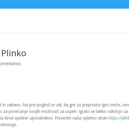
 Plinko
omentários
st in zabavo. Na prvi pogled se zdi, da gre za preprosto igro sreče, ve
bijo za povečanje svojih možnosti za uspeh. Igralci se lahko odločijo za
o za širok spekter uporabnikov. Preverite našo spletno stran
https://pli
romocije.