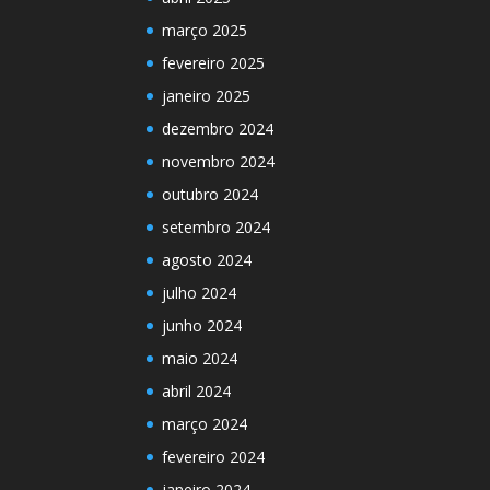
março 2025
fevereiro 2025
janeiro 2025
dezembro 2024
novembro 2024
outubro 2024
setembro 2024
agosto 2024
julho 2024
junho 2024
maio 2024
abril 2024
março 2024
fevereiro 2024
janeiro 2024