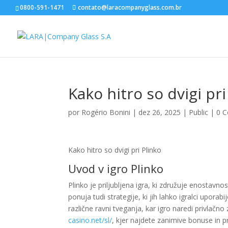
0800-591-1471
contato@laracompanyglass.com.br
Kako hitro so dvigi pri
por
Rogério Bonini
|
dez 26, 2025
|
Public
|
0 C
Kako hitro so dvigi pri Plinko
Uvod v igro Plinko
Plinko je priljubljena igra, ki združuje enostavno
ponuja tudi strategije, ki jih lahko igralci upora
različne ravni tveganja, kar igro naredi privlačn
casino.net/sl/
, kjer najdete zanimive bonuse in p