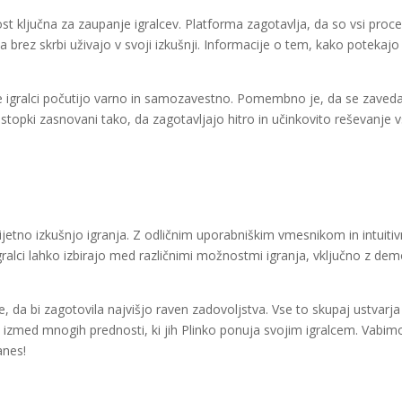
nost ključna za zaupanje igralcev. Platforma zagotavlja, da so vsi proce
 brez skrbi uživajo v svoji izkušnji. Informacije o tem, kako potekajo
se igralci počutijo varno in samozavestno. Pomembno je, da se zaveda
stopki zasnovani tako, da zagotavljajo hitro in učinkovito reševanje 
jetno izkušnjo igranja. Z odličnim uporabniškim vmesnikom in intuiti
gralci lahko izbirajo med različnimi možnostmi igranja, vključno z de
, da bi zagotovila najvišjo raven zadovoljstva. Vse to skupaj ustvarja
 ena izmed mnogih prednosti, ki jih Plinko ponuja svojim igralcem. Vabim
anes!