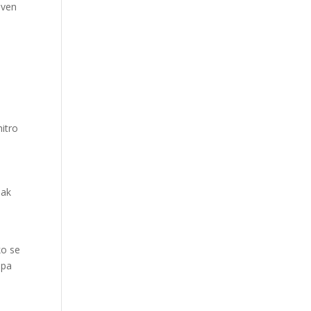
iven
hitro
sak
ko se
 pa