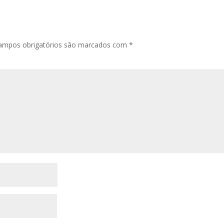
ampos obrigatórios são marcados com
*