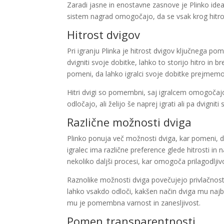
Zaradi jasne in enostavne zasnove je Plinko idealna
sistem nagrad omogočajo, da se vsak krog hitro za
Hitrost dvigov
Pri igranju Plinka je hitrost dvigov ključnega pom
dvigniti svoje dobitke, lahko to storijo hitro in 
pomeni, da lahko igralci svoje dobitke prejmemo
Hitri dvigi so pomembni, saj igralcem omogočajo, 
odločajo, ali želijo še naprej igrati ali pa dvign
Različne možnosti dviga
Plinko ponuja več možnosti dviga, kar pomeni, da
igralec ima različne preference glede hitrosti in 
nekoliko daljši procesi, kar omogoča prilagodljiv
Raznolike možnosti dviga povečujejo privlačnost 
lahko vsakdo odloči, kakšen način dviga mu najbol
mu je pomembna varnost in zanesljivost.
Pomen transparentnosti