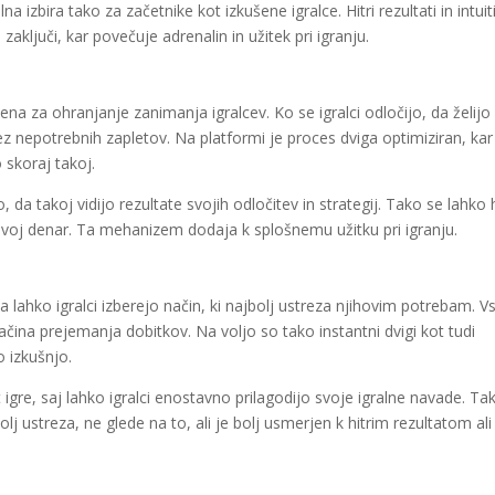
 izbira tako za začetnike kot izkušene igralce. Hitri rezultati in intuit
ključi, kar povečuje adrenalin in užitek pri igranju.
ena za ohranjanje zanimanja igralcev. Ko se igralci odločijo, da želijo
brez nepotrebnih zapletov. Na platformi je proces dviga optimiziran, kar
 skoraj takoj.
da takoj vidijo rezultate svojih odločitev in strategij. Tako se lahko 
iti svoj denar. Ta mehanizem dodaja k splošnemu užitku pri igranju.
 lahko igralci izberejo način, ki najbolj ustreza njihovim potrebam. V
načina prejemanja dobitkov. Na voljo so tako instantni dvigi kot tudi
o izkušnjo.
igre, saj lahko igralci enostavno prilagodijo svoje igralne navade. Ta
j ustreza, ne glede na to, ali je bolj usmerjen k hitrim rezultatom ali