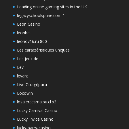
Leading online gaming sites in the UK
legacyschoolspune.com 1
Leon Casino
leonbet
leonov16.ru 800
Les caractéristiques uniques
Les jeux de
Lev
levant
Live Στοιχήματα
Locowin
losalercesmaipu.cl x3
Lucky Carnival Casino
Lucky Twice Casino
lucky-barry-casino