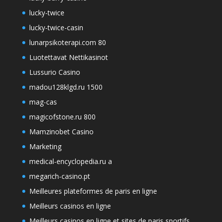
lucky-twice
lucky-twice-casin
lunarpsikoterapi.com 80
Luotettavat Nettikasinot
Lussurio Casino
madou128klgd.ru 1500
mag-cas
magicofstone.ru 800
Mamzinobet Casino
Marketing
medical-encyclopedia.ru a
megarich-casino.pt
Meilleures plateformes de paris en ligne
Meilleurs casinos en ligne
Meilleurs casinos en ligne et sites de paris sportifs