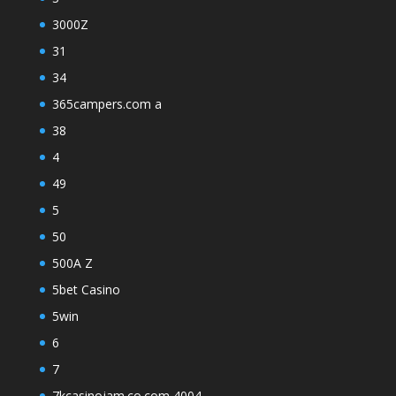
3000Z
31
34
365campers.com a
38
4
49
5
50
500A Z
5bet Casino
5win
6
7
7kcasinojam.co.com 4004