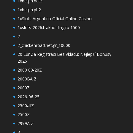
1xbetph.net3
1xbetph.ph2
1xSlots Argentina Oficial Online Casino
1xslots-2026.trakholding.ru 1500
2
2_chickenroad.net.gr_10000
20 Eur Za Registraci Bez Vkladu: Nejlepší Bonusy
2026
2000 80-20Z
2000BA Z
2000Z
2026-06-25
2500allZ
2500Z
2999A Z
3