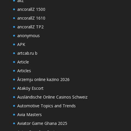
allZ
ancorallZ 1500
ancorallZ 1610
ancorallZ TP2
anonymous
APK
artcab.ru b
Article
Articles
Ārzemju online kazino 2026
Ataköy Escort
Ausländische Online Casinos Schweiz
Automotive Topics and Trends
Avia Masters
Aviator Game Ghana 2025