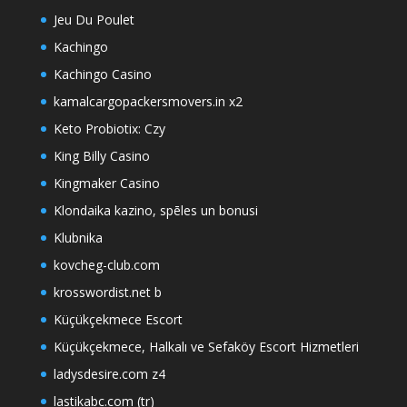
Jeu Du Poulet
Kachingo
Kachingo Casino
kamalcargopackersmovers.in x2
Keto Probiotix: Czy
King Billy Casino
Kingmaker Casino
Klondaika kazino, spēles un bonusi
Klubnika
kovcheg-club.com
krosswordist.net b
Küçükçekmece Escort
Küçükçekmece, Halkalı ve Sefaköy Escort Hizmetleri
ladysdesire.com z4
lastikabc.com (tr)