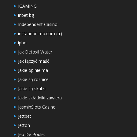
IGAMING
inbet bg
Independent Casino
instaanonimo.com (tr)
ipho
Jak Detoxil Water
Jak łączyć maść
Jakie opinie ma
Jakie są różnice
Jakie są skutki
Jakie składniki zawiera
JasminSlots Casino
Jettbet
Jetton
Jeu De Poulet