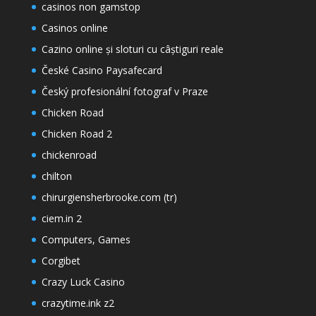
casinos non gamstop
Casinos online
Cazino online și sloturi cu câștiguri reale
České Casino Paysafecard
Český profesionální fotograf v Praze
Chicken Road
Chicken Road 2
chickenroad
chilton
chirurgiensherbrooke.com (tr)
ciem.in 2
Computers, Games
Corgibet
Crazy Luck Casino
crazytime.ink z2