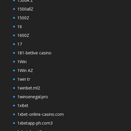
1500A Z
1500allZ
1500Z
16
1600Z
17
181-betlive casino
1Win
1Win AZ
1win tr
1winbet.ml2
1winsenegal.pro
1xBet
1xbet-online-casino.com
1xbetapp-ph.com3