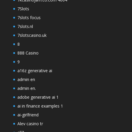
7Slots
7slots focus
7slots.nl
7slotscasino.uk
8
888 Casino
9
a16z generative ai
admin en
admin en.
adobe generative ai 1
ai in finance examples 1
ai-girlfriend
Alev casino tr