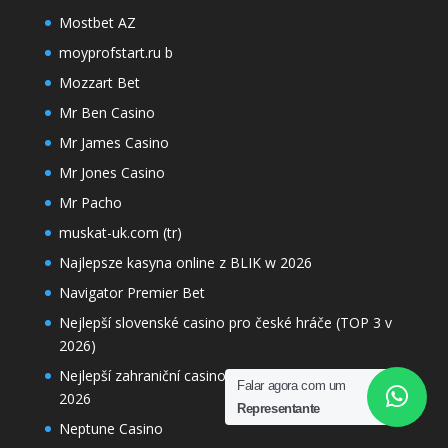
Mostbet AZ
moyprofstart.ru b
Mozzart Bet
Mr Ben Casino
Mr James Casino
Mr Jones Casino
Mr Pacho
muskat-uk.com (tr)
Najlepsze kasyna online z BLIK w 2026
Navigator Premier Bet
Nejlepší slovenské casino pro české hráče (TOP 3 v
2026)
Nejlepší zahraniční casino vklad 100 Kč: TOP herny
Falar agora com um
2026
Representante
Neptune Casino