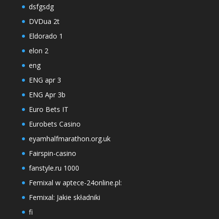
dsfgsdg
DVDua 2t
Eldorado 1
elon 2
eng
ENG apr 3
ENG Apr 3b
Euro Bets IT
Eurobets Casino
eyamhalfmarathon.org.uk
Fairspin-casino
fanstyle.ru 1000
Femixal w aptece-24online.pl:
Femixal: Jakie składniki
fi