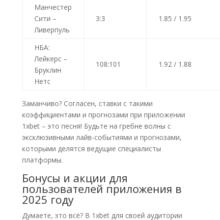
Манчестер
Сити –
3:3
1.85 / 1.95
Ливерпуль
НБА:
Лейкерс –
108:101
1.92 / 1.88
Бруклин
Нетс
Заманчиво? Согласен, ставки с такими
коэффициентами и прогнозами при приложении
1xbet – это песня! Будьте на гребне волны с
эксклюзивными лайв-событиями и прогнозами,
которыми делятся ведущие специалисты
платформы.
Бонусы и акции для
пользователей приложения в
2025 году
Думаете, это всё? В 1xbet для своей аудитории