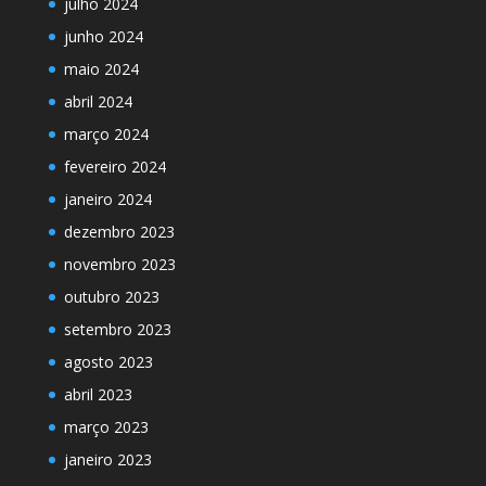
julho 2024
junho 2024
maio 2024
abril 2024
março 2024
fevereiro 2024
janeiro 2024
dezembro 2023
novembro 2023
outubro 2023
setembro 2023
agosto 2023
abril 2023
março 2023
janeiro 2023