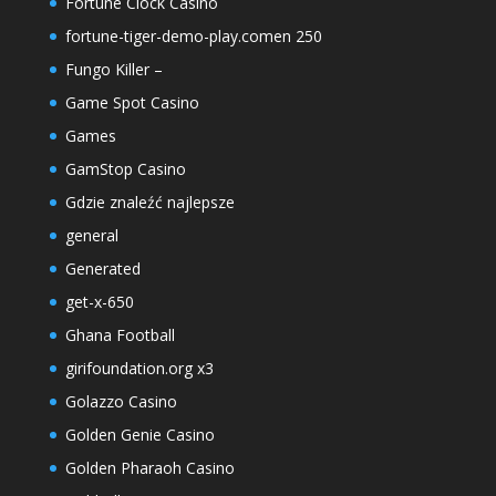
Fortune Clock Casino
fortune-tiger-demo-play.comen 250
Fungo Killer –
Game Spot Casino
Games
GamStop Casino
Gdzie znaleźć najlepsze
general
Generated
get-x-650
Ghana Football
girifoundation.org x3
Golazzo Casino
Golden Genie Casino
Golden Pharaoh Casino