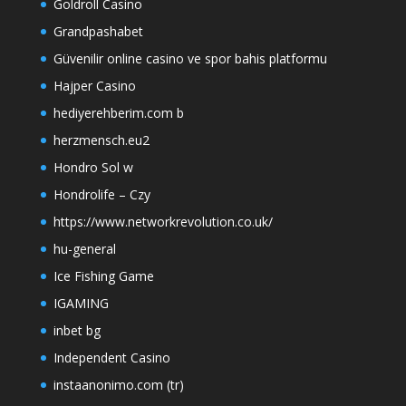
Goldroll Casino
Grandpashabet
Güvenilir online casino ve spor bahis platformu
Hajper Casino
hediyerehberim.com b
herzmensch.eu2
Hondro Sol w
Hondrolife – Czy
https://www.networkrevolution.co.uk/
hu-general
Ice Fishing Game
IGAMING
inbet bg
Independent Casino
instaanonimo.com (tr)