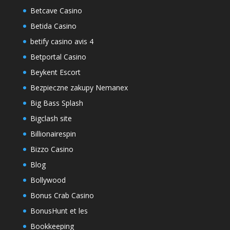
Betcave Casino
Betida Casino
betify casino avis 4
Betportal Casino
Beykent Escort
Bezpieczne zakupy Nemanex
Big Bass Splash
Bigclash site
Billionairespin
Bizzo Casino
Blog
Bollywood
Bonus Crab Casino
BonusHunt et les
Bookkeeping