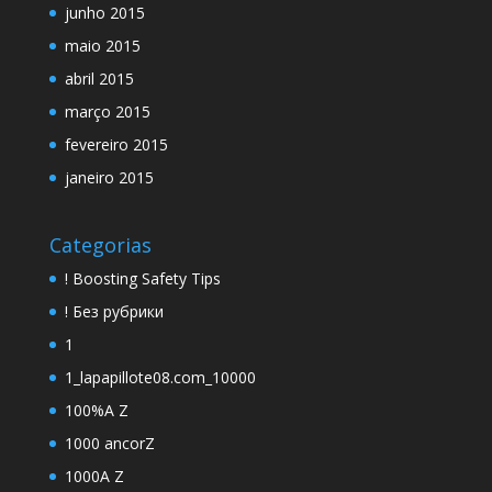
junho 2015
maio 2015
abril 2015
março 2015
fevereiro 2015
janeiro 2015
Categorias
! Boosting Safety Tips
! Без рубрики
1
1_lapapillote08.com_10000
100%A Z
1000 ancorZ
1000A Z