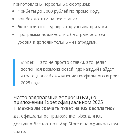
приготовлены нереальные сюрпризы:
Фрибеты до 5000 рублей по промо-коду.
Кэшбек до 10% на все ставки.
Эксклюзивные турниры с крупными призами.
Программа лояльности с быстрым ростом
уровня и дополнительными наградами.
«1xbet — это не просто ставки, это целая
вселенная возможностей, где каждый найдет
что-то для себя.» – мнение профильного игрока
2025 года.
Часто задаваемые вопросы (FAQ) о
приложении 1xbet официальном 2025
Можно ли скачать 1xbet на iOS бесплатно?
Да, официальное приложение 1xbet для iOS
доступно бесплатно в App Store и на официальном
сайте.