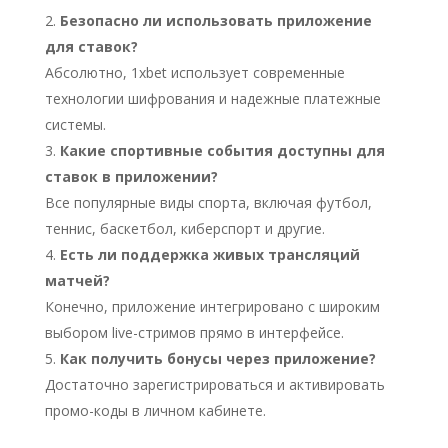
Безопасно ли использовать приложение
для ставок?
Абсолютно, 1xbet использует современные
технологии шифрования и надежные платежные
системы.
Какие спортивные события доступны для
ставок в приложении?
Все популярные виды спорта, включая футбол,
теннис, баскетбол, киберспорт и другие.
Есть ли поддержка живых трансляций
матчей?
Конечно, приложение интегрировано с широким
выбором live-стримов прямо в интерфейсе.
Как получить бонусы через приложение?
Достаточно зарегистрироваться и активировать
промо-коды в личном кабинете.