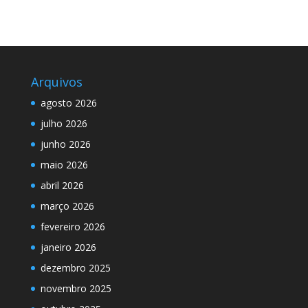
Arquivos
agosto 2026
julho 2026
junho 2026
maio 2026
abril 2026
março 2026
fevereiro 2026
janeiro 2026
dezembro 2025
novembro 2025