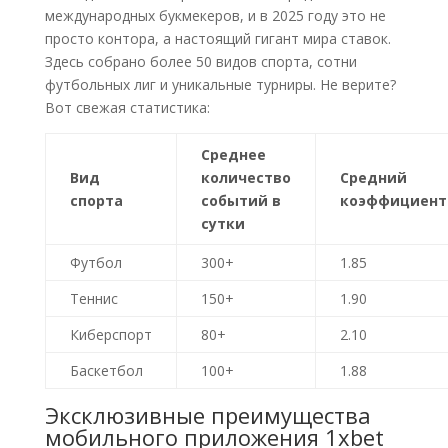
международных букмекеров, и в 2025 году это не
просто контора, а настоящий гигант мира ставок.
Здесь собрано более 50 видов спорта, сотни
футбольных лиг и уникальные турниры. Не верите?
Вот свежая статистика:
Среднее
Вид
количество
Средний
спорта
событий в
коэффициент
сутки
Футбол
300+
1.85
Теннис
150+
1.90
Киберспорт
80+
2.10
Баскетбол
100+
1.88
Эксклюзивные преимущества
мобильного приложения 1xbet