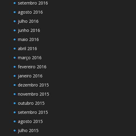
setembro 2016
agosto 2016
julho 2016
junho 2016
maio 2016
abril 2016
março 2016
fevereiro 2016
janeiro 2016
dezembro 2015
novembro 2015
outubro 2015
setembro 2015
agosto 2015
julho 2015