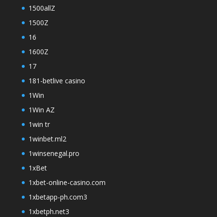
1500allZ
1500Z
16
1600Z
17
181-betlive casino
1Win
1Win AZ
1win tr
1winbet.ml2
1winsenegal.pro
1xBet
1xbet-online-casino.com
1xbetapp-ph.com3
1xbetph.net3