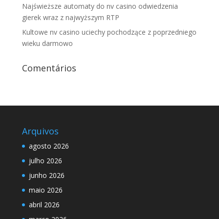
Najświeższe automaty do nv casino odwiedzenia
gierek wraz z najwyższym RTP
Kultowe nv casino uciechy pochodzące z poprzedniego
wieku darmowo
Comentários
Arquivos
agosto 2026
julho 2026
junho 2026
maio 2026
abril 2026