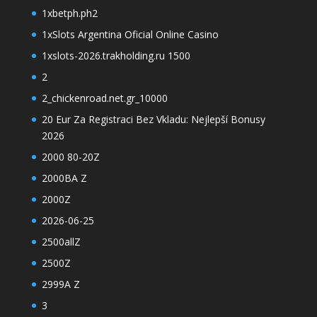
1xbetph.ph2
1xSlots Argentina Oficial Online Casino
1xslots-2026.trakholding.ru 1500
2
2_chickenroad.net.gr_10000
20 Eur Za Registraci Bez Vkladu: Nejlepší Bonusy
2026
2000 80-20Z
2000BA Z
2000Z
2026-06-25
2500allZ
2500Z
2999A Z
3