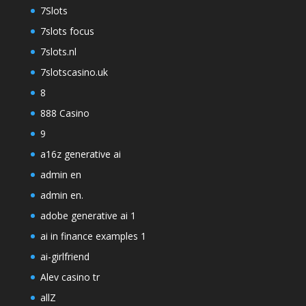
7Slots
7slots focus
7slots.nl
7slotscasino.uk
8
888 Casino
9
a16z generative ai
admin en
admin en.
adobe generative ai 1
ai in finance examples 1
ai-girlfriend
Alev casino tr
allZ