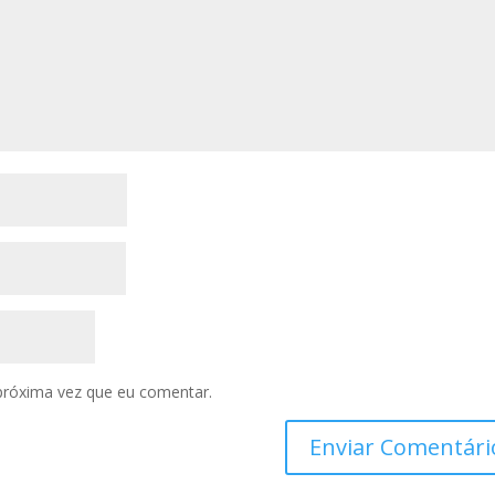
próxima vez que eu comentar.