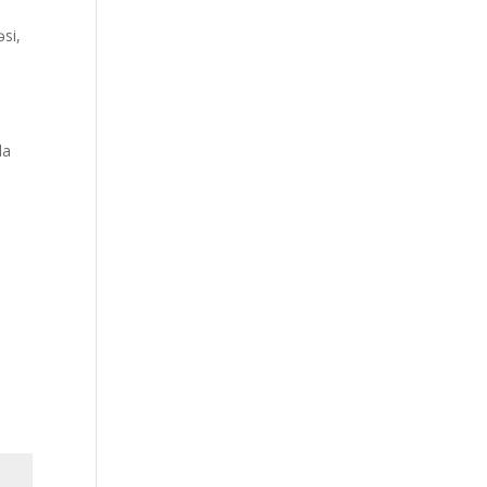
əsi,
da