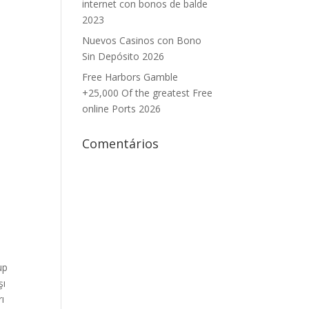
internet con bonos de balde
2023
Nuevos Casinos con Bono
Sin Depósito 2026
Free Harbors Gamble
+25,000 Of the greatest Free
online Ports 2026
Comentários
up
şı
rı