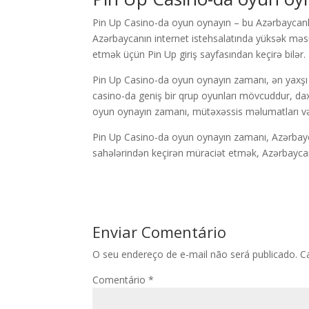
Pin Up Casino-da oyun oynayın – bu Azərbaycanlıl
Azərbaycanın internet istehsalatında yüksək məsu
etmək üçün Pin Up giriş sayfasından keçirə bilər.
Pin Up Casino-da oyun oynayın zamanı, ən yaxşı 
casino-da geniş bir qrup oyunları mövcuddur, daxi
oyun oynayın zamanı, mütəxəssis məlumatları və t
Pin Up Casino-da oyun oynayın zamanı, Azərbayca
sahələrindən keçirən müraciət etmək, Azərbaycanı
Enviar Comentário
O seu endereço de e-mail não será publicado.
C
Comentário
*