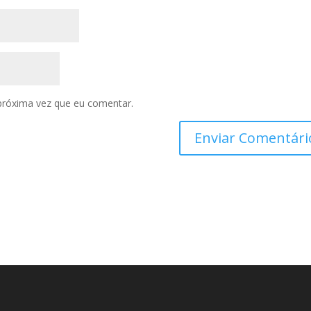
próxima vez que eu comentar.