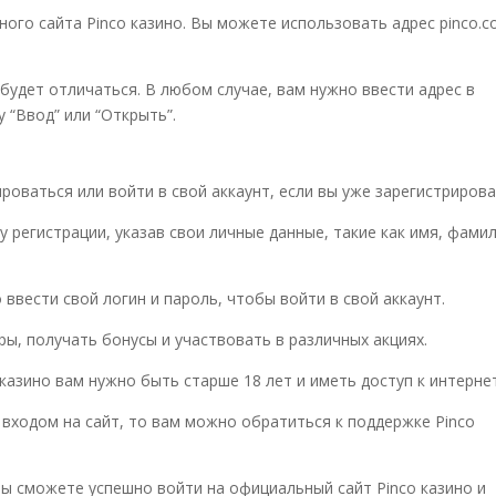
ого сайта Pinco казино. Вы можете использовать адрес pinco.c
 будет отличаться. В любом случае, вам нужно ввести адрес в
 “Ввод” или “Открыть”.
роваться или войти в свой аккаунт, если вы уже зарегистрирова
 регистрации, указав свои личные данные, такие как имя, фамил
 ввести свой логин и пароль, чтобы войти в свой аккаунт.
ры, получать бонусы и участвовать в различных акциях.
 казино вам нужно быть старше 18 лет и иметь доступ к интернет
 входом на сайт, то вам можно обратиться к поддержке Pinco
ы сможете успешно войти на официальный сайт Pinco казино и