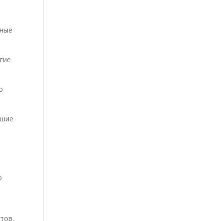
нные
угие
о
ьшие
о
тов,