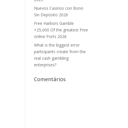
Nuevos Casinos con Bono
Sin Depósito 2026
Free Harbors Gamble
+25,000 Of the greatest Free
online Ports 2026
What is the biggest error
participants create from the
real cash gambling
enterprises?
Comentários
,