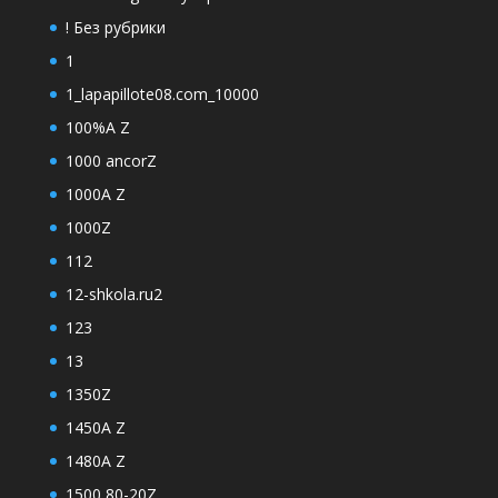
! Без рубрики
1
1_lapapillote08.com_10000
100%A Z
1000 ancorZ
1000A Z
1000Z
112
12-shkola.ru2
123
13
1350Z
1450A Z
1480A Z
1500 80-20Z