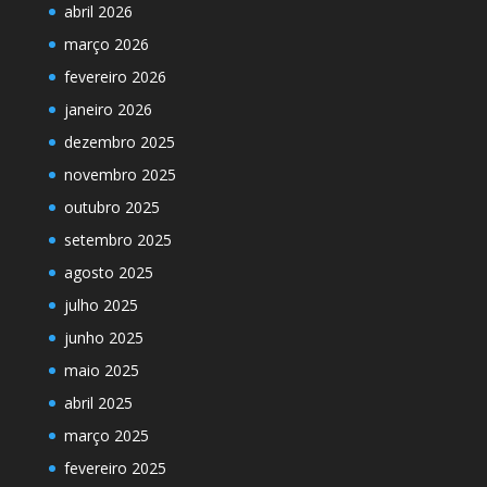
abril 2026
março 2026
fevereiro 2026
janeiro 2026
dezembro 2025
novembro 2025
outubro 2025
setembro 2025
agosto 2025
julho 2025
junho 2025
maio 2025
abril 2025
março 2025
fevereiro 2025