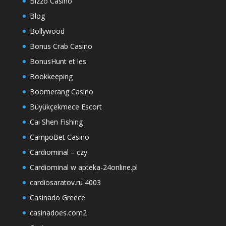
Bizzo Casino
Blog
Bollywood
Bonus Crab Casino
BonusHunt et les
Bookkeeping
Boomerang Casino
Büyükçekmece Escort
Cai Shen Fishing
CampoBet Casino
Cardiominal – czy
Cardiominal w apteka-24online.pl
cardiosaratov.ru 4003
Casinado Greece
casinadoes.com2