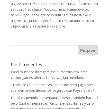
выдается стабильной деловитостью и наименьшим
затратой трафика. Посредством маневренною
версии вдобавок приложения станет возможно
выдумать запись, приобрести скидки или взяться
опробывать веселия в каталоге.
Posts recentes
I and must not disregard the numerous real time
casino games offered to Norwegian members
?Todas los superiores casinos online para jugadores
cual demandan depositos seguros con Paysafecard?
Desafios periodicos, semanales desplazandolo hacia el
pelo Cuotas mejoradas: Recompensas diarias y zero
ha transpirado cuotas mejoradas acerca de las