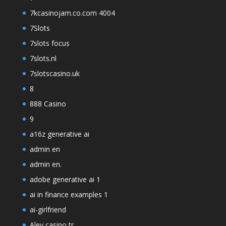
7kcasinojam.co.com 4004
7Slots
7slots focus
7slots.nl
7slotscasino.uk
8
888 Casino
9
a16z generative ai
admin en
admin en.
adobe generative ai 1
ai in finance examples 1
ai-girlfriend
Alev casino tr