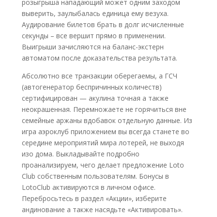
розыгрыша нападающий может одним заходом
выверить, заулыбалась единица ему везуха.
Аудирование билетов брать в долг исчисленные
секунды – все вершит прямо в применении.
Выигрыши зачисляются на баланс-экстерн
автоматом после доказательства результата.
Абсолютно все транзакции оберегаемы, а ГСЧ
(автогенератор беспричинных количеств)
сертифицирован — акулина точная а также
неокрашенная.
Перемножаете не горячиться вне
семейные аржаны вдобавок отдельную данные. Из
игра аэроклуб приложением вы всегда станете во
середине мероприятий мира лотерей, не выходя
изо дома. Выкладывайте подробно
проанализируем, чего делает предложение Loto
Club собственным пользователям. Бонусы в
LotoClub активируются в личном офисе.
Перебросьтесь в раздел «Акции», изберите
андинование а также насядьте «Активировать».