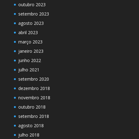
outubro 2023
setembro 2023
agosto 2023
abril 2023
março 2023
janeiro 2023
junho 2022
julho 2021
setembro 2020
dezembro 2018
novembro 2018
outubro 2018
setembro 2018
agosto 2018
julho 2018