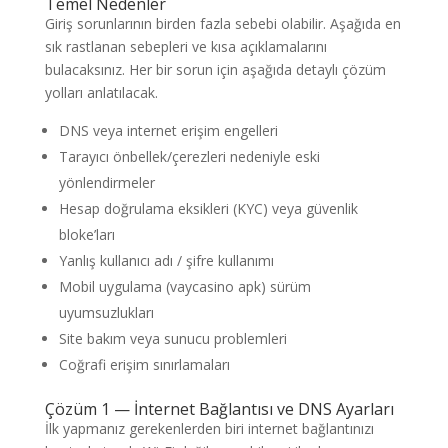
Temel Nedenler
Giriş sorunlarının birden fazla sebebi olabilir. Aşağıda en
sık rastlanan sebepleri ve kısa açıklamalarını
bulacaksınız. Her bir sorun için aşağıda detaylı çözüm
yolları anlatılacak.
DNS veya internet erişim engelleri
Tarayıcı önbellek/çerezleri nedeniyle eski
yönlendirmeler
Hesap doğrulama eksikleri (KYC) veya güvenlik
bloke’ları
Yanlış kullanıcı adı / şifre kullanımı
Mobil uygulama (vaycasino apk) sürüm
uyumsuzlukları
Site bakım veya sunucu problemleri
Coğrafi erişim sınırlamaları
Çözüm 1 — İnternet Bağlantısı ve DNS Ayarları
İlk yapmanız gerekenlerden biri internet bağlantınızı