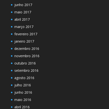
junho 2017
maio 2017
abril 2017
março 2017
fevereiro 2017
janeiro 2017
dezembro 2016
novembro 2016
outubro 2016
setembro 2016
agosto 2016
julho 2016
junho 2016
maio 2016
abril 2016