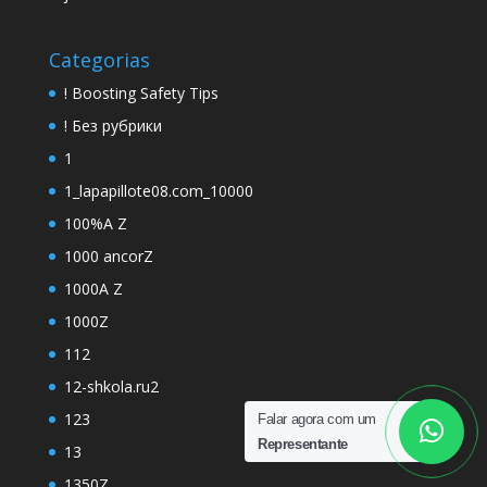
Categorias
! Boosting Safety Tips
! Без рубрики
1
1_lapapillote08.com_10000
100%A Z
1000 ancorZ
1000A Z
1000Z
112
12-shkola.ru2
123
Falar agora com um
Representante
13
1350Z