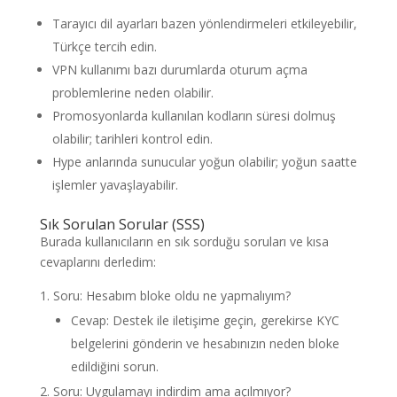
Tarayıcı dil ayarları bazen yönlendirmeleri etkileyebilir,
Türkçe tercih edin.
VPN kullanımı bazı durumlarda oturum açma
problemlerine neden olabilir.
Promosyonlarda kullanılan kodların süresi dolmuş
olabilir; tarihleri kontrol edin.
Hype anlarında sunucular yoğun olabilir; yoğun saatte
işlemler yavaşlayabilir.
Sık Sorulan Sorular (SSS)
Burada kullanıcıların en sık sorduğu soruları ve kısa
cevaplarını derledim:
Soru: Hesabım bloke oldu ne yapmalıyım?
Cevap: Destek ile iletişime geçin, gerekirse KYC
belgelerini gönderin ve hesabınızın neden bloke
edildiğini sorun.
Soru: Uygulamayı indirdim ama açılmıyor?