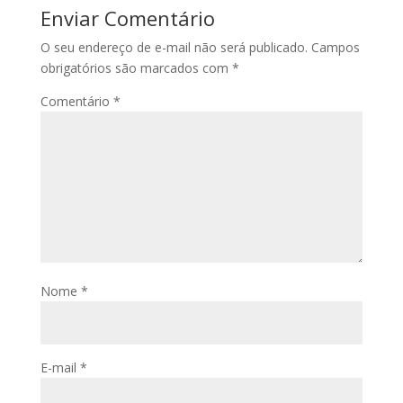
Enviar Comentário
O seu endereço de e-mail não será publicado.
Campos
obrigatórios são marcados com
*
Comentário
*
Nome
*
E-mail
*