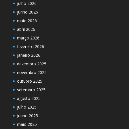
julho 2026
junho 2026
maio 2026
abril 2026
março 2026
fevereiro 2026
janeiro 2026
dezembro 2025
novembro 2025
outubro 2025
setembro 2025
agosto 2025
julho 2025
junho 2025
maio 2025