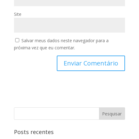
Site
Salvar meus dados neste navegador para a
próxima vez que eu comentar.
Posts recentes