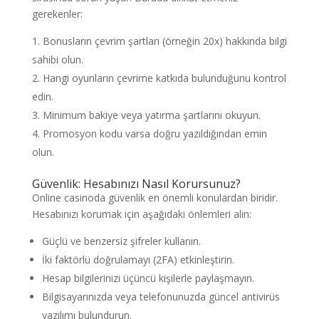
gerekenler:
Bonusların çevrim şartları (örneğin 20x) hakkında bilgi
sahibi olun.
Hangi oyunların çevrime katkıda bulunduğunu kontrol
edin.
Minimum bakiye veya yatırma şartlarını okuyun.
Promosyon kodu varsa doğru yazıldığından emin
olun.
Güvenlik: Hesabınızı Nasıl Korursunuz?
Online casinoda güvenlik en önemli konulardan biridir.
Hesabınızı korumak için aşağıdaki önlemleri alın:
Güçlü ve benzersiz şifreler kullanın.
İki faktörlü doğrulamayı (2FA) etkinleştirin.
Hesap bilgilerinizi üçüncü kişilerle paylaşmayın.
Bilgisayarınızda veya telefonunuzda güncel antivirüs
yazılımı bulundurun.