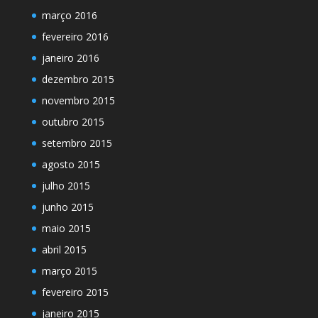
março 2016
fevereiro 2016
janeiro 2016
dezembro 2015
novembro 2015
outubro 2015
setembro 2015
agosto 2015
julho 2015
junho 2015
maio 2015
abril 2015
março 2015
fevereiro 2015
janeiro 2015