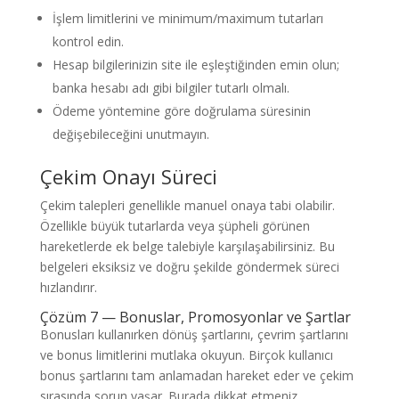
İşlem limitlerini ve minimum/maximum tutarları
kontrol edin.
Hesap bilgilerinizin site ile eşleştiğinden emin olun;
banka hesabı adı gibi bilgiler tutarlı olmalı.
Ödeme yöntemine göre doğrulama süresinin
değişebileceğini unutmayın.
Çekim Onayı Süreci
Çekim talepleri genellikle manuel onaya tabi olabilir.
Özellikle büyük tutarlarda veya şüpheli görünen
hareketlerde ek belge talebiyle karşılaşabilirsiniz. Bu
belgeleri eksiksiz ve doğru şekilde göndermek süreci
hızlandırır.
Çözüm 7 — Bonuslar, Promosyonlar ve Şartlar
Bonusları kullanırken dönüş şartlarını, çevrim şartlarını
ve bonus limitlerini mutlaka okuyun. Birçok kullanıcı
bonus şartlarını tam anlamadan hareket eder ve çekim
sırasında sorun yaşar. Burada dikkat etmeniz