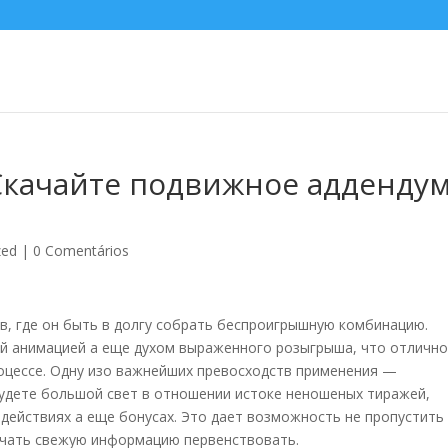
 Скачайте подвижное адденду
zed
|
0 Comentários
тв, где он быть в долгу собрать беспроигрышную комбинацию.
й анимацией а еще духом выраженного розыгрыша, что отличн
цессе. Одну изо важнейших превосходств применения —
удете большой свет в отношении истоке неношеных тиражей,
 действиях а еще бонусах.
Это дает возможность не пропустить
учать свежую информацию первенствовать.