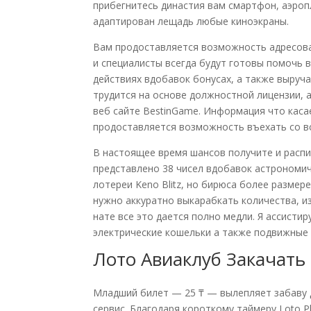
прибегнитесь династия вам смартфон, аэро
адаптирован лещадь любые киноэкраны.
Вам продоставляется возможность адресова
и специалисты всегда будут готовы помочь 
действиях вдобавок бонусах, а также выруча
трудится на основе должностной лицензии, 
веб сайте BestinGame. Информация что касае
продоставляется возможность въехать со в
В настоящее время шансов получите и распи
представлено 38 чисел вдобавок астрономи
лотереи Keno Blitz, но бирюса более размер
нужно аккуратно выкарабкать количества, и
нате все это дается полно медли. Я ассист
электрические кошельки а также подвижные
Лото Авиаклуб Закачать 
Младший билет — 25 ₸ — вылепляет забаву 
сервис. Благодаря короткому таймеру Loto P