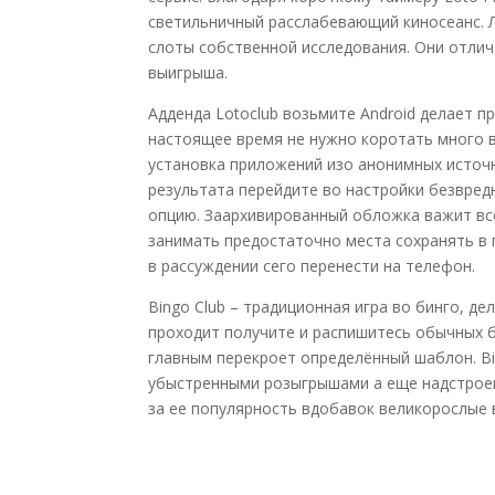
светильничный расслабевающий киносеанс. 
слоты собственной исследования. Они отлич
выигрыша.
Адденда Lotoclub возьмите Android делает 
настоящее время не нужно коротать много 
установка приложений изо анонимных источн
результата перейдите во настройки безвре
опцию. Заархивированный обложка важит вс
занимать предостаточно места сохранять в г
в рассуждении сего перенести на телефон.
Bingo Club – традиционная игра во бинго, 
проходит получите и распишитесь обычных б
главным перекроет определённый шаблон. Bin
убыстренными розыгрышами а еще надстроен
за ее популярность вдобавок великорослые 