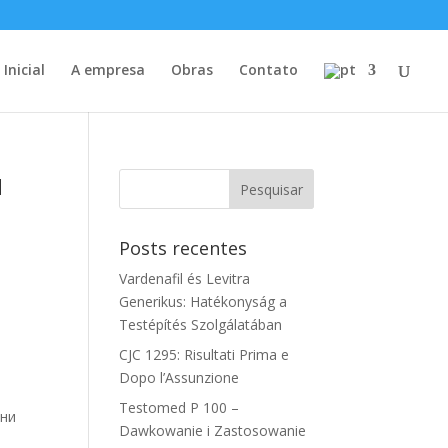
Inicial
A empresa
Obras
Contato
м
Posts recentes
Vardenafil és Levitra
Generikus: Hatékonyság a
Testépítés Szolgálatában
о
CJC 1295: Risultati Prima e
Dopo l’Assunzione
Testomed P 100 –
 ни
Dawkowanie i Zastosowanie