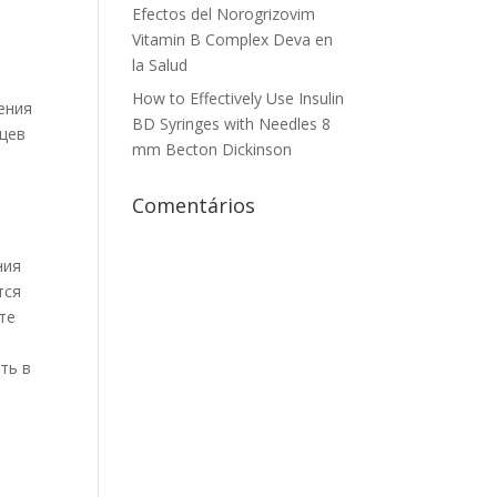
Efectos del Norogrizovim
Vitamin B Complex Deva en
la Salud
How to Effectively Use Insulin
ения
BD Syringes with Needles 8
нцев
mm Becton Dickinson
Comentários
ния
тся
те
ть в