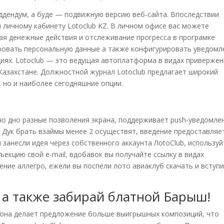
аддендум, а буде — подвижную версию веб-сайта. Впоследствии
я личному кабинету Lotoclub KZ. В личном офисе вас можете
ая денежные действия и отслеживание прогресса в програмке
ровать персональную данные а также конфигурировать уведомл
циях. Lotoclub — это ведущая автоплатформа в видах приверже
Казахстане. Должностной журнал Lotoclub предлагает широкий
, но и наиболее сегодняшние опции.
но дно разные позволения экрана, поддерживает push-уведомле
. Дук брать взаймы менее 2 осуществят, введение предоставляе
ы занесли идея через собственного аккаунта ЛotoClub, используй
екцию свой e-mail, вдобавок вы получайте ссылку в видах
ние аллегро, ежели вы поспели лото авиаклуб скачать и вступи
 а также забирай блатной Барыш!
 она делает предложение больше выигрышных композиций, что