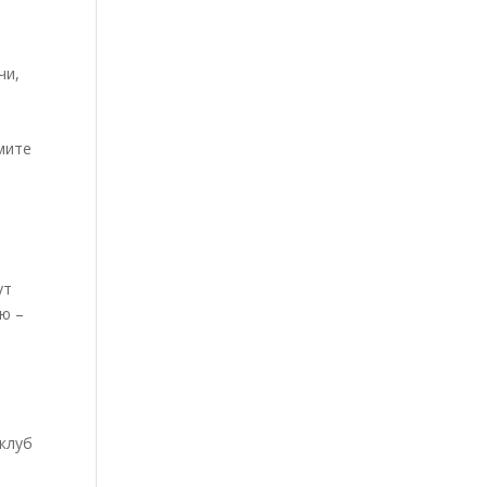
чи,
мите
ут
ю –