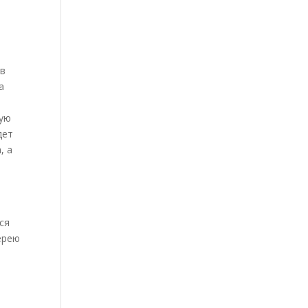
 в
а
щую
дет
, а
ся
ерею