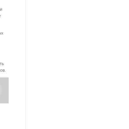
ли
е
ых
ть
ов.