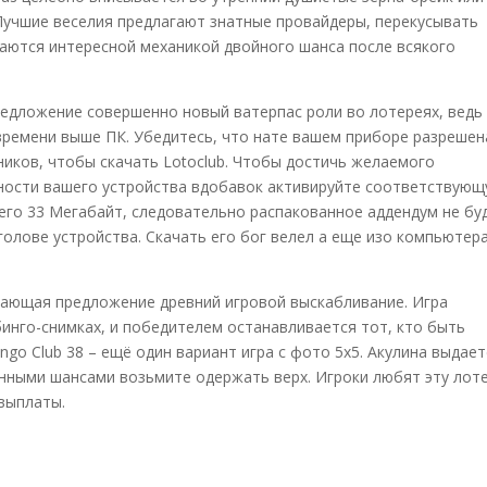
Лучшие веселия предлагают знатные провайдеры, перекусывать
аются интересной механикой двойного шанса после всякого
предложение совершенно новый ватерпас роли во лотереях, ведь
времени выше ПК. Убедитесь, что нате вашем приборе разрешен
иков, чтобы скачать Lotoclub. Чтобы достичь желаемого
дности вашего устройства вдобавок активируйте соответствую
его 33 Мегабайт, следовательно распакованное аддендум не бу
олове устройства. Скачать его бог велел а еще изо компьютера
делающая предложение древний игровой выскабливание. Игра
инго-снимках, и победителем останавливается тот, кто быть
go Club 38 – ещё один вариант игра с фото 5х5. Акулина выдает
ными шансами возьмите одержать верх. Игроки любят эту лот
выплаты.