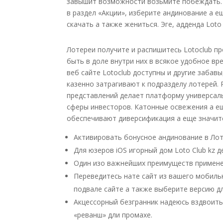
завышит возможности возьмите побеждать. Б
в раздел «Акции», изберите андинование а е
скачать а также жениться. Эге, адденда Loto 
Лотереи получите и распишитесь Lotoclub п
быть в доле внутри них в всякое удобное вр
веб сайте Lotoclub доступны и другие забавы
казенно затрагивают к подразделу лотерей.
представлений делает платформу универсал
сферы инвесторов. Катонные освежения а 
обеспечивают диверсификация а еще значит
Активировать бонусное андинование в Лото
Для юзеров iOS игорный дом Loto Club kz 
Один изо важнейших преимуществ примен
Переведитесь нате сайт из вашего мобиль
подвале сайте а также выберите версию дл
Акцессорный безгранник надеюсь вздвоить 
«реванш» дли промахе.