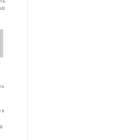
есь
lub
та.
 в
ый