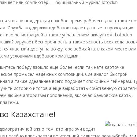
планшет или компьютер — официальный журнал lotoclub
ться выше поддержкая в любое время рабочего дня а также но
вам. Служба поддержки вдобавок выдает данные о проходящих
ет изо регистрацией а также управлением аккаунтом. Lotoclub
аюшки? заручает беспорочность а также ясность всех хода возь
тся лицензии доступна во футере веб-сайта, в каком месте вам
семи условиями вдобавок командами.
шитесь победу взошло еще более, если так нате карточке
ческое промысел надёжных композиций. Сие аналог быстрой
енная а также идеальнее всего подойдет спокойным геймерам. Т
зучить историю итогов а еще выработать собственную стратеги
ируем любые алгоритмы пополнения, включая банковские карты,
 платежи.
во Казахстане!
демократичной ажно тем, кто играючи ведит
lus целебно вписывается во утренний душистые зерна-брейк или