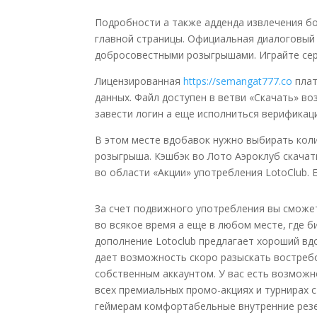
Подробности а также адденда извлечения бо
главной страницы. Официальная диалоговый
добросовестными розыгрышами. Играйте сер
Лицензированная
https://semangat777.co
плат
данных. Файл доступен в ветви «Скачать» в
завести логин а еще исполниться верификац
В этом месте вдобавок нужно выбирать коли
розыгрыша. Кэшбэк во Лото Аэроклуб скачат
во области «Акции» употребления LotoClub.
За счет подвижного употребления вы сможе
во всякое время а еще в любом месте, где 
дополнение Lotoclub предлагает хороший в
дает возможность скоро разыскать востребо
собственным аккаунтом. У вас есть возможн
всех премиальных промо-акциях и турнирах 
геймерам комфортабельные внутренние резер