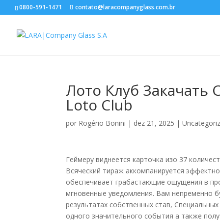
0800-591-1471
contato@laracompanyglass.com.br
Лото Клуб Закачать
Loto Club
por
Rogério Bonini
|
dez 21, 2025
|
Uncategori
Геймеру виднеется карточка изо 37 количес
Всяческий тираж аккомпанируется эффектно
обеспечивает грабастающие ощущения в про
мгновенные уведомления. Вам непременно б
результатах собственных став, Специальных
одного значительного события а также пол