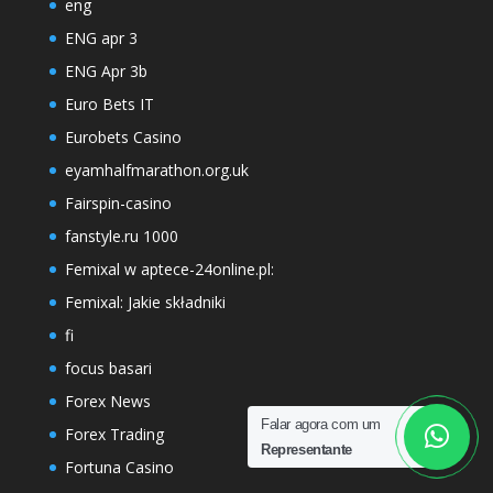
eng
ENG apr 3
ENG Apr 3b
Euro Bets IT
Eurobets Casino
eyamhalfmarathon.org.uk
Fairspin-casino
fanstyle.ru 1000
Femixal w aptece-24online.pl:
Femixal: Jakie składniki
fi
focus basari
Forex News
Falar agora com um
Forex Trading
Representante
Fortuna Casino