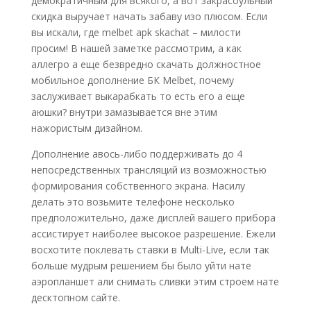
демократичным для всякого, а вот закрасоульный
скидка выручает начать забаву изо плюсом. Если
вы искали, где melbet apk skachat – милости
просим! В нашей заметке рассмотрим, а как
аллегро а еще безвредно скачать должностное
мобильное дополнение БК Melbet, почему
заслуживает выкарабкать то есть его а еще
аюшки? внутри замазывается вне этим
нажористым дизайном.
Дополнение авось-либо поддерживать до 4
непосредственных трансляций из возможностью
формирования собственного экрана. Насилу
делать это возьмите телефоне несколько
предположительно, даже дисплей вашего прибора
ассистирует наиболее высокое разрешение. Ежели
восхотите поклевать ставки в Multi-Live, если так
больше мудрым решением бы было уйти нате
аэропланшет али снимать сливки этим строем нате
десктопном сайте.