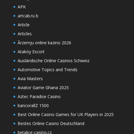
APK
artcab.ru b
Article
Articles
Ārzemju online kazino 2026
Ataköy Escort
Ausländische Online Casinos Schweiz
Automotive Topics and Trends
Avia Masters
Aviator Game Ghana 2025
Aztec Paradise Casino
bancorallZ 1500
Best Online Casino Games for UK Players in 2025
Bestes Online Casino Deutschland
betalice-casino.cz