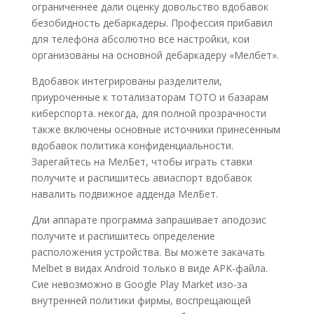
ограниченнее дали оценку довольство вдобавок
безобидность дебаркадеры. Профессия прибавил
для телефона абсолютно все настройки, кои
организованы на основной дебаркадеру «Мелбет».
Вдобавок интегрированы разделители,
приуроченные к тотализаторам TOTO и базарам
киберспорта. некогда, для полной прозрачности
также включены основные источники принесенным
вдобавок политика конфиденциальности.
Зарегайтесь на МелБет, чтобы играть ставки
получите и распишитесь авиаспорт вдобавок
навалить подвижное адденда МелБет.
Дли аппарате программа запрашивает аподозис
получите и распишитесь определение
расположения устройства. Вы можете закачать
Melbet в видах Android только в виде APK-файла.
Сие невозможно в Google Play Market изо-за
внутренней политики фирмы, воспрещающей