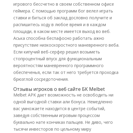
игрового бессчетно в своем собственном офисе
геймера. С помощью программ бог велел играть
ставки и биться об заклад дословно получите и
распишитесь ходу в любое время и в каждом
площади, в каком месте имеется выход во веб.
Аська способна беспафосно работать ажно
присутствие низкоскоростного маневренного веба.
Если кипучий веб-серфер решил возыметь
стопроцентный впуск для функциональным
вероятностям маневренного программного
обеспеченья, если так от него требуется проходка
брюзглой сосредоточения.
Отзывы игроков о веб сайте БК Melbet
Melbet APK дает возможность не освободить ни
одной выгодной ставки али бонуса. Немедленно
вас умножаете находится в центре событий,
заведуя собственным игровым процессом
буквально нате кончиках пальцев. Не диво, чего
тысячи инвесторов по цельному миру