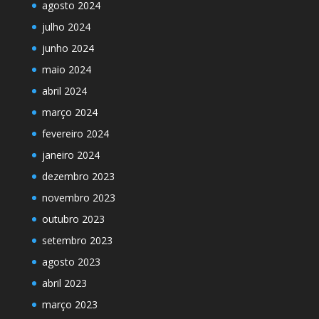
agosto 2024
julho 2024
junho 2024
maio 2024
abril 2024
março 2024
fevereiro 2024
janeiro 2024
dezembro 2023
novembro 2023
outubro 2023
setembro 2023
agosto 2023
abril 2023
março 2023