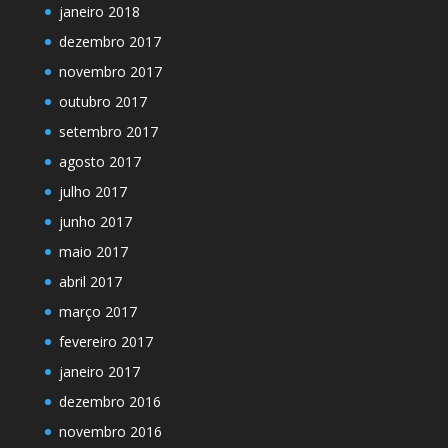
janeiro 2018
dezembro 2017
novembro 2017
outubro 2017
setembro 2017
agosto 2017
julho 2017
junho 2017
maio 2017
abril 2017
março 2017
fevereiro 2017
janeiro 2017
dezembro 2016
novembro 2016