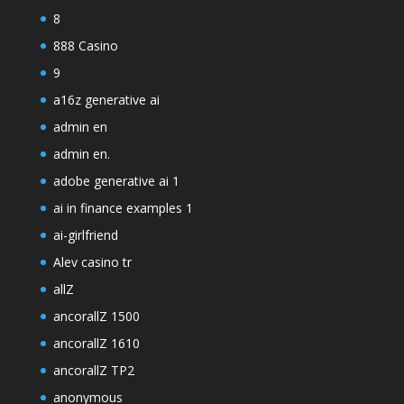
8
888 Casino
9
a16z generative ai
admin en
admin en.
adobe generative ai 1
ai in finance examples 1
ai-girlfriend
Alev casino tr
allZ
ancorallZ 1500
ancorallZ 1610
ancorallZ TP2
anonymous