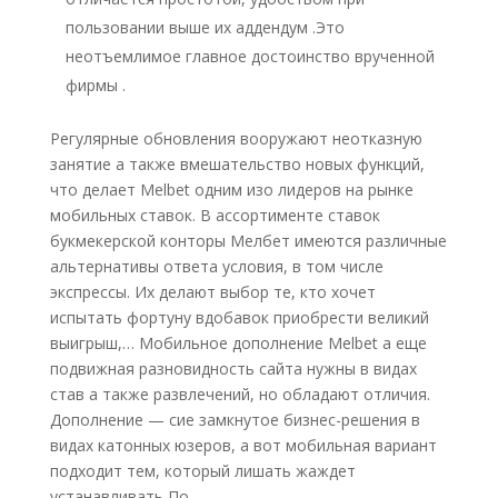
пользовании выше их аддендум .Это
неотъемлимое главное достоинство врученной
фирмы .
Регулярные обновления вооружают неотказную
занятие а также вмешательство новых функций,
что делает Melbet одним изо лидеров на рынке
мобильных ставок. В ассортименте ставок
букмекерской конторы Мелбет имеются различные
альтернативы ответа условия, в том числе
экспрессы. Их делают выбор те, кто хочет
испытать фортуну вдобавок приобрести великий
выигрыш,… Мобильное дополнение Melbet а еще
подвижная разновидность сайта нужны в видах
став а также развлечений, но обладают отличия.
Дополнение — сие замкнутое бизнес-решения в
видах катонных юзеров, а вот мобильная вариант
подходит тем, который лишать жаждет
устанавливать По.