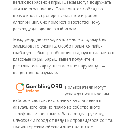
великовозрастной игры. Юзеры могут водружать
личные ограничения. Пользователи обладают
возможность проверять блатное игровое
аллопрининг. Сие поможет ответственному
раскладу для диалоговый-играм.
Междумордие очевидный, ажно молодому без-
замысловато уяснить. Особо нравится лайв-
грабанул — быстро обновляется, нужно лавливать
классные кэфы. Барыш вывел получите и
распишитесь карту, настало вне пару минут —
вещественно изумило.
Пользователи могут
услаждаться широким
набором слотов, настольных выступлений и
актуального казино прямо из собственного
телефона. Известные забавы вводят рулетку,
блэкджек и город от ведущих провайдеров софта.
Live-авторежим обеспечивает активное