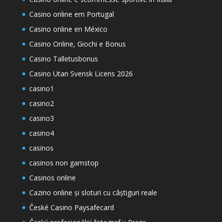
Casino online em Portugal
Casino online en México
Casino Online, Giochi e Bonus
Casino Talletusbonus
Casino Utan Svensk Licens 2026
casino1
casino2
casino3
casino4
casinos
casinos non gamstop
Casinos online
Cazino online și sloturi cu câștiguri reale
České Casino Paysafecard