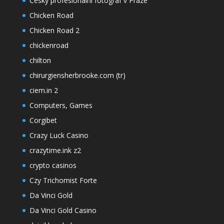
Český profesionální fotograf v Praze
Chicken Road
Chicken Road 2
chickenroad
chilton
chirurgiensherbrooke.com (tr)
ciem.in 2
Computers, Games
Corgibet
Crazy Luck Casino
crazytime.ink z2
crypto casinos
Czy Trichomist Forte
Da Vinci Gold
Da Vinci Gold Casino