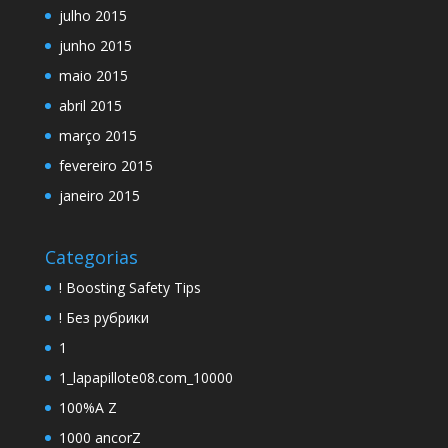
julho 2015
junho 2015
maio 2015
abril 2015
março 2015
fevereiro 2015
janeiro 2015
Categorias
! Boosting Safety Tips
! Без рубрики
1
1_lapapillote08.com_10000
100%A Z
1000 ancorZ