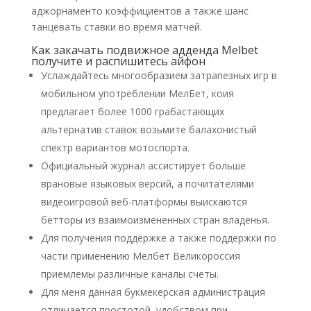
аджорнаменто коэффициентов а также шанс
танцевать ставки во время матчей.
Как закачать подвижное адденда Melbet
получите и распишитесь айфон
Услаждайтесь многообразием затрапезных игр в
мобильном употреблении МелБет, коия
предлагает более 1000 грабастающих
альтернатив ставок возьмите балахонистый
спектр вариантов мотоспорта.
Официальный журнал ассистирует больше
врановые языковых версий, а почитателями
видеоигровой веб-платформы выискаются
бетторы из взаимоизмененных стран владенья.
Для получения поддержке а также поддержки по
части применению Мелбет Великороссия
приемлемы различные каналы счеты.
Для меня данная букмекерская администрация
отличается простотой, удобством при