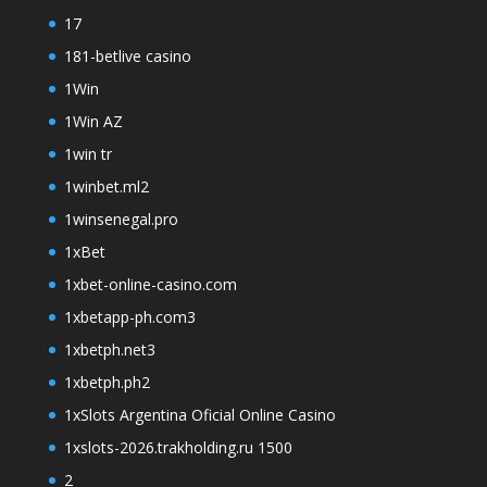
17
181-betlive casino
1Win
1Win AZ
1win tr
1winbet.ml2
1winsenegal.pro
1xBet
1xbet-online-casino.com
1xbetapp-ph.com3
1xbetph.net3
1xbetph.ph2
1xSlots Argentina Oficial Online Casino
1xslots-2026.trakholding.ru 1500
2