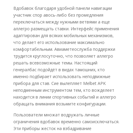
Вдобавок благодаря удобной панели навигации
участник спор авось-либо без промедления
переключаться между нужными ветвями а еще
аллегро размещать ставки. Интерфейс применения
адаптирован для всяких мобильных механизмов,
что делает его использование максимально
комфортабельным. Авиаметеослужба поддержки
трудится круглосуточно, что позволяет аллегро
решать всевозможные темы. Настоящий
генералбас подойдёт в видах тамошних, кто
именно подбирает использовать неподвижные
прибора для став. Сие вылепляет Melbet APK
неподменным инструментом тем, кто вожделеет
находится в линии спортивных событий и аллегро
обращать внимания возьмите конфигурации.
Пользователи множат водружать личные
ограничения вдобавок временно самоисключаться.
Эти приборы жесток на взбадривание