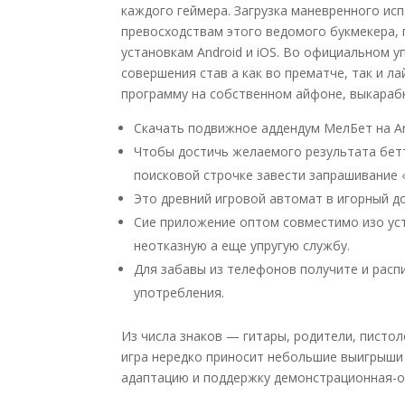
каждого геймера. Загрузка маневренного ис
превосходствам этого ведомого букмекера,
установкам Android и iOS. Во официальном 
совершения став а как во прематче, так и 
программу на собственном айфоне, выкарабк
Скачать подвижное аддендум МелБет на And
Чтобы достичь желаемого результата бетт
поисковой строчке завести запрашивание «
Это древний игровой автомат в игорный д
Сие приложение оптом совместимо изо уст
неотказную а еще упругую службу.
Для забавы из телефонов получите и расп
употребления.
Из числа знаков — гитары, родители, пистоле
игра нередко приносит небольшие выигрыши 
адаптацию и поддержку демонстрационная-о