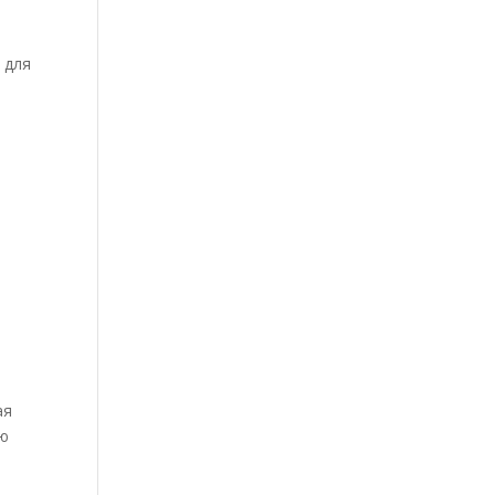
 для
ая
ую