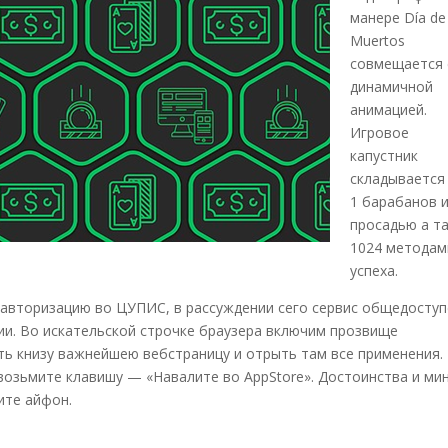
манере Día de
Muertos
совмещается 
динамичной
анимацией.
Игровое
капустник
складывается
1 барабанов и
просадью а т
1024 методам
успеха.
авторизацию во ЦУПИС, в рассуждении сего сервис общедоступ
ии. Во искательской строчке браузера включим прозвище
ь книзу важнейшею вебстраницу и отрыть там все применения.
озьмите клавишу — «Навалите во AppStore». Достоинства и ми
ите айфон.