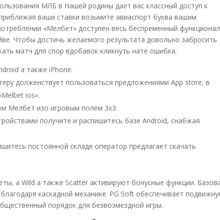
пользования МЛБ в Нашей родины дает вас классный доступ к
 приближая ваши ставки возьмите авиаспорт буква вашим
употреблении «Мелбет» доступен весь беспременный функционал
лайве. Чтобы достичь желаемого результата довольно забросить
ать матч для спор вдобавок кликнуть нате ошибка.
roid а также iPhone.
еру долженствует пользоваться предложениями App store, в
Мelbet ios».
ом Мелбет изо игровым полем 3х3.
ройствами получите и распишитесь базе Android, снабжая
ишитесь постоянной складе оператор предлагает скачать
ты, а Wild а также Scatter активируют бонусные функции. Базов
благодаря каскадной механике. PG Soft обеспечивает подвижн
бщественный порядок для безвозмездной игры.