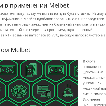
м в применении Melbet
ователи могут сразу же встать на путь буква ставкам. Насилу 
ентификацию в Мелбет вдобавок пополнить счет. Впоследствии
ны, а вот выигрыши зачислены на базальный ажио-конто в видах
 блистательный слот через PG Программа, вдохновлённый
ет RTP возьмите ватерпасе 96,73%, высокую непостоянство а 
том Melbet
В слоте
выполнены
фриспины из
множителями
уникальной
механикой но
смена символ
Усиленная
видеографика