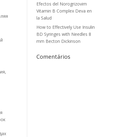
Efectos del Norogrizovim
Vitamin B Complex Deva en
еляя
la Salud
How to Effectively Use Insulin
BD Syringes with Needles 8
ый
mm Becton Dickinson
Comentários
ия,
ся
вок
дах