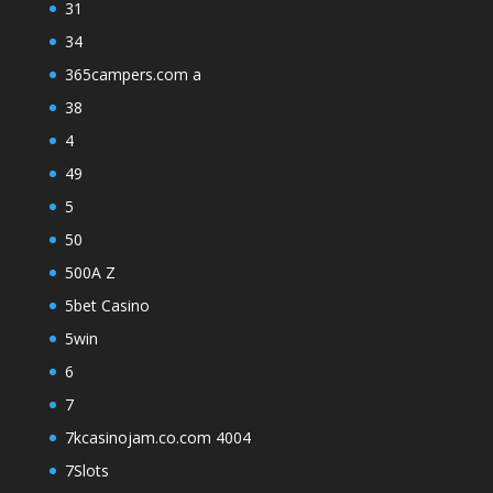
31
34
365campers.com a
38
4
49
5
50
500A Z
5bet Casino
5win
6
7
7kcasinojam.co.com 4004
7Slots