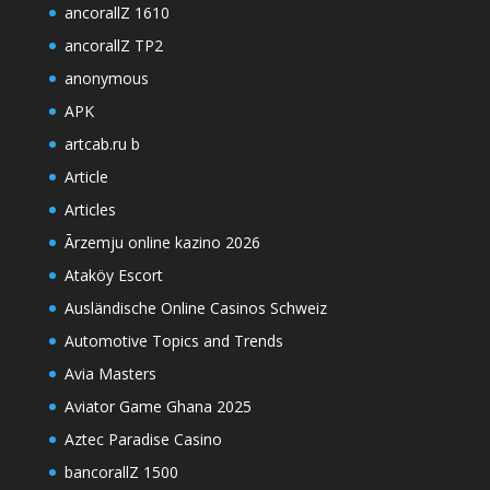
ancorallZ 1610
ancorallZ TP2
anonymous
APK
artcab.ru b
Article
Articles
Ārzemju online kazino 2026
Ataköy Escort
Ausländische Online Casinos Schweiz
Automotive Topics and Trends
Avia Masters
Aviator Game Ghana 2025
Aztec Paradise Casino
bancorallZ 1500