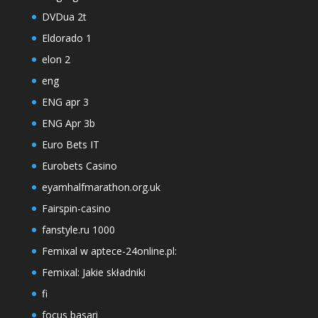
DVDua 2t
Eldorado 1
elon 2
eng
ENG apr 3
ENG Apr 3b
Euro Bets IT
Eurobets Casino
eyamhalfmarathon.org.uk
Fairspin-casino
fanstyle.ru 1000
Femixal w aptece-24online.pl:
Femixal: Jakie składniki
fi
focus basari