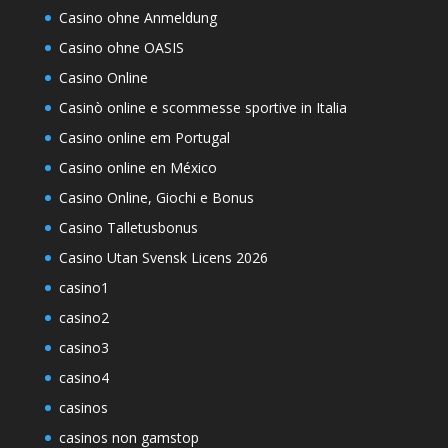
Casino ohne Anmeldung
Casino ohne OASIS
Casino Online
Casinò online e scommesse sportive in Italia
Casino online em Portugal
Casino online en México
Casino Online, Giochi e Bonus
Casino Talletusbonus
Casino Utan Svensk Licens 2026
casino1
casino2
casino3
casino4
casinos
casinos non gamstop