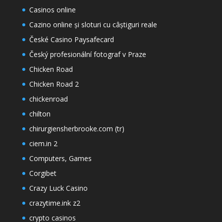
Casinos online
Cazino online și sloturi cu câștiguri reale
České Casino Paysafecard
Český profesionální fotograf v Praze
Chicken Road
Chicken Road 2
chickenroad
chilton
chirurgiensherbrooke.com (tr)
ciem.in 2
Computers, Games
Corgibet
Crazy Luck Casino
crazytime.ink z2
crypto casinos