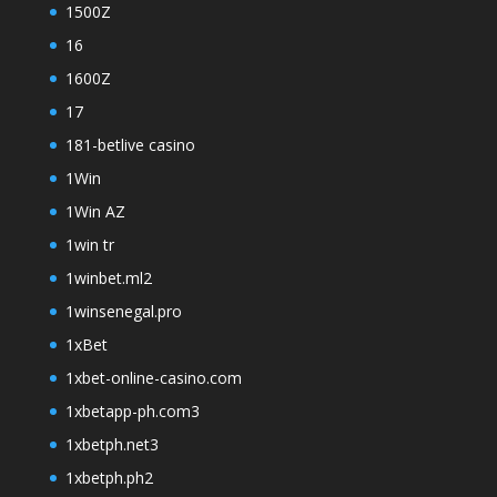
1500Z
16
1600Z
17
181-betlive casino
1Win
1Win AZ
1win tr
1winbet.ml2
1winsenegal.pro
1xBet
1xbet-online-casino.com
1xbetapp-ph.com3
1xbetph.net3
1xbetph.ph2