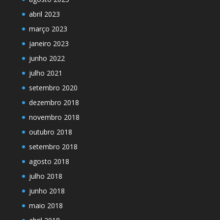
abril 2023
março 2023
janeiro 2023
junho 2022
julho 2021
setembro 2020
dezembro 2018
novembro 2018
outubro 2018
setembro 2018
agosto 2018
julho 2018
junho 2018
maio 2018