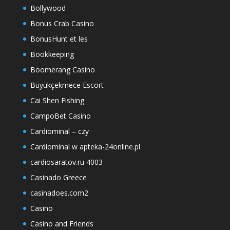
Bollywood
Bonus Crab Casino
BonusHunt et les
Bookkeeping
Boomerang Casino
Büyükçekmece Escort
Cai Shen Fishing
CampoBet Casino
Cardiominal – czy
Cardiominal w apteka-24online.pl
cardiosaratov.ru 4003
Casinado Greece
casinadoes.com2
Casino
Casino and Friends