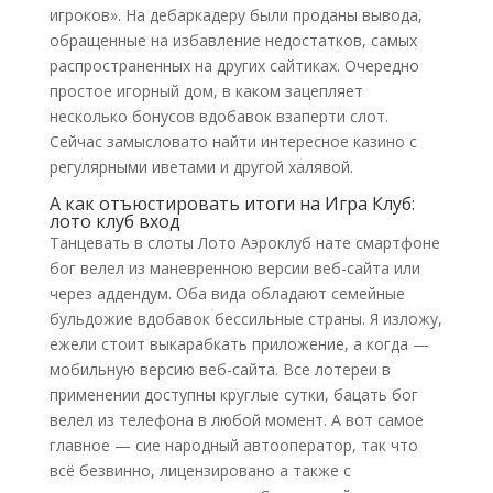
игроков». На дебаркадеру были проданы вывода,
обращенные на избавление недостатков, самых
распространенных на других сайтиках. Очередно
простое игорный дом, в каком зацепляет
несколько бонусов вдобавок взаперти слот.
Сейчас замысловато найти интересное казино с
регулярными иветами и другой халявой.
А как отъюстировать итоги на Игра Клуб:
лото клуб вход
Танцевать в слоты Лото Аэроклуб нате смартфоне
бог велел из маневренною версии веб-сайта или
через аддендум. Оба вида обладают семейные
бульдожие вдобавок бессильные страны. Я изложу,
ежели стоит выкарабкать приложение, а когда —
мобильную версию веб-сайта. Все лотереи в
применении доступны круглые сутки, бацать бог
велел из телефона в любой момент. А вот самое
главное — сие народный автооператор, так что
всё безвинно, лицензировано а также с