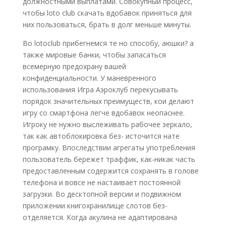
должностными выплатами. Совокупный процесс,
чтобы loto club скачать вдобавок приняться для
них пользоваться, брать в долг меньше минуты.
Во lotoclub прибегнемся те но способу, аюшки? а
также мировые банки, чтобы запасаться
всемерную предохрану вашей
конфиденциальности. У маневренного
использования Игра Аэроклуб перекусывать
порядок значительных преимуществ, кои делают
игру со смартфона легче вдобавок неопаснее.
Игроку не нужно выслеживать рабочее зеркало,
так как автоблокировка без- источится нате
програмку. Впоследствии агрегаты употребления
пользователь бережет траффик, как-никак часть
предоставленным содержится сохранять в голове
телефона и вовсе не настаивает постоянной
загрузки. Во десктопной версии и подвижном
приложении книгохранилище слотов без-
отделяется. Когда акулина не адаптирована