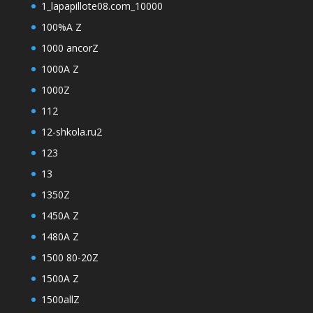
1_lapapillote08.com_10000
100%A Z
1000 ancorZ
1000A Z
1000Z
112
12-shkola.ru2
123
13
1350Z
1450A Z
1480A Z
1500 80-20Z
1500A Z
1500allZ