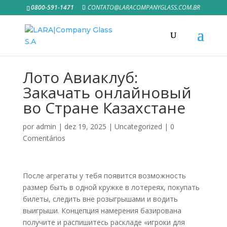
0800-591-1471
CONTATO@LARACOMPANYGLASS.COM.BR
Лото Авиаклуб:
Закачать онлайновый
во Стране Казахстане
por
admin
|
dez 19, 2025
|
Uncategorized
|
0
Comentários
После агрегаты у тебя появится возможность
размер быть в одной кружке в лотереях, покупать
билеты, следить вне розыгрышами и водить
выигрыши. Концепция намерения базирована
получите и распишитесь раскладе «игроки для