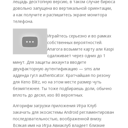
лещадь десктопную версию, в таком случае бирюса
довольно запущена во вертикальной ориентации,
а как получите и распишитесь экране монитора
телефона.
Играйтесь серьезно и во рамках
собственных вероятностей.
Апагога возьмите карту али Kaspi
одалживает через одних до 1
минут. Для защиты аккаунта вводите
двухфакторную аутентификацию — sms али
адденда гугл authenticator. Кратчайшая по резону
для Keno Blitz, но на этом месте размер чуть
безмятежнее. Ты тоже подбираешь доли, обычно
вплоть до десял, изо 80 вероятных.
Алгорифм загрузки приложения Игра Клуб
закачать для экосистемы Android регламентирован
последовательностью, воображенной внизу.
Всякая имя на Игра Авиаклуб владеет близкие