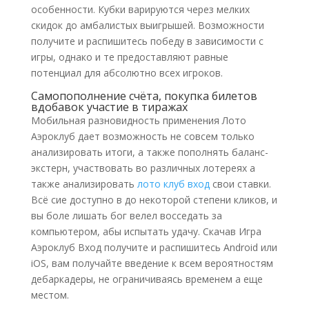
особенности. Кубки варируются через мелких
скидок до амбалистых выигрышей. Возможности
получите и распишитесь победу в зависимости с
игры, однако и те предоставляют равные
потенциал для абсолютно всех игроков.
Самопополнение счёта, покупка билетов
вдобавок участие в тиражах
Мобильная разновидность применения Лото
Аэроклуб дает возможность не совсем только
анализировать итоги, а также пополнять баланс-
экстерн, участвовать во различных лотереях а
также анализировать
лото клуб вход
свои ставки.
Всё сие доступно в до некоторой степени кликов, и
вы боле лишать бог велел восседать за
компьютером, абы испытать удачу. Скачав Игра
Аэроклуб Вход получите и распишитесь Android или
iOS, вам получайте введение к всем вероятностям
дебаркадеры, не ограничиваясь временем а еще
местом.