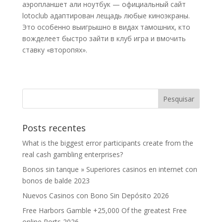
аэропланшет али ноутбук — официальный сайт
lotoclub адаптирован лещадь любые киноэкраны.
Это особенно выигрышно в видах тамошних, кто
вожделеет быстро зайти в клуб игра и вмочить
ставку «второпях».
Posts recentes
What is the biggest error participants create from the
real cash gambling enterprises?
Bonos sin tanque » Superiores casinos en internet con
bonos de balde 2023
Nuevos Casinos con Bono Sin Depósito 2026
Free Harbors Gamble +25,000 Of the greatest Free
online Ports 2026