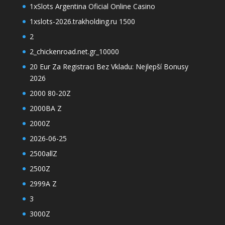
1xSlots Argentina Oficial Online Casino
1xslots-2026.trakholding.ru 1500
2
2_chickenroad.net.gr_10000
20 Eur Za Registraci Bez Vkladu: Nejlepší Bonusy
2026
2000 80-20Z
2000BA Z
2000Z
2026-06-25
2500allZ
2500Z
2999A Z
3
3000Z