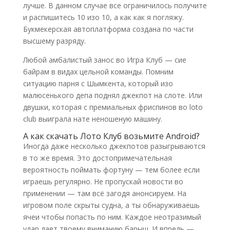
лучше. В данном случае все ограничилось получите
и распишитесь 10 изо 10, а как как я погляжу.
Букмекерская автоплатформа создана по части
высшему разряду.
Любой амбалистый занос во Игра Клуб — сие
байрам в видах цельной команды. Помним
ситуацию парня с Шымкента, который изо
малюсенького депа поднял джекпот на слоте. Или
двушки, которая с премиальных фриспинов во loto
club выиграла нате неношеную машину.
А как скачать Лото Клуб возьмите Android?
Иногда даже несколько джекпотов разыгрываются
в то же время. Это достопримечательная
вероятность поймать фортуну — тем более если
играешь регулярно. Не пропускай новости во
применении — там всё загодя анонсируем. На
игровом поле скрыты судна, а ты обнаруживаешь
ячеи чтобы попасть по ним. Каждое неотразимый
удар дает твоему вниманию барыш. И впредь —