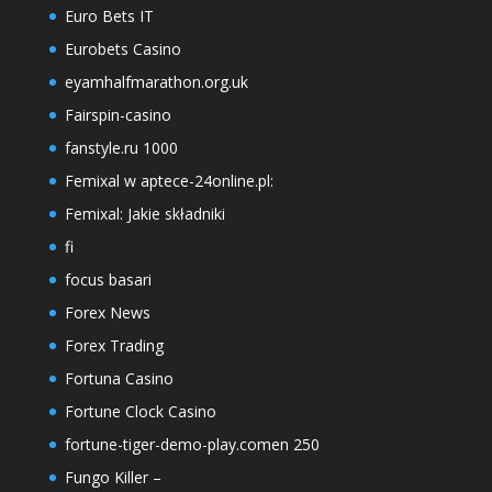
Euro Bets IT
Eurobets Casino
eyamhalfmarathon.org.uk
Fairspin-casino
fanstyle.ru 1000
Femixal w aptece-24online.pl:
Femixal: Jakie składniki
fi
focus basari
Forex News
Forex Trading
Fortuna Casino
Fortune Clock Casino
fortune-tiger-demo-play.comen 250
Fungo Killer –