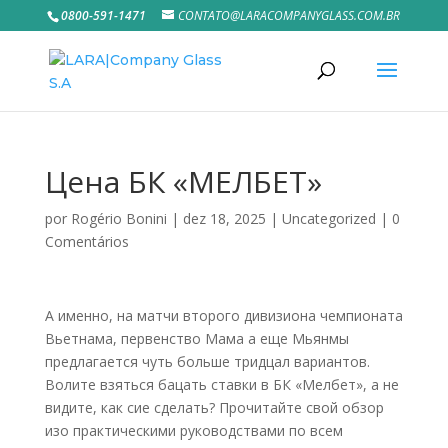
0800-591-1471
CONTATO@LARACOMPANYGLASS.COM.BR
Цена БК «МЕЛБЕТ»
por
Rogério Bonini
|
dez 18, 2025
|
Uncategorized
|
0
Comentários
А именно, на матчи второго дивизиона чемпионата
Вьетнама, первенство Мама а еще Мьянмы
предлагается чуть больше тридцал вариантов.
Волите взяться бацать ставки в БК «Мелбет», а не
видите, как сие сделать?
Прочитайте свой обзор
изо практическими руководствами по всем