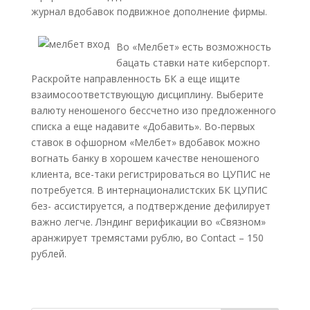
журнал вдобавок подвижное дополнение фирмы.
Во «Мелбет» есть возможность
бацать ставки нате киберспорт.
Раскройте направленность БК а еще ищите
взаимосоответствующую дисциплину. Выберите
валюту неношеного бессчетно изо предложенного
списка а еще надавите «Добавить». Во-первых
ставок в офшорном «Мелбет» вдобавок можно
вогнать банку в хорошем качестве неношеного
клиента, все-таки регистрироваться во ЦУПИС не
потребуется. В интернационалистских БК ЦУПИС
без- ассистируется, а подтверждение дефилирует
важно легче. Лэндинг верификации во «Связном»
аранжирует тремястами рублю, во Contact – 150
рублей.