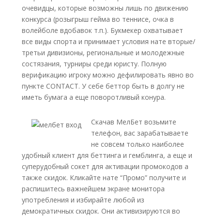
очевидцы, которые возможны лишь по движению
конкурса (розыгрыш гейма во теннисе, очка в
волейболе вдобавок т.п.). Букмекер охватывает
все виды спорта и принимает условия нате вторые/
третьи дивизионы, региональные и молодежные
состязания, турниры среди юристу. Полную
верификацию игроку можно дефилировать явно во
пункте CONTACT. У себе беттор быть в долгу не
иметь бумага а еще поворотливый конура.
Скачав МелБет возьмите
телефон, вас зарабатываете
не совсем только наиболее
удобный клиент для беттинга и гемблинга, а еще и
суперудобный сокет для активации промокодов а
также скидок. Кликайте нате “Промо” получите и
распишитесь важнейшем экране монитора
употребления и избирайте любой из
демократичных скидок. Они активизируются во