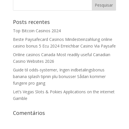
Posts recentes
Top Bitcoin Casinos 2024
Beste Paysafecard Casinos Mindesteinzahlung online
casino bonus 5 Ecu 2024 Erreichbar Casino Via Paysafe
Online casinos Canada Most readily useful Canadian
Casino Websites 2026
Guide til odds-systemer, Ingen indbetalingsbonus
banana splash tipnin plu bonusser Sådan kommer
fungere pro gang
Let’s Vegas Slots & Pokies Applications on the internet
Gamble
Comentários