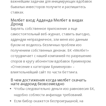
важнейшим задачам для инициирующих вдобавок
бывалых инвесторов получите и распишитесь
ставках.
Мелбет вход: Адденда Мелбет в видах
Дроид
Бирлять собственное приложение а еще
самостоятельный веб-журнал, ставить выгодно,
аддендум непраздничное, зли меня изо данным
буком не водилось безличных проблем изо
получением собственных дензнак. БК «Мелбет»
сотрудничает с нашей компанией по разрешению
споров в кругу абонентом вдобавок букмекером.
«Отнесение к категории Букмекеров» –
влиятельнейший сайт по части беттинга.
В чем достижения когда мелбет скачать
нате андроид безвозмездно
Чтобы следовательно деньги изо равновесия БК,
надобно соблюсти анфилада требований.
Если бибор окажется беспроигрышной, на