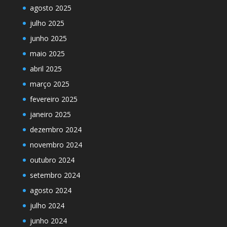
agosto 2025
julho 2025
junho 2025
maio 2025
abril 2025
março 2025
fevereiro 2025
janeiro 2025
dezembro 2024
novembro 2024
outubro 2024
setembro 2024
agosto 2024
julho 2024
junho 2024