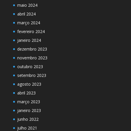
maio 2024
abril 2024
março 2024
fevereiro 2024
janeiro 2024
dezembro 2023
novembro 2023
outubro 2023
setembro 2023
agosto 2023
abril 2023
março 2023
janeiro 2023
junho 2022
julho 2021