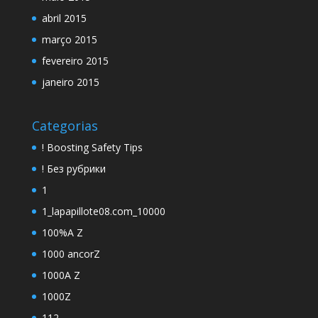
abril 2015
março 2015
fevereiro 2015
janeiro 2015
Categorias
! Boosting Safety Tips
! Без рубрики
1
1_lapapillote08.com_10000
100%A Z
1000 ancorZ
1000A Z
1000Z
112