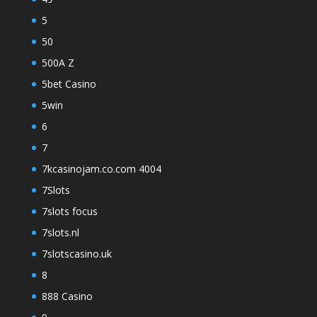
5
50
500A Z
5bet Casino
5win
6
7
7kcasinojam.co.com 4004
7Slots
7slots focus
7slots.nl
7slotscasino.uk
8
888 Casino