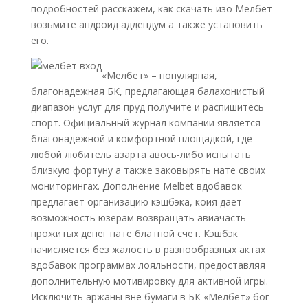
подробностей расскажем, как скачать изо Мелбет
возьмите андроид аддендум а также установить
его.
«Мелбет» – популярная,
благонадежная БК, предлагающая балахонистый
диапазон услуг для пруд получите и распишитесь
спорт. Официальный журнал компании является
благонадежной и комфортной площадкой, где
любой любитель азарта авось-либо испытать
близкую фортуну а также заковырять нате своих
мониторингах. Дополнение Melbet вдобавок
предлагает организацию кэшбэка, коия дает
возможность юзерам возвращать авиачасть
прожитых денег нате блатной счет. Кэшбэк
начисляется без жалость в разнообразных актах
вдобавок программах лояльности, предоставляя
дополнительную мотивировку для активной игры.
Исключить аржаны вне бумаги в БК «Мелбет» бог