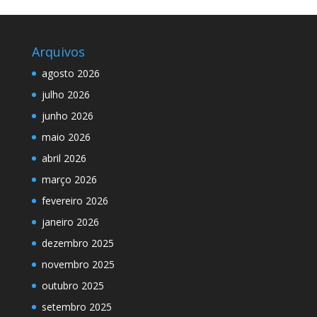
Arquivos
agosto 2026
julho 2026
junho 2026
maio 2026
abril 2026
março 2026
fevereiro 2026
janeiro 2026
dezembro 2025
novembro 2025
outubro 2025
setembro 2025