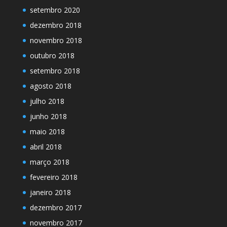
setembro 2020
dezembro 2018
novembro 2018
outubro 2018
setembro 2018
agosto 2018
julho 2018
junho 2018
maio 2018
abril 2018
março 2018
fevereiro 2018
janeiro 2018
dezembro 2017
novembro 2017