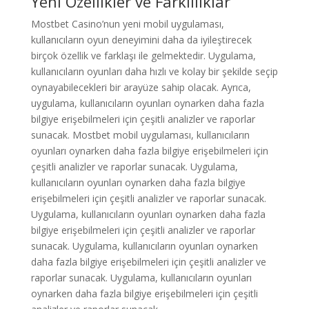
Yeni Özellikler ve Farklılıklar
Mostbet Casino’nun yeni mobil uygulaması,
kullanıcıların oyun deneyimini daha da iyileştirecek
birçok özellik ve farklaşı ile gelmektedir. Uygulama,
kullanıcıların oyunları daha hızlı ve kolay bir şekilde seçip
oynayabilecekleri bir arayüze sahip olacak. Ayrıca,
uygulama, kullanıcıların oyunları oynarken daha fazla
bilgiye erişebilmeleri için çeşitli analizler ve raporlar
sunacak. Mostbet mobil uygulaması, kullanıcıların
oyunları oynarken daha fazla bilgiye erişebilmeleri için
çeşitli analizler ve raporlar sunacak. Uygulama,
kullanıcıların oyunları oynarken daha fazla bilgiye
erişebilmeleri için çeşitli analizler ve raporlar sunacak.
Uygulama, kullanıcıların oyunları oynarken daha fazla
bilgiye erişebilmeleri için çeşitli analizler ve raporlar
sunacak. Uygulama, kullanıcıların oyunları oynarken
daha fazla bilgiye erişebilmeleri için çeşitli analizler ve
raporlar sunacak. Uygulama, kullanıcıların oyunları
oynarken daha fazla bilgiye erişebilmeleri için çeşitli