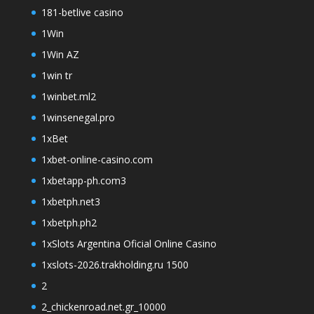
181-betlive casino
1Win
1Win AZ
1win tr
1winbet.ml2
1winsenegal.pro
1xBet
1xbet-online-casino.com
1xbetapp-ph.com3
1xbetph.net3
1xbetph.ph2
1xSlots Argentina Oficial Online Casino
1xslots-2026.trakholding.ru 1500
2
2_chickenroad.net.gr_10000