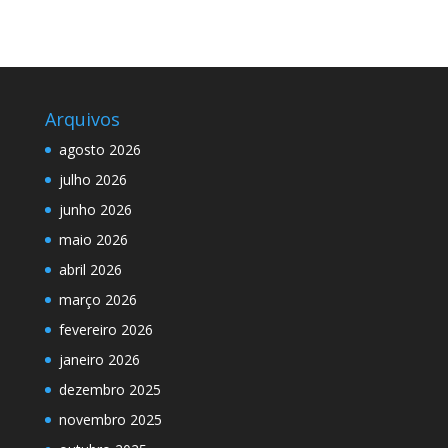
Arquivos
agosto 2026
julho 2026
junho 2026
maio 2026
abril 2026
março 2026
fevereiro 2026
janeiro 2026
dezembro 2025
novembro 2025