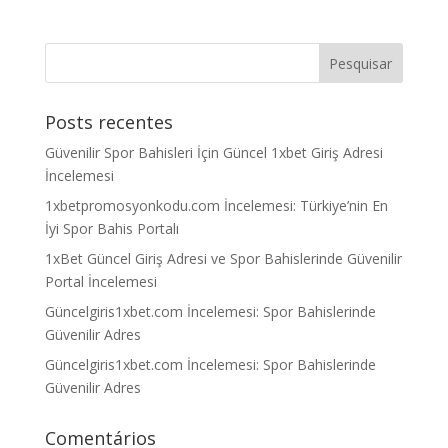
Posts recentes
Güvenilir Spor Bahisleri İçin Güncel 1xbet Giriş Adresi
İncelemesi
1xbetpromosyonkodu.com İncelemesi: Türkiye’nin En
İyi Spor Bahis Portalı
1xBet Güncel Giriş Adresi ve Spor Bahislerinde Güvenilir
Portal İncelemesi
Güncelgiris1xbet.com İncelemesi: Spor Bahislerinde
Güvenilir Adres
Güncelgiris1xbet.com İncelemesi: Spor Bahislerinde
Güvenilir Adres
Comentários