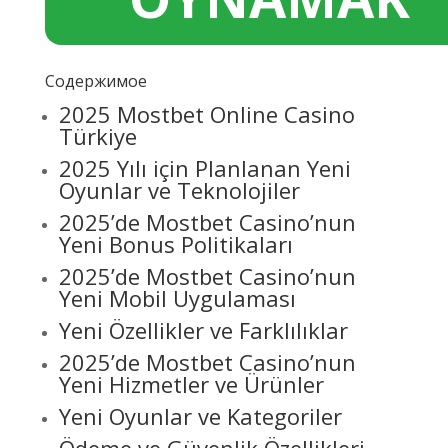
Содержимое
2025 Mostbet Online Casino
Türkiye
2025 Yılı için Planlanan Yeni
Oyunlar ve Teknolojiler
2025’de Mostbet Casino’nun
Yeni Bonus Politikaları
2025’de Mostbet Casino’nun
Yeni Mobil Uygulaması
Yeni Özellikler ve Farklılıklar
2025’de Mostbet Casino’nun
Yeni Hizmetler ve Ürünler
Yeni Oyunlar ve Kategoriler