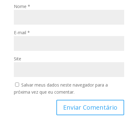
Nome
*
E-mail
*
Site
Salvar meus dados neste navegador para a
próxima vez que eu comentar.