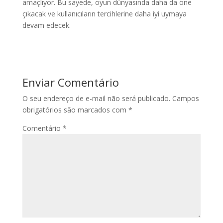
amaçlıyor. Bu sayede, oyun dünyasında daha da öne
çıkacak ve kullanıcıların tercihlerine daha iyi uymaya
devam edecek.
Enviar Comentário
O seu endereço de e-mail não será publicado.
Campos
obrigatórios são marcados com
*
Comentário
*