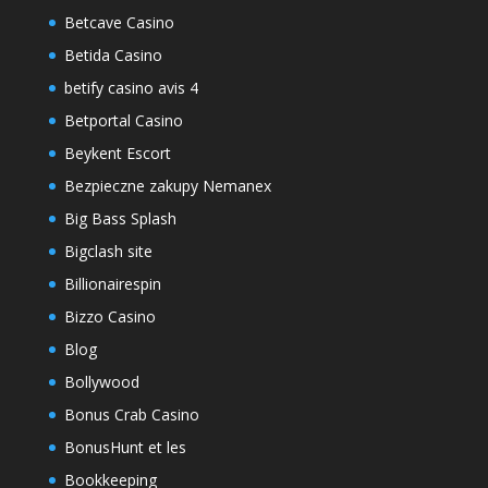
Betcave Casino
Betida Casino
betify casino avis 4
Betportal Casino
Beykent Escort
Bezpieczne zakupy Nemanex
Big Bass Splash
Bigclash site
Billionairespin
Bizzo Casino
Blog
Bollywood
Bonus Crab Casino
BonusHunt et les
Bookkeeping