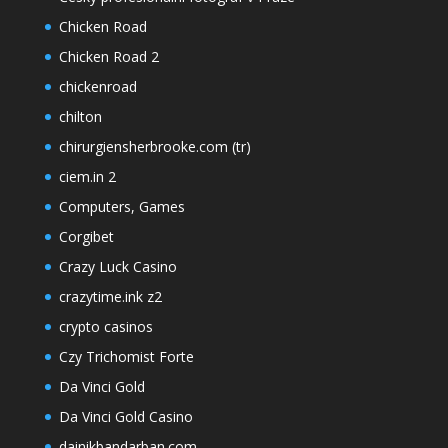
Chicken Road
Chicken Road 2
chickenroad
chilton
chirurgiensherbrooke.com (tr)
ciem.in 2
Computers, Games
Corgibet
Crazy Luck Casino
crazytime.ink z2
crypto casinos
Czy Trichomist Forte
Da Vinci Gold
Da Vinci Gold Casino
dainikbandarban.com