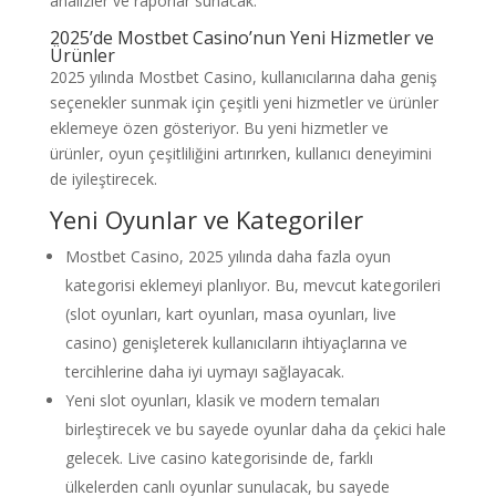
analizler ve raporlar sunacak.
2025’de Mostbet Casino’nun Yeni Hizmetler ve
Ürünler
2025 yılında Mostbet Casino, kullanıcılarına daha geniş
seçenekler sunmak için çeşitli yeni hizmetler ve ürünler
eklemeye özen gösteriyor. Bu yeni hizmetler ve
ürünler, oyun çeşitliliğini artırırken, kullanıcı deneyimini
de iyileştirecek.
Yeni Oyunlar ve Kategoriler
Mostbet Casino, 2025 yılında daha fazla oyun
kategorisi eklemeyi planlıyor. Bu, mevcut kategorileri
(slot oyunları, kart oyunları, masa oyunları, live
casino) genişleterek kullanıcıların ihtiyaçlarına ve
tercihlerine daha iyi uymayı sağlayacak.
Yeni slot oyunları, klasik ve modern temaları
birleştirecek ve bu sayede oyunlar daha da çekici hale
gelecek. Live casino kategorisinde de, farklı
ülkelerden canlı oyunlar sunulacak, bu sayede