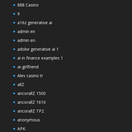
888 Casino
9
a16z generative ai
admin en
admin en.
adobe generative ai 1
ai in finance examples 1
ai-girlfriend
Alev casino tr
allZ
ancorallZ 1500
ancorallZ 1610
ancorallZ TP2
anonymous
APK