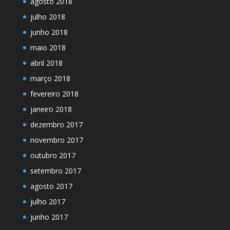
agosto 2018
julho 2018
junho 2018
maio 2018
abril 2018
março 2018
fevereiro 2018
janeiro 2018
dezembro 2017
novembro 2017
outubro 2017
setembro 2017
agosto 2017
julho 2017
junho 2017