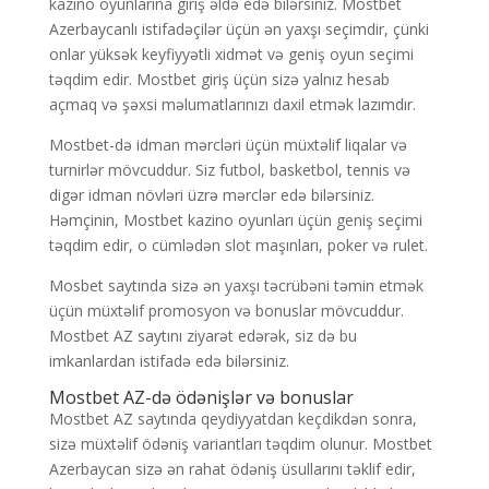
kazino oyunlarına giriş əldə edə bilərsiniz. Mostbet
Azerbaycanlı istifadəçilər üçün ən yaxşı seçimdir, çünki
onlar yüksək keyfiyyətli xidmət və geniş oyun seçimi
təqdim edir. Mostbet giriş üçün sizə yalnız hesab
açmaq və şəxsi məlumatlarınızı daxil etmək lazımdır.
Mostbet-də idman mərcləri üçün müxtəlif liqalar və
turnirlər mövcuddur. Siz futbol, basketbol, tennis və
digər idman növləri üzrə mərclər edə bilərsiniz.
Həmçinin, Mostbet kazino oyunları üçün geniş seçimi
təqdim edir, o cümlədən slot maşınları, poker və rulet.
Mosbet saytında sizə ən yaxşı təcrübəni təmin etmək
üçün müxtəlif promosyon və bonuslar mövcuddur.
Mostbet AZ saytını ziyarət edərək, siz də bu
imkanlardan istifadə edə bilərsiniz.
Mostbet AZ-də ödənişlər və bonuslar
Mostbet AZ saytında qeydiyyatdan keçdikdən sonra,
sizə müxtəlif ödəniş variantları təqdim olunur. Mostbet
Azerbaycan sizə ən rahat ödəniş üsullarını təklif edir,