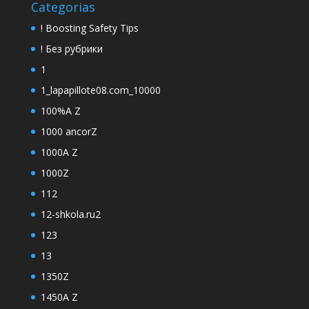
Categorias
! Boosting Safety Tips
! Без рубрики
1
1_lapapillote08.com_10000
100%A Z
1000 ancorZ
1000A Z
1000Z
112
12-shkola.ru2
123
13
1350Z
1450A Z