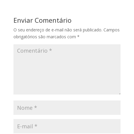
Enviar Comentário
O seu endereço de e-mail não será publicado.
Campos
obrigatórios são marcados com
*