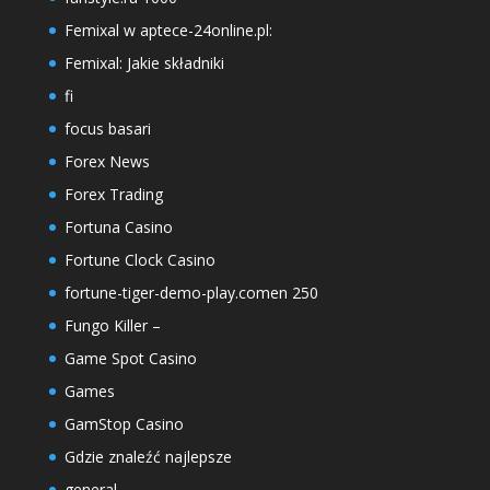
Femixal w aptece-24online.pl:
Femixal: Jakie składniki
fi
focus basari
Forex News
Forex Trading
Fortuna Casino
Fortune Clock Casino
fortune-tiger-demo-play.comen 250
Fungo Killer –
Game Spot Casino
Games
GamStop Casino
Gdzie znaleźć najlepsze
general