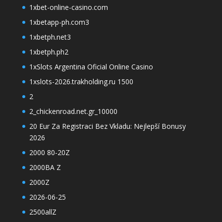
1xbet-online-casino.com
1xbetapp-ph.com3
1xbetph.net3
1xbetph.ph2
1xSlots Argentina Oficial Online Casino
1xslots-2026.trakholding.ru 1500
2
2_chickenroad.net.gr_10000
20 Eur Za Registraci Bez Vkladu: Nejlepší Bonusy
2026
2000 80-20Z
2000BA Z
2000Z
2026-06-25
2500allZ