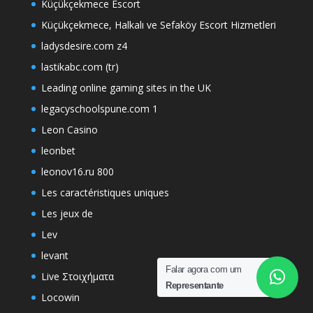
Küçükçekmece Escort
Küçükçekmece, Halkalı ve Sefaköy Escort Hizmetleri
ladysdesire.com z4
lastikabc.com (tr)
Leading online gaming sites in the UK
legacyschoolspune.com 1
Leon Casino
leonbet
leonov16.ru 800
Les caractéristiques uniques
Les jeux de
Lev
levant
Falar agora com um
Live Στοιχήματα
Representante
Locowin