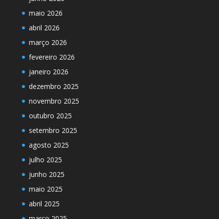
maio 2026
abril 2026
março 2026
fevereiro 2026
janeiro 2026
dezembro 2025
novembro 2025
outubro 2025
setembro 2025
agosto 2025
julho 2025
junho 2025
maio 2025
abril 2025
março 2025