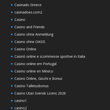
Casinado Greece
casinadoes.com2
Casino
Casino and Friends
Casino ohne Anmeldung
Casino ohne OASIS
Casino Online
Casinò online e scommesse sportive in Italia
Casino online em Portugal
Casino online en México
Casino Online, Giochi e Bonus
Casino Talletusbonus
Casino Utan Svensk Licens 2026
casino1
casino2