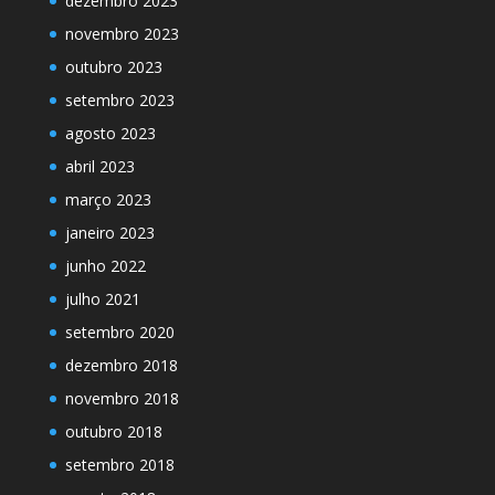
dezembro 2023
novembro 2023
outubro 2023
setembro 2023
agosto 2023
abril 2023
março 2023
janeiro 2023
junho 2022
julho 2021
setembro 2020
dezembro 2018
novembro 2018
outubro 2018
setembro 2018