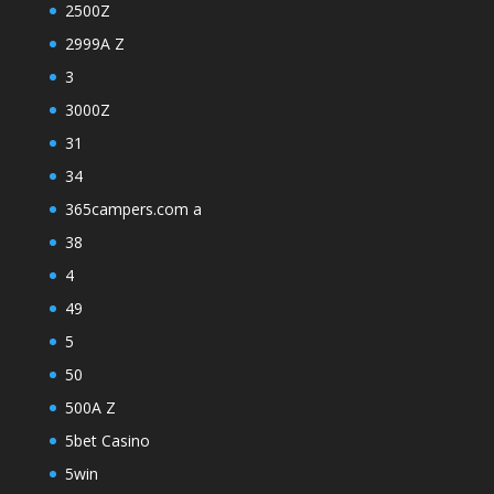
2500Z
2999A Z
3
3000Z
31
34
365campers.com a
38
4
49
5
50
500A Z
5bet Casino
5win