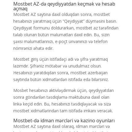
Mostbet AZ-də qeydiyyatdan keçmək və hesab
açmaq
Mostbet AZ saytına daxil olduqdan sonra, mostbet
hesabınızı yaratmaq üçün “Qeydiyyat” düyməsini basın.
Qeydiyyat formunu doldurarkən, mostbet az tərəfindən
tələb olunan bütün məlumatları daxil edin. Bu, sizin
şəxsi məlumatlarınızı, e-poçt ünvanınızı və telefon
nömrənizi əhatə edir.
Mostbet giriş üçün istifadəçi adı və şifrə yaratmaq
lazımdır. Şifrəniz mötəbər və unudulmaz olsun.
Hesabınızı yaratdıqdan sonra, mostbet azerbaijan
saytında bütün xidmətlərdən istifadə edə bilərsiniz.
Mosbet hesabınızı aktivləşdirmək üçün, qeydiyyatdan
sonra göndərilən təsdiqləmə məktubuna daxil olan
linkə keçid edin. Bu, hesabınızı təsdiqləyəcək və sizə
mostbet xidmətlərindən tam istifadə imkanı verəcək.
Mostbet-də idman mərcləri və kazino oyunları
Mostbet AZ saytına daxil olaraq, idman mərcləri və