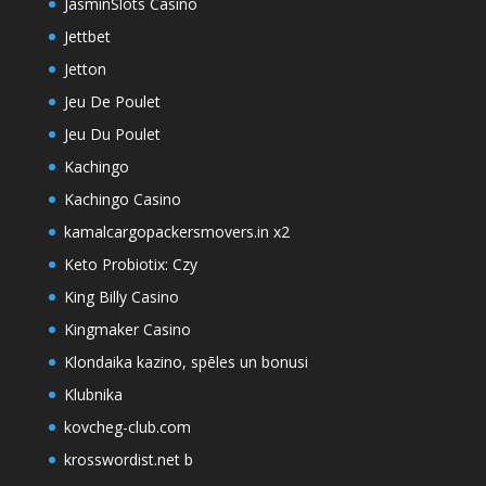
JasminSlots Casino
Jettbet
Jetton
Jeu De Poulet
Jeu Du Poulet
Kachingo
Kachingo Casino
kamalcargopackersmovers.in x2
Keto Probiotix: Czy
King Billy Casino
Kingmaker Casino
Klondaika kazino, spēles un bonusi
Klubnika
kovcheg-club.com
krosswordist.net b