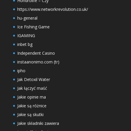
Hondrolife – Czy
https://www.networkrevolution.co.uk/
hu-general
Ice Fishing Game
IGAMING
inbet bg
Independent Casino
instaanonimo.com (tr)
ipho
Jak Detoxil Water
Jak łączyć maść
Jakie opinie ma
Jakie są różnice
Jakie są skutki
Jakie składniki zawiera