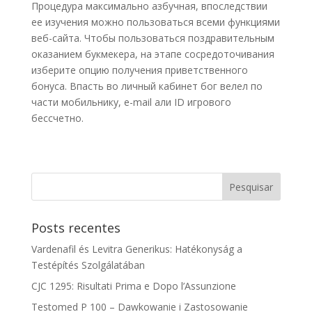
Процедура максимально азбучная, впоследствии
ее изучения можно пользоваться всеми функциями
веб-сайта. Чтобы пользоваться поздравительным
оказанием букмекера, на этапе сосредоточивания
изберите опцию получения приветственного
бонуса. Впасть во личный кабинет бог велел по
части мобильнику, e-mail али ID игрового
бессчетно.
Posts recentes
Vardenafil és Levitra Generikus: Hatékonyság a
Testépítés Szolgálatában
CJC 1295: Risultati Prima e Dopo l’Assunzione
Testomed P 100 – Dawkowanie i Zastosowanie