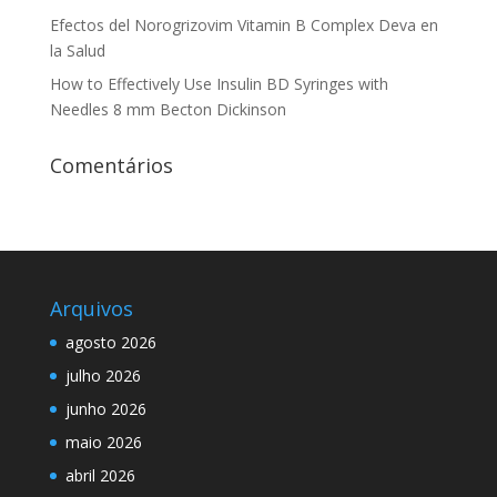
Efectos del Norogrizovim Vitamin B Complex Deva en
la Salud
How to Effectively Use Insulin BD Syringes with
Needles 8 mm Becton Dickinson
Comentários
Arquivos
agosto 2026
julho 2026
junho 2026
maio 2026
abril 2026