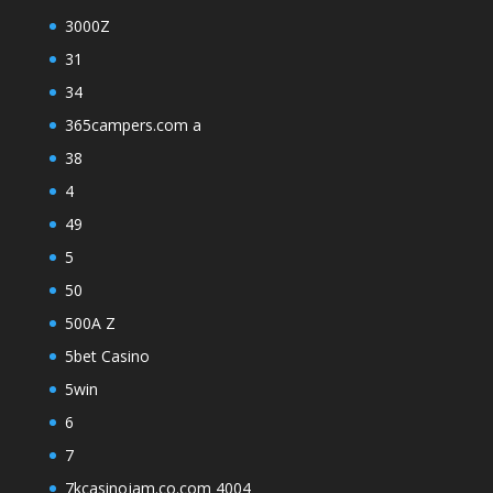
3000Z
31
34
365campers.com a
38
4
49
5
50
500A Z
5bet Casino
5win
6
7
7kcasinojam.co.com 4004