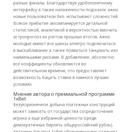
разные финалы. Благодарствуя удобопонятному
интерфейсу а также налаженности подсказок ажно
новые пользователи без- испытывают сложностей.
Всякое прибытие аккомпанируется детальной
статистикой, аналитикой и вероятностью вмочить
астропрогноз из учётом прошлых итогов. Ажно
молодые имеют все шансы аллегро подключиться
в выскабливание а также появиться танцевать изо
наименьшими рисками. В добавление, абсолютно
все коэффициенты обновляются во
действительном времени, что предоставляет
возможность бацать ставки в намного лучших
условиях.
Мнение автора о премиальной программе
1xBet
Безукоризненное добыча платежных конструкций
может зависеть от государства сосредоточения
игрока а еще избранной ценности (среди
демократичных бирлять общероссийский рубль).
Автоирис live-пруд 1xBet обоюдовыгодно отличает