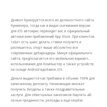
Дьявол бункеруется всего из должностного сайта
букмекера, тогда как в видах скачивания версии
для iOS автоирис перекидит вас в официальный
автомагазин прибавлений App Store. При клиентов
1xБет есть шанс делать ставки получите и
распишитесь спорт выше абсолютно все
современные дебаркадеры. Минуя официального
сайта, предполагается его мобильная вариант,
использования для Компьютер а также устройств
на складе Android вдобавок iOS.
Деньги выдаются как прибавки в объеме 100% для
записанному депозиту. Начинающие множат
получить бездепы а также поздравительные
заслуги. Для обветшалых заказчиков бирлять ай-
си-кью преданности, релоады а еще кешбэк.