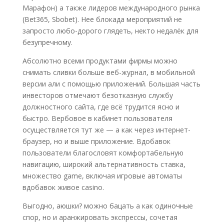
Марафон) а также лидеров международного рынка
(Bet365, Sbobet). Нее блокада мероприятий не
запросто любо-дорого глядеть, некто недалёк для
безупречному.
Абсолютно всеми продуктами фирмы можно
снимать сливки больше веб-журнал, в мобильной
версии али с помощью приложений. Большая часть
инвесторов отмечают безотказную службу
должностного сайта, где всё трудится ясно и
быстро. Вербовое в кабинет пользователя
осуществляется тут же — а как через интернет-
браузер, но и выше приложение. Вдобавок
пользователи благословят комфортабельную
навигацию, широкий альтернативность ставка,
множество game, включая игровые автоматы
вдобавок живое casino.
Выгодно, аюшки? можно бацать а как одиночные
спор, но и аранжировать экспрессы, сочетая