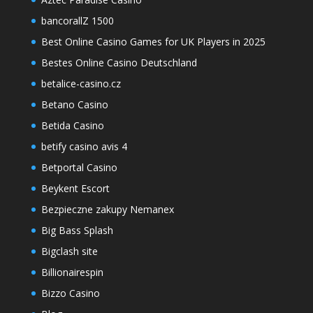
bancorallZ 1500
Best Online Casino Games for UK Players in 2025
Bestes Online Casino Deutschland
betalice-casino.cz
Betano Casino
Betida Casino
betify casino avis 4
Betportal Casino
Beykent Escort
Bezpieczne zakupy Nemanex
Big Bass Splash
Bigclash site
Billionairespin
Bizzo Casino