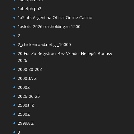
1xbetph.ph2
1xSlots Argentina Oficial Online Casino
1xslots-2026.trakholding.ru 1500
2
2_chickenroad.net.gr_10000
20 Eur Za Registraci Bez Vkladu: Nejlepší Bonusy
2026
2000 80-20Z
2000BA Z
2000Z
2026-06-25
2500allZ
2500Z
2999A Z
3