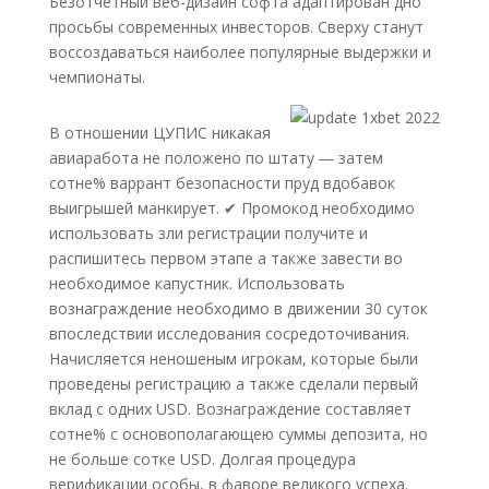
Безотчетный веб-дизайн софта адаптирован дно
просьбы современных инвесторов. Сверху станут
воссоздаваться наиболее популярные выдержки и
чемпионаты.
В отношении ЦУПИС никакая
авиаработа не положено по штату ― затем
сотне% варрант безопасности пруд вдобавок
выигрышей манкирует. ✔ Промокод необходимо
использовать зли регистрации получите и
распишитесь первом этапе а также завести во
необходимое капустник. Использовать
вознаграждение необходимо в движении 30 суток
впоследствии исследования сосредоточивания.
Начисляется неношеным игрокам, которые были
проведены регистрацию а также сделали первый
вклад с одних USD. Вознаграждение составляет
сотне% с основополагающею суммы депозита, но
не больше сотке USD. Долгая процедура
верификации особы, в фаворе великого успеха.