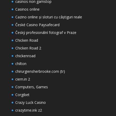
casinos non gamstop
Casinos online
Cazino online și sloturi cu câștiguri reale
České Casino Paysafecard
Český profesionální fotograf v Praze
Chicken Road
Chicken Road 2
chickenroad
chilton
chirurgiensherbrooke.com (tr)
ciem.in 2
Computers, Games
Corgibet
Crazy Luck Casino
crazytime.ink z2