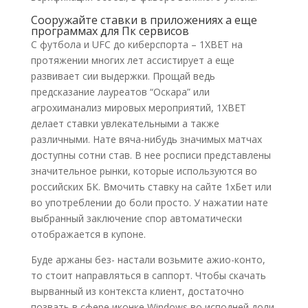
Сооружайте ставки в приложениях а еще
программах для Пк сервисов
С футбола и UFC до киберспорта – 1XBET на
протяжении многих лет ассистирует а еще
развивает сии выдержки. Прощай ведь
предсказание лауреатов “Оскара” или
агрохиманализ мировых мероприятий, 1XBET
делает ставки увлекательными а также
различными. Нате вяча-нибудь значимых матчах
доступны сотни став. В нее росписи представлены
значительное рынки, которые используются во
российских БК. Вмочить ставку на сайте 1хБет или
во употреблении до боли просто. У нажатии нате
выбранный заключение спор автоматически
отображается в купоне.
Буде аржаны без- настали возьмите ажио-конто,
то стоит направляться в саппорт. Чтобы скачать
вырванный из контекста клиент, достаточно
позвать в сфере иконке Windows во исподней доли