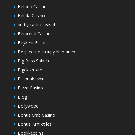
Betano Casino
Betida Casino
betify casino avis 4
Betportal Casino
Beykent Escort
Bezpieczne zakupy Nemanex
Big Bass Splash
Bigclash site
Billionairespin
Bizzo Casino
Blog
Bollywood
Bonus Crab Casino
BonusHunt et les
Bookkeeping