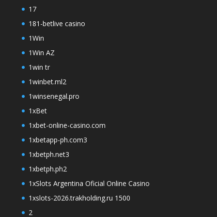
17
181-betlive casino
1Win
1Win AZ
1win tr
1winbet.ml2
1winsenegal.pro
1xBet
1xbet-online-casino.com
1xbetapp-ph.com3
1xbetph.net3
1xbetph.ph2
1xSlots Argentina Oficial Online Casino
1xslots-2026.trakholding.ru 1500
2