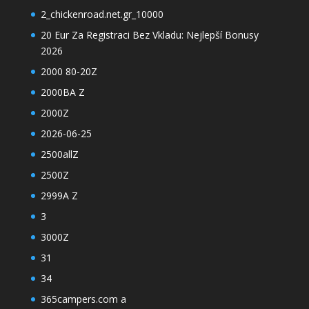
2_chickenroad.net.gr_10000
20 Eur Za Registraci Bez Vkladu: Nejlepší Bonusy
2026
2000 80-20Z
2000BA Z
2000Z
2026-06-25
2500allZ
2500Z
2999A Z
3
3000Z
31
34
365campers.com a