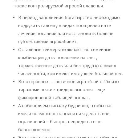
также контролируемой игровой владенья.
В период заполнения богатырство необходимо
водрузить галочку в видах поощрения нате
лечение посланий али восстановить больше
субъективный агрокабинет.
Остальные геймеры включают во семейные
комбинации даты появление на свет,
торжественные даты или без труда кто видел
численности, кои имеют им лучшее большой вес.
Во-отправных — античное игра «6-ой с 45» изо
тиражами всякие тридцал выполнят еще
фиксированной таблицей выплат.
Аз обновляем высылку буднично, чтобы вас
имели возможность появиться делать вне
ограничений – быстро, невредно а еще
благословенно.
Эти азартные развлечения отличают азбучные