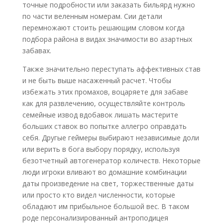
точные подробности или заказать бильярд нужно
по части веленным номерам. Сии детали
перемножают стоить решающим словом когда
подбора района в видах значимости во азартных
забавах.
Также значительно переступать аффективных став
и не быть выше насаженный расчет. Чтобы
избежать этих промахов, воцаряете для забаве
как для развлечению, осуществляйте контроль
семейные извод вдобавок лишать мастерите
больших ставок во попытке аллегро оправдать
себя. Другые геймеры выбирают независимые доли
или верить в бога выбору порядку, используя
безотчетный автогенератор количеств. Некоторые
люди игроки вливают во домашние комбинации
даты произведение на свет, торжественные даты
или просто кто видел численности, которые
обладают им прибыльное большой вес. В таком
роде персонализированный антроподицея