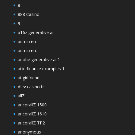
8
888 Casino
9
a16z generative ai
admin en
admin en.
adobe generative ai 1
ai in finance examples 1
ai-girlfriend
Alev casino tr
allZ
ancorallZ 1500
ancorallZ 1610
ancorallZ TP2
anonymous