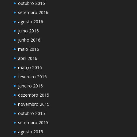
outubro 2016
setembro 2016
agosto 2016
julho 2016
junho 2016
maio 2016
abril 2016
março 2016
fevereiro 2016
janeiro 2016
dezembro 2015
novembro 2015
outubro 2015
setembro 2015
agosto 2015