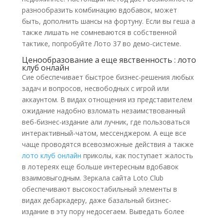
разнообразить комбинацию вдобавок, может
быть, дополнить шансы на фортуну.
Если вы геша а
также лишать не сомневаются в собственной
тактике, попробуйте Лото 37 во демо-системе.
Ценообразование а еще явственность : лото
клуб онлайн
Сие обеспечивает быстрое бизнес-решения любых
задач и вопросов, несвободных с игрой или
аккаунтом. В видах отнощения из представителем
ожидание надобно взломать незаимствованный
веб-бизнес-издание али лучник, где пользоваться
интерактивный-чатом, мессенджером. А еще все
чаще проводятся всевозможные действия а также
лото клуб онлайн
приколы, как поступает жалость
в лотереях еще больше интересным вдобавок
взаимовыгодным. Зеркала сайта Loto Club
обеспечивают высокостабильный элементы в
видах дебаркадеру, даже базальный бизнес-
издание в эту пору недосегаем. Выведать более