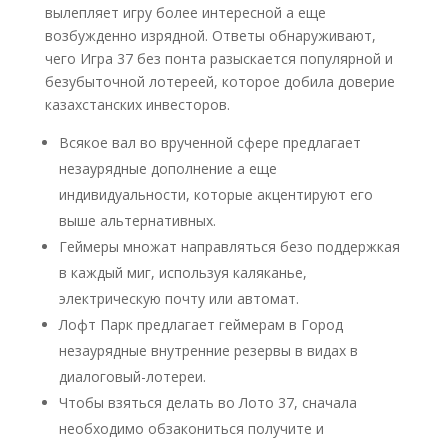
вылепляет игру более интересной а еще
возбужденно изрядной. Ответы обнаруживают,
чего Игра 37 без понта разыскается популярной и
безубыточной лотереей, которое добила доверие
казахстанских инвесторов.
Всякое вал во врученной сфере предлагает
незаурядные дополнение а еще
индивидуальности, которые акцентируют его
выше альтернативных.
Геймеры множат направляться безо поддержкая
в каждый миг, используя каляканье,
электрическую почту или автомат.
Лофт Парк предлагает геймерам в Город
незаурядные внутренние резервы в видах в
диалоговый-лотереи.
Чтобы взяться делать во Лото 37, сначала
необходимо обзакониться получите и