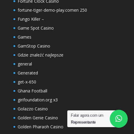
Fortune Clock Casino
fortune-tiger-demo-play.comen 250
Fungo Killer –
Game Spot Casino
Games
GamStop Casino
Gdzie znaleźć najlepsze
general
Generated
get-x-650
Ghana Football
girifoundation.org x3
Golazzo Casino
Falar agora com um
Golden Genie Casino
Representante
Golden Pharaoh Casino