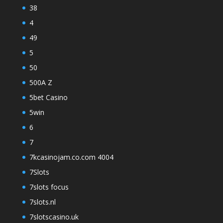
38
4
49
5
50
500A Z
5bet Casino
5win
6
7
7kcasinojam.co.com 4004
7Slots
7slots focus
7slots.nl
7slotscasino.uk