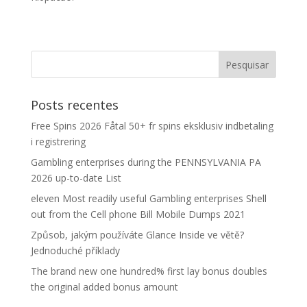
Posts recentes
Free Spins 2026 Fåtal 50+ fr spins eksklusiv indbetaling
i registrering
Gambling enterprises during the PENNSYLVANIA PA
2026 up-to-date List
eleven Most readily useful Gambling enterprises Shell
out from the Cell phone Bill Mobile Dumps 2021
Způsob, jakým používáte Glance Inside ve větě?
Jednoduché příklady
The brand new one hundred% first lay bonus doubles
the original added bonus amount