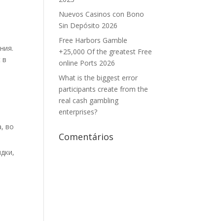
Nuevos Casinos con Bono
Sin Depósito 2026
Free Harbors Gamble
ния.
+25,000 Of the greatest Free
 в
online Ports 2026
What is the biggest error
participants create from the
real cash gambling
enterprises?
, во
Comentários
дки,