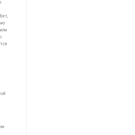
е
бет,
имо
 или
о
ется
ной
ии