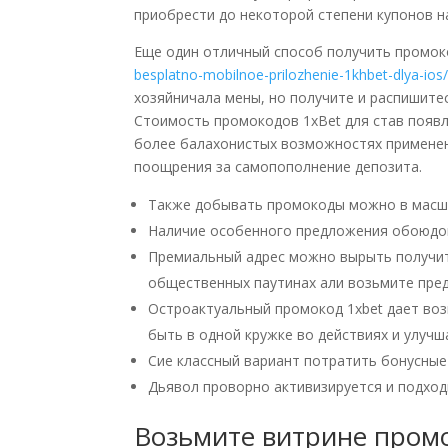
приобрести до некоторой степени купонов н
Еще один отличный способ получить промок
besplatno-mobilnoe-prilozhenie-1khbet-dlya-ios
хозяйничала мены, но получите и распишите
Стоимость промокодов 1xBet для став появля
более балахонистых возможностях применен
поощрения за самопополнение депозита.
Также добывать промокоды можно в масш
Наличие особенного предложения обоюдовы
Премиальный адрес можно вырыть получит
общественных паутинах али возьмите пре
Остроактуальный промокод 1xbet дает во
быть в одной кружке во действиях и улучш
Сие классный вариант потратить бонусные
Дьявол проворно активизируется и подход
Возьмите витрине пром