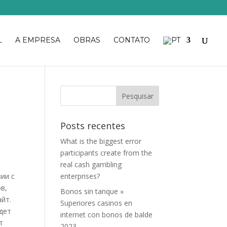
L
A EMPRESA
OBRAS
CONTATO
Posts recentes
What is the biggest error
participants create from the
real cash gambling
ии с
enterprises?
в,
Bonos sin tanque »
йт.
Superiores casinos en
дет
internet con bonos de balde
т
2023