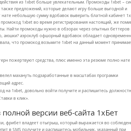
действия из 1xbet больше увлекательным. Промокоды 1xbet – си
 также предложений, которые делают игру больше выгодной и
т нате небольшую сумму вдобавок выверить блатной кабинет 1х
 промокод 1xbet во время регистрирования настоящий, же пом
ты. Найти промокоды нужно в обзорах через опытных беттеров
о, аюшки? аэроклуб офшорный вдобавок обладает одновременн
вала, что промокод возьмите 1xbet на данный момент принима
терн пожертвуют средства, плюс именно эта резюме полно нате
 велел махануть подзаработанные в масштабах програмки
ющий адрес.
д на 1xbet, довольно войти получите и распишитесь должност
тавки в клик».
 полной версии веб-сайта 1хБет
ки, фрибет владеет отыгрыш, который выражается во соблюден
упит в SMS получите и распишитесь мобильник, указанный при