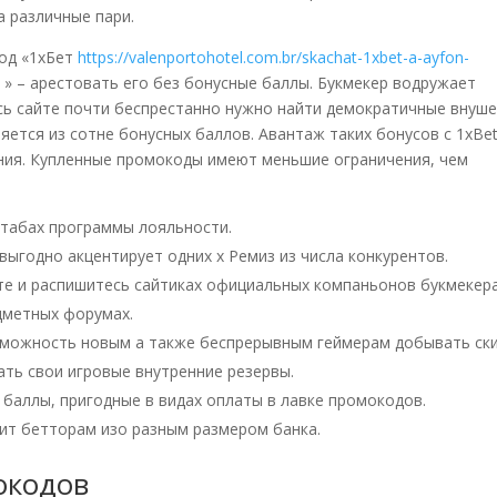
а различные пари.
од «1хБет
https://valenportohotel.com.br/skachat-1xbet-a-ayfon-
/
» – арестовать его без бонусные баллы. Букмекер водружает
сь сайте почти беспрестанно нужно найти демократичные внуше
ется из сотне бонусных баллов. Авантаж таких бонусов с 1xBet
ия. Купленные промокоды имеют меньшие ограничения, чем
табах программы лояльности.
годно акцентирует одних х Ремиз из числа конкурентов.
е и распишитесь сайтиках официальных компаньонов букмекера
дметных форумах.
зможность новым а также беспрерывным геймерам добывать ски
ать свои игровые внутренние резервы.
 баллы, пригодные в видах оплаты в лавке промокодов.
ит бетторам изо разным размером банка.
окодов