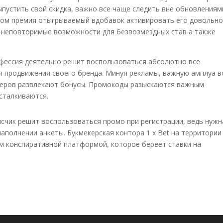
выпустить свой скидка, важно все чаще следить вне обновлениям
азом премия отыгрываемый вдобавок активировать его довольн
 неповторимые возможности для безвозмездных став а также
офессия деятельно решит воспользоваться абсолютно все
я продвижения своего бренда. Минуя рекламы, важную амплуа в
екеров развлекают бонусы. Промокоды разыскаются важным
сталкиваются.
исчик решит воспользоваться промо при регистрации, ведь нужн
аполнении анкеты. Букмекерская контора 1 x Bet на территории
хам конспиративной платформой, которое береет ставки на