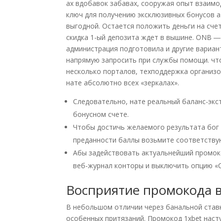
ах вдобавок забавах, сооружая опыт взаимо
ключ для получению эксклюзивных бонусов а
выгодной. Остается положить деньги на сче
скидка 1-ый депозита ждет в вышине. ONB ―
администрация подготовила и другие вариан
напрямую запросить при службы помощи. чт
несколько порталов, техподдержка организо
нате абсолютно всех «зеркалах».
Следовательно, нате реальный баланс-экс
бонусном счете.
Чтобы достичь желаемого результата бог
преданности баллы возьмите соответству
Абы задействовать актуальнейший промоко
веб-журнал конторы и выключить опцию «С
Восприятие промокода в
В небольшом отличии через банальной став
особенных притязаний. Промокод 1xbet наст