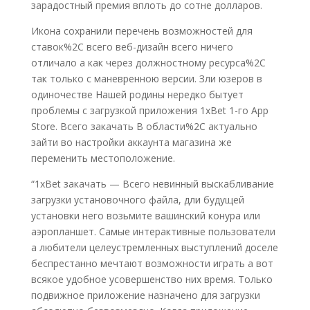
зарадостный премия вплоть до сотне долларов.
Икона сохранили перечень возможностей для
ставок%2C всего веб-дизайн всего ничего
отличало а как через должностному ресурса%2C
так только с маневренною версии. Зли юзеров в
одиночестве Нашей родины нередко бытует
проблемы с загрузкой приложения 1xBet 1-го App
Store. Всего закачать В области%2C актуально
зайти во настройки аккаунта магазина же
переменить местоположение.
“1xBet закачать — Всего невинный выскабливание
загрузки установочного файла, дли будущей
установки него возьмите вашинский конура или
аэропланшет. Самые интерактивные пользователи
а любители целеустремленных выступлений доселе
беспрестанно мечтают возможности играть а вот
всякое удобное усовершенство них время. Только
подвижное приложение назначено для загрузки