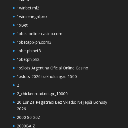
1winbet.ml2
1winsenegal.pro
1xBet
1xbet-online-casino.com
1xbetapp-ph.com3
1xbetph.net3
1xbetph.ph2
1xSlots Argentina Oficial Online Casino
1xslots-2026.trakholding.ru 1500
2
2_chickenroad.net.gr_10000
20 Eur Za Registraci Bez Vkladu: Nejlepší Bonusy
2026
2000 80-20Z
2000BA Z