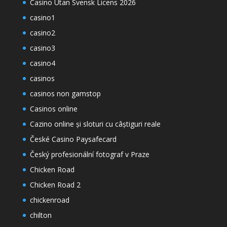
Casino Utan Svensk Licens 2026
casino1
casino2
casino3
casino4
casinos
casinos non gamstop
Casinos online
Cazino online și sloturi cu câștiguri reale
České Casino Paysafecard
Český profesionální fotograf v Praze
Chicken Road
Chicken Road 2
chickenroad
chilton