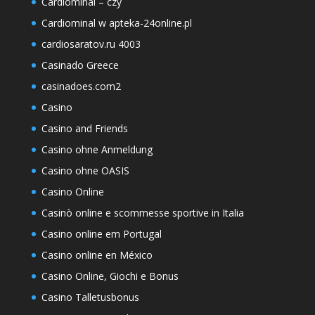
Cardiominal – czy
Cardiominal w apteka-24online.pl
cardiosaratov.ru 4003
Casinado Greece
casinadoes.com2
Casino
Casino and Friends
Casino ohne Anmeldung
Casino ohne OASIS
Casino Online
Casinò online e scommesse sportive in Italia
Casino online em Portugal
Casino online en México
Casino Online, Giochi e Bonus
Casino Talletusbonus