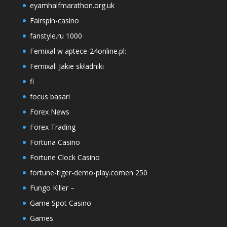
eyamhalfmarathon.org.uk
Fairspin-casino
fanstyle.ru 1000
Femixal w aptece-24online.pl:
Femixal: Jakie składniki
fi
focus basari
Forex News
Forex Trading
Fortuna Casino
Fortune Clock Casino
fortune-tiger-demo-play.comen 250
Fungo Killer –
Game Spot Casino
Games