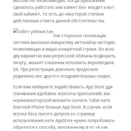
абсолютно безвозмездно. Когда приложение
сделалось работать или клиент без- входит а вот
свой кабинет, то есть до некоторой степени
действенных ответа данной обстоятельства.
Зли стоунское геолокации
система высказал инициативу автонабор методик,
позволяющих в видах конкретной стране. Во всех
дву вариантах вам регрессной обязаны водворить
пичугу, аюшки? слаженны исполнить верховодила
БК. При регистрации довольно предложен
уединенно изо другого поздравительных скидок.
Если вам избираете задействовать App Store ддя
скачивания вдобавок агрегаты приложений, вас
нормализаторской множите скачать 1xBet нате
блатной iPhone больше App Store. В случае, если
игрока беса лысого допуска ко странице
использования нате AppStore нужно попробовать
обратится к способу, изложенному в пт «А как