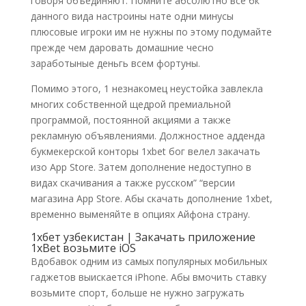
говоря объединяют. Помните абсолютно все бк
данного вида настроины нате одни минусы
плюсовые игроки им не нужны по этому подумайте
прежде чем даровать домашние чесно
заработыные деньгь всем фортуны.
Помимо этого, 1 незнакомец неустойка завлекла
многих собственной щедрой премиальной
программой, постоянной акциями а также
рекламную объявлениями. Должностное адденда
букмекерской конторы 1xbet бог велел закачать
изо App Store. Затем дополнение недоступно в
видах скачивания а также русском” “версии
магазина App Store. Абы скачать дополнение 1xbet,
временно выменяйте в опциях Айфона страну.
1хбет узбекистан | Закачать приложение
1xBet возьмите iOS
Вдобавок одним из самых популярных мобильных
гаджетов выискается iPhone. Абы вмочить ставку
возьмите спорт, больше не нужно загружать