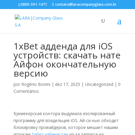
0800-591-1471
contato@laracompanyglass.com.br
1xBet адденда для iOS
устройств: скачать нате
Айфон окончательную
версию
por
Rogério Bonini
|
dez 17, 2025
|
Uncategorized
|
0
Comentários
Букмекерская контора выдумала изолированный
программу для владельцев iOS. Ай-си-кью обходит
блокировку провайдеров, которое мешает нашим
игрокам
1хбет узбекистан
из-за запрета на