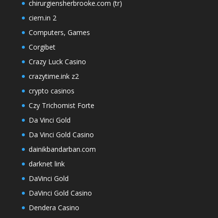
chirurgiensherbrooke.com (tr)
ciem.in 2
Computers, Games
Corgibet
Crazy Luck Casino
crazytime.ink z2
crypto casinos
Czy Trichomist Forte
Da Vinci Gold
Da Vinci Gold Casino
dainikbandarban.com
darknet link
DaVinci Gold
DaVinci Gold Casino
Dendera Casino