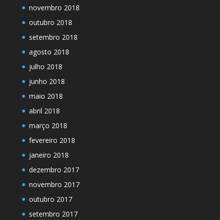
novembro 2018
outubro 2018
setembro 2018
agosto 2018
julho 2018
junho 2018
maio 2018
abril 2018
março 2018
fevereiro 2018
janeiro 2018
dezembro 2017
novembro 2017
outubro 2017
setembro 2017