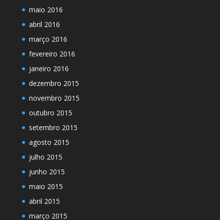
maio 2016
abril 2016
março 2016
fevereiro 2016
janeiro 2016
dezembro 2015
novembro 2015
outubro 2015
setembro 2015
agosto 2015
julho 2015
junho 2015
maio 2015
abril 2015
março 2015