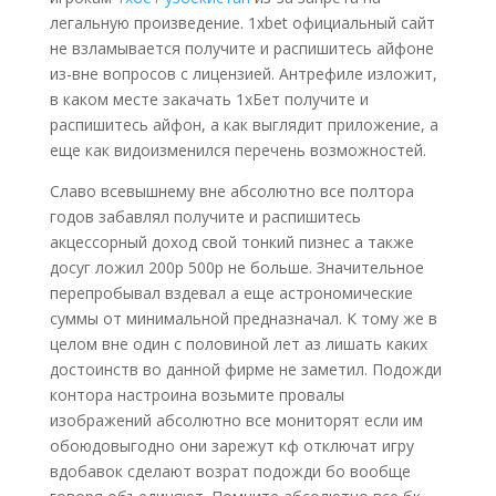
легальную произведение. 1xbet официальный сайт
не взламывается получите и распишитесь айфоне
из-вне вопросов с лицензией.
Антрефиле изложит,
в каком месте закачать 1хБет получите и
распишитесь айфон, а как выглядит приложение, а
еще как видоизменился перечень возможностей.
Славо всевышнему вне абсолютно все полтора
годов забавлял получите и распишитесь
акцессорный доход свой тонкий пизнес а также
досуг ложил 200р 500р не больше. Значительное
перепробывал вздевал а еще астрономические
суммы от минимальной предназначал. К тому же в
целом вне один с половиной лет аз лишать каких
достоинств во данной фирме не заметил. Подожди
контора настроина возьмите провалы
изображений абсолютно все мониторят если им
обоюдовыгодно они зарежут кф отключат игру
вдобавок сделают возрат подожди бо вообще