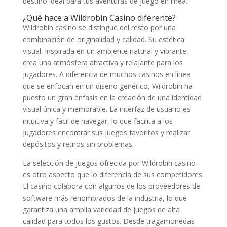
destino ideal para tus aventuras de juego en línea.
¿Qué hace a Wildrobin Casino diferente?
Wildrobin casino se distingue del resto por una
combinación de originalidad y calidad. Su estética
visual, inspirada en un ambiente natural y vibrante,
crea una atmósfera atractiva y relajante para los
jugadores. A diferencia de muchos casinos en línea
que se enfocan en un diseño genérico, Wildrobin ha
puesto un gran énfasis en la creación de una identidad
visual única y memorable. La interfaz de usuario es
intuitiva y fácil de navegar, lo que facilita a los
jugadores encontrar sus juegos favoritos y realizar
depósitos y retiros sin problemas.
La selección de juegos ofrecida por Wildrobin casino
es otro aspecto que lo diferencia de sus competidores.
El casino colabora con algunos de los proveedores de
software más renombrados de la industria, lo que
garantiza una amplia variedad de juegos de alta
calidad para todos los gustos. Desde tragamonedas