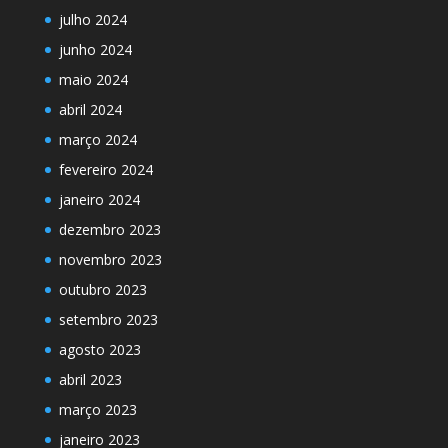
julho 2024
junho 2024
maio 2024
abril 2024
março 2024
fevereiro 2024
janeiro 2024
dezembro 2023
novembro 2023
outubro 2023
setembro 2023
agosto 2023
abril 2023
março 2023
janeiro 2023