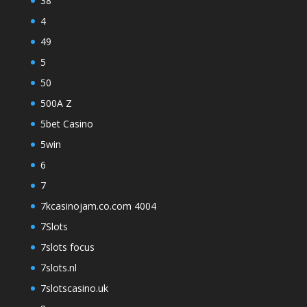
38
4
49
5
50
500A Z
5bet Casino
5win
6
7
7kcasinojam.co.com 4004
7Slots
7slots focus
7slots.nl
7slotscasino.uk