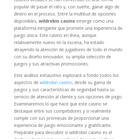
popular de pasar el rato y, con suerte, ganar algo de
dinero en el proceso. Entre la multitud de opciones
disponibles,
wildrobin casino
emerge como una
plataforma intrigante que promete una experiencia de
juego única. Este casino en línea, aunque
relativamente nuevo en la escena, ha estado
atrayendo la atención de jugadores de todo el mundo
con su diseño innovador, su amplia selección de
juegos y sus atractivas promociones.
Este análisis exhaustivo explorará a fondo todos los
aspectos de
wildrobin casino
, desde su gama de
juegos y sus características de seguridad hasta su
servicio de atención al cliente y sus opciones de pago.
Examinaremos lo que hace que este casino se
destaque entre sus competidores y si realmente
cumple con sus promesas de proporcionar una
experiencia de juego emocionante y gratificante.
Prepárate para descubrir si wildrobin casino es el