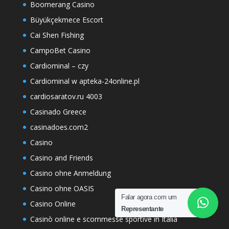
Boomerang Casino
Büyükçekmece Escort
Cai Shen Fishing
CampoBet Casino
Cardiominal – czy
Cardiominal w apteka-24online.pl
cardiosaratov.ru 4003
Casinado Greece
casinadoes.com2
Casino
Casino and Friends
Casino ohne Anmeldung
Casino ohne OASIS
Falar agora com um
Casino Online
Representante
Casinò online e scommesse sportive in Italia