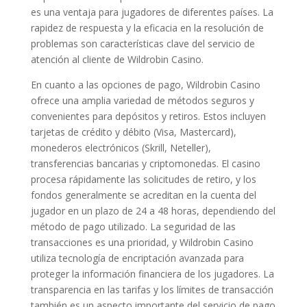
es una ventaja para jugadores de diferentes países. La
rapidez de respuesta y la eficacia en la resolución de
problemas son características clave del servicio de
atención al cliente de Wildrobin Casino.
En cuanto a las opciones de pago, Wildrobin Casino
ofrece una amplia variedad de métodos seguros y
convenientes para depósitos y retiros. Estos incluyen
tarjetas de crédito y débito (Visa, Mastercard),
monederos electrónicos (Skrill, Neteller),
transferencias bancarias y criptomonedas. El casino
procesa rápidamente las solicitudes de retiro, y los
fondos generalmente se acreditan en la cuenta del
jugador en un plazo de 24 a 48 horas, dependiendo del
método de pago utilizado. La seguridad de las
transacciones es una prioridad, y Wildrobin Casino
utiliza tecnología de encriptación avanzada para
proteger la información financiera de los jugadores. La
transparencia en las tarifas y los límites de transacción
también es un aspecto importante del servicio de pago