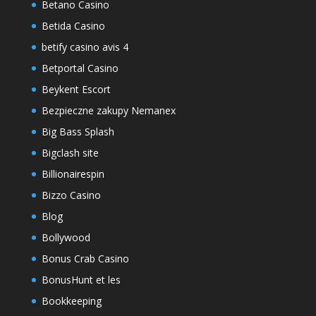
Betano Casino
Betida Casino
betify casino avis 4
Betportal Casino
Beykent Escort
Bezpieczne zakupy Nemanex
Big Bass Splash
Bigclash site
Billionairespin
Bizzo Casino
Blog
Bollywood
Bonus Crab Casino
BonusHunt et les
Bookkeeping