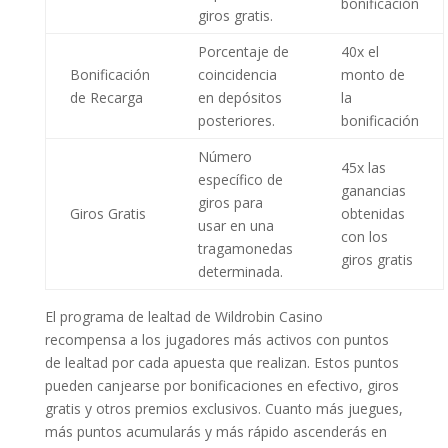
bonificación
giros gratis.
Porcentaje de
40x el
Bonificación
coincidencia
monto de
de Recarga
en depósitos
la
posteriores.
bonificación
Número
45x las
específico de
ganancias
giros para
Giros Gratis
obtenidas
usar en una
con los
tragamonedas
giros gratis
determinada.
El programa de lealtad de Wildrobin Casino
recompensa a los jugadores más activos con puntos
de lealtad por cada apuesta que realizan. Estos puntos
pueden canjearse por bonificaciones en efectivo, giros
gratis y otros premios exclusivos. Cuanto más juegues,
más puntos acumularás y más rápido ascenderás en