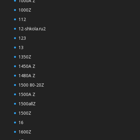
1000A Z
1000Z
112
12-shkola.ru2
123
13
1350Z
1450A Z
1480A Z
1500 80-20Z
1500A Z
1500allZ
1500Z
16
1600Z