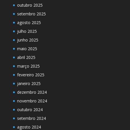
outubro 2025
setembro 2025
agosto 2025
julho 2025
junho 2025
maio 2025
abril 2025
março 2025
fevereiro 2025
janeiro 2025
dezembro 2024
novembro 2024
outubro 2024
setembro 2024
agosto 2024