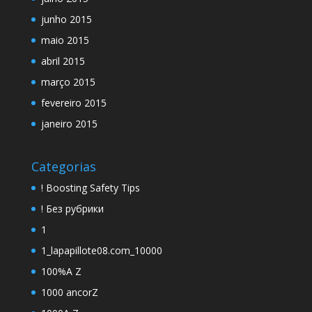
junho 2015
maio 2015
abril 2015
março 2015
fevereiro 2015
janeiro 2015
Categorias
! Boosting Safety Tips
! Без рубрики
1
1_lapapillote08.com_10000
100%A Z
1000 ancorZ