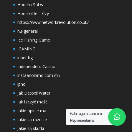
Hondro Sol w
Hondrolife – Czy
https://www.networkrevolution.co.uk/
hu-general
Ice Fishing Game
IGAMING
inbet bg
Independent Casino
instaanonimo.com (tr)
ipho
Jak Detoxil Water
Jak łączyć maść
Jakie opinie ma
Falar agora com um
Jakie są różnice
Representante
Jakie są skutki