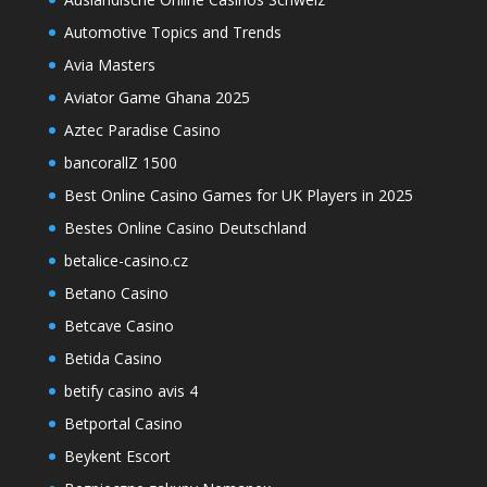
Automotive Topics and Trends
Avia Masters
Aviator Game Ghana 2025
Aztec Paradise Casino
bancorallZ 1500
Best Online Casino Games for UK Players in 2025
Bestes Online Casino Deutschland
betalice-casino.cz
Betano Casino
Betcave Casino
Betida Casino
betify casino avis 4
Betportal Casino
Beykent Escort