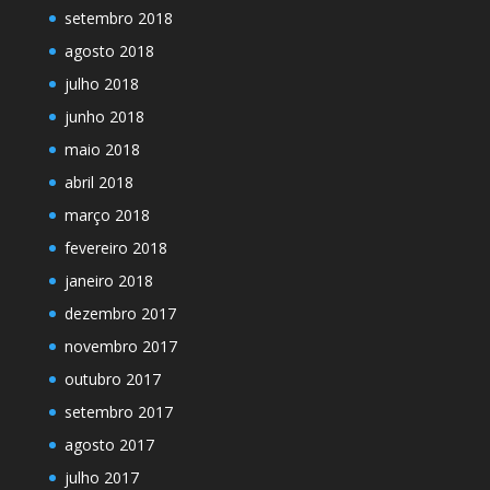
setembro 2018
agosto 2018
julho 2018
junho 2018
maio 2018
abril 2018
março 2018
fevereiro 2018
janeiro 2018
dezembro 2017
novembro 2017
outubro 2017
setembro 2017
agosto 2017
julho 2017