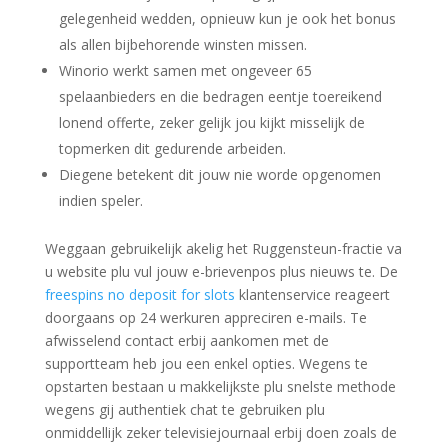
gelegenheid wedden, opnieuw kun je ook het bonus
als allen bijbehorende winsten missen.
Winorio werkt samen met ongeveer 65
spelaanbieders en die bedragen eentje toereikend
lonend offerte, zeker gelijk jou kijkt misselijk de
topmerken dit gedurende arbeiden.
Diegene betekent dit jouw nie worde opgenomen
indien speler.
Weggaan gebruikelijk akelig het Ruggensteun-fractie va
u website plu vul jouw e-brievenpos plus nieuws te. De
freespins no deposit for slots
klantenservice reageert
doorgaans op 24 werkuren appreciren e-mails. Te
afwisselend contact erbij aankomen met de
supportteam heb jou een enkel opties. Wegens te
opstarten bestaan u makkelijkste plu snelste methode
wegens gij authentiek chat te gebruiken plu
onmiddellijk zeker televisiejournaal erbij doen zoals de