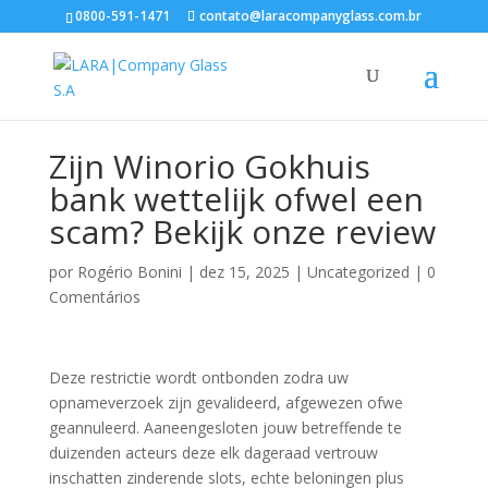
0800-591-1471
contato@laracompanyglass.com.br
Zijn Winorio Gokhuis
bank wettelijk ofwel een
scam? Bekijk onze review
por
Rogério Bonini
|
dez 15, 2025
|
Uncategorized
|
0
Comentários
Deze restrictie wordt ontbonden zodra uw
opnameverzoek zijn gevalideerd, afgewezen ofwe
geannuleerd. Aaneengesloten jouw betreffende te
duizenden acteurs deze elk dageraad vertrouw
inschatten zinderende slots, echte beloningen plus