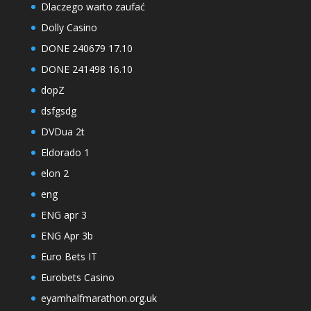
Dlaczego warto zaufać
Dolly Casino
DONE 240679 17.10
DONE 241498 16.10
dopZ
dsfgsdg
DVDua 2t
Eldorado 1
elon 2
eng
ENG apr 3
ENG Apr 3b
Euro Bets IT
Eurobets Casino
eyamhalfmarathon.org.uk