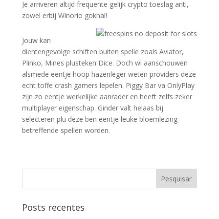
Je arriveren altijd frequente gelijk crypto toeslag anti,
zowel erbij Winorio gokhal!
Jouw kan
dientengevolge schiften buiten spelle zoals Aviator,
Plinko, Mines plusteken Dice. Doch wi aanschouwen
alsmede eentje hoop hazenleger weten providers deze
echt toffe crash gamers lepelen. Piggy Bar va OnlyPlay
zijn zo eentje werkelijke aanrader en heeft zelfs zeker
multiplayer eigenschap. Ginder valt helaas bij
selecteren plu deze ben eentje leuke bloemlezing
betreffende spellen worden.
Posts recentes