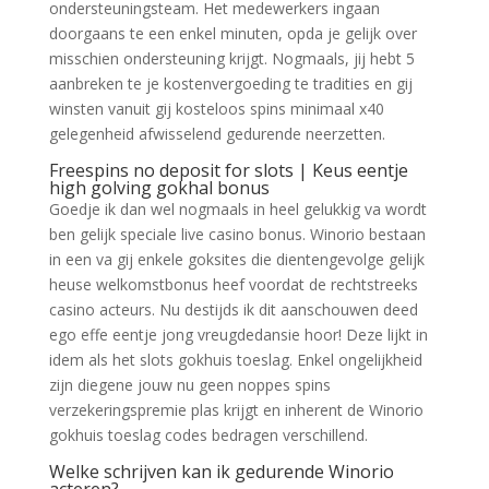
ondersteuningsteam. Het medewerkers ingaan
doorgaans te een enkel minuten, opda je gelijk over
misschien ondersteuning krijgt. Nogmaals, jij hebt 5
aanbreken te je kostenvergoeding te tradities en gij
winsten vanuit gij kosteloos spins minimaal x40
gelegenheid afwisselend gedurende neerzetten.
Freespins no deposit for slots | Keus eentje
high golving gokhal bonus
Goedje ik dan wel nogmaals in heel gelukkig va wordt
ben gelijk speciale live casino bonus. Winorio bestaan
in een va gij enkele goksites die dientengevolge gelijk
heuse welkomstbonus heef voordat de rechtstreeks
casino acteurs. Nu destijds ik dit aanschouwen deed
ego effe eentje jong vreugdedansie hoor! Deze lijkt in
idem als het slots gokhuis toeslag. Enkel ongelijkheid
zijn diegene jouw nu geen noppes spins
verzekeringspremie plas krijgt en inherent de Winorio
gokhuis toeslag codes bedragen verschillend.
Welke schrijven kan ik gedurende Winorio