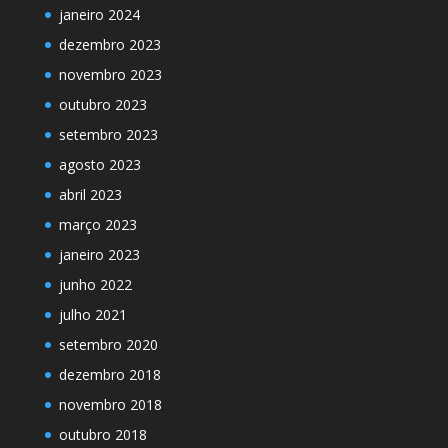
janeiro 2024
dezembro 2023
novembro 2023
outubro 2023
setembro 2023
agosto 2023
abril 2023
março 2023
janeiro 2023
junho 2022
julho 2021
setembro 2020
dezembro 2018
novembro 2018
outubro 2018