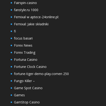
Fairspin-casino
fanstyle.ru 1000
Femixal w aptece-24online.pl:
Femixal: Jakie składniki
fi
focus basari
Forex News
Forex Trading
Fortuna Casino
Fortune Clock Casino
fortune-tiger-demo-play.comen 250
Fungo Killer –
Game Spot Casino
Games
GamStop Casino