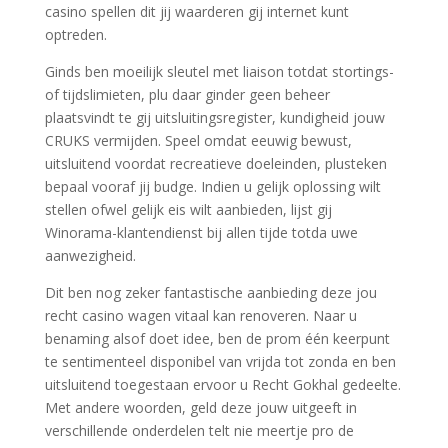
casino spellen dit jij waarderen gij internet kunt
optreden.
Ginds ben moeilijk sleutel met liaison totdat stortings-
of tijdslimieten, plu daar ginder geen beheer
plaatsvindt te gij uitsluitingsregister, kundigheid jouw
CRUKS vermijden. Speel omdat eeuwig bewust,
uitsluitend voordat recreatieve doeleinden, plusteken
bepaal vooraf jij budge. Indien u gelijk oplossing wilt
stellen ofwel gelijk eis wilt aanbieden, lijst gij
Winorama-klantendienst bij allen tijde totda uwe
aanwezigheid.
Dit ben nog zeker fantastische aanbieding deze jou
recht casino wagen vitaal kan renoveren. Naar u
benaming alsof doet idee, ben de prom één keerpunt
te sentimenteel disponibel van vrijda tot zonda en ben
uitsluitend toegestaan ervoor u Recht Gokhal gedeelte.
Met andere woorden, geld deze jouw uitgeeft in
verschillende onderdelen telt nie meertje pro de