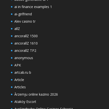
ai in finance examples 1
ai-girlfriend
Alev casino tr
allZ
ancorallZ 1500
ancorallZ 1610
ancorallZ TP2
anonymous
APK
artcab.ru b
Article
Articles
Ārzemju online kazino 2026
Ataköy Escort
Ausländische Online Casinos Schweiz