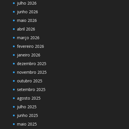
julho 2026
junho 2026
maio 2026
abril 2026
março 2026
fevereiro 2026
janeiro 2026
dezembro 2025
novembro 2025
outubro 2025
setembro 2025
agosto 2025
julho 2025
junho 2025
maio 2025