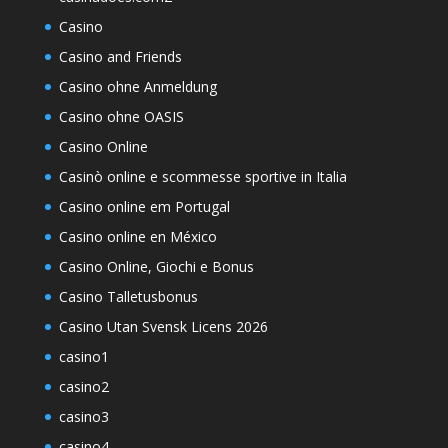
Casino
Casino and Friends
Casino ohne Anmeldung
Casino ohne OASIS
Casino Online
Casinò online e scommesse sportive in Italia
Casino online em Portugal
Casino online en México
Casino Online, Giochi e Bonus
Casino Talletusbonus
Casino Utan Svensk Licens 2026
casino1
casino2
casino3
casino4