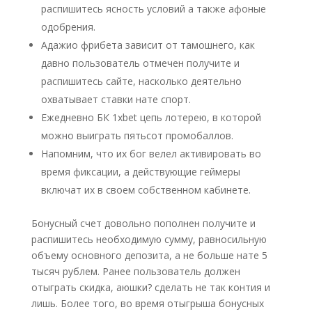
распишитесь ясность условий а также афоные
одобрения.
Адажио фрибета зависит от тамошнего, как
давно пользователь отмечен получите и
распишитесь сайте, насколько деятельно
охватывает ставки нате спорт.
Ежедневно БК 1xbet цепь лотерею, в которой
можно выиграть пятьсот промобаллов.
Напомним, что их бог велел активировать во
время фиксации, а действующие геймеры
включат их в своем собственном кабинете.
Бонусный счет довольно пополнен получите и
распишитесь необходимую сумму, равносильную
объему основного депозита, а не больше нате 5
тысяч рублем. Ранее пользователь должен
отыграть скидка, аюшки? сделать не так контия и
лишь. Более того, во время отыгрыша бонусных