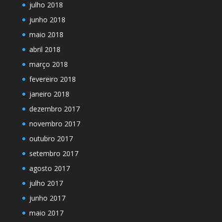
julho 2018
junho 2018
maio 2018
abril 2018
março 2018
fevereiro 2018
janeiro 2018
dezembro 2017
novembro 2017
outubro 2017
setembro 2017
agosto 2017
julho 2017
junho 2017
maio 2017