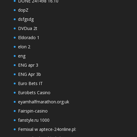
DONE 241498 16.10
dopZ
dsfgsdg
DVDua 2t
Eldorado 1
elon 2
eng
ENG apr 3
ENG Apr 3b
Euro Bets IT
Eurobets Casino
eyamhalfmarathon.org.uk
Fairspin-casino
fanstyle.ru 1000
Femixal w aptece-24online.pl: