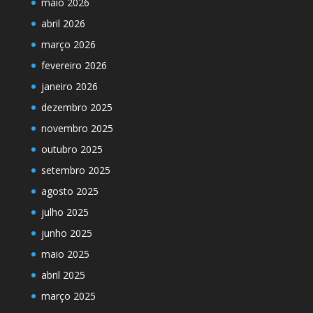
maio 2026
abril 2026
março 2026
fevereiro 2026
janeiro 2026
dezembro 2025
novembro 2025
outubro 2025
setembro 2025
agosto 2025
julho 2025
junho 2025
maio 2025
abril 2025
março 2025