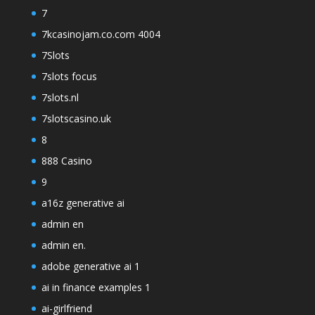
7
7kcasinojam.co.com 4004
7Slots
7slots focus
7slots.nl
7slotscasino.uk
8
888 Casino
9
a16z generative ai
admin en
admin en.
adobe generative ai 1
ai in finance examples 1
ai-girlfriend