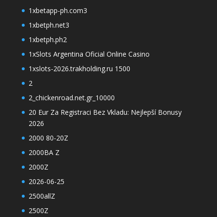
1xbetapp-ph.com3
1xbetph.net3
1xbetph.ph2
1xSlots Argentina Oficial Online Casino
1xslots-2026.trakholding.ru 1500
2
2_chickenroad.net.gr_10000
20 Eur Za Registraci Bez Vkladu: Nejlepší Bonusy
2026
2000 80-20Z
2000BA Z
2000Z
2026-06-25
2500allZ
2500Z