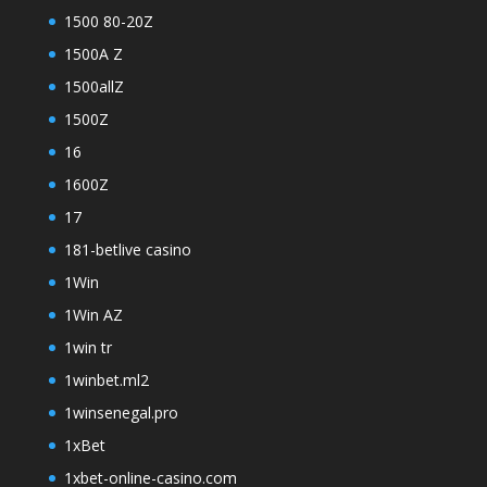
1500 80-20Z
1500A Z
1500allZ
1500Z
16
1600Z
17
181-betlive casino
1Win
1Win AZ
1win tr
1winbet.ml2
1winsenegal.pro
1xBet
1xbet-online-casino.com