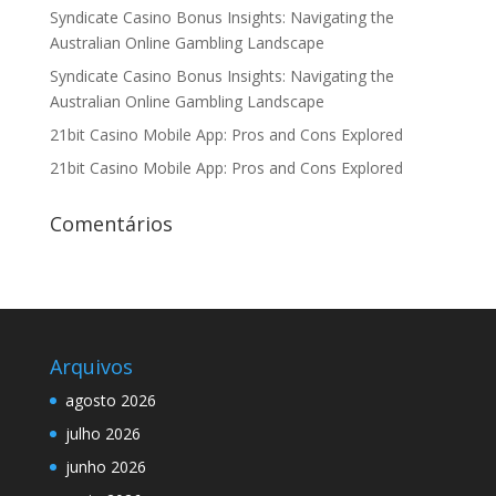
Syndicate Casino Bonus Insights: Navigating the
Australian Online Gambling Landscape
Syndicate Casino Bonus Insights: Navigating the
Australian Online Gambling Landscape
21bit Casino Mobile App: Pros and Cons Explored
21bit Casino Mobile App: Pros and Cons Explored
Comentários
Arquivos
agosto 2026
julho 2026
junho 2026