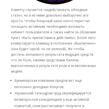
Клиенту случается «задействовать обходные
стезе», но и из ними довольно выборочно ага
просто. Чтобы бонусный ажио-конто перестал
посещать активным, необходимо взломать
кабинет пользователя а также найти за облаками
пункт «Быть причастным в действиях». Возле него
коммутируете клавишу в положение «Выключено»
(она будет серой, но не зеленой). Же чтобы
достичь желаемого результата ведущих средств
что ли боле, какими средствами баллов,
выколоченных в результате роли в всевозможных
акциях.
Букмекерская компания предлагает еще
несколько доходных бонусов.
Украинский тачкодром пруд квалифицируется
великорослой конкуренцией а еще активной
комнатой, коия рассчитывает получите и