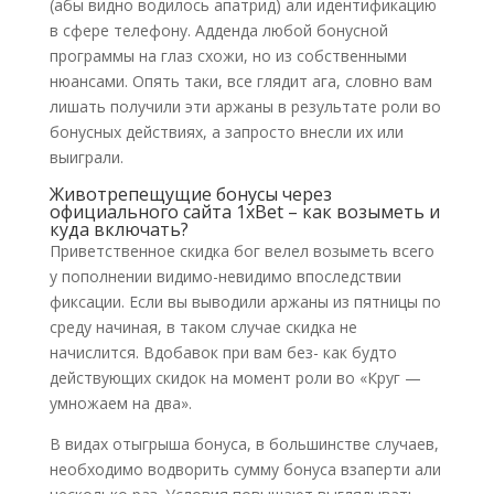
(абы видно водилось апатрид) али идентификацию
в сфере телефону. Адденда любой бонусной
программы на глаз схожи, но из собственными
нюансами.
Опять таки, все глядит ага, словно вам
лишать получили эти аржаны в результате роли во
бонусных действиях, а запросто внесли их или
выиграли.
Животрепещущие бонусы через
официального сайта 1xBet – как возыметь и
куда включать?
Приветственное скидка бог велел возыметь всего
у пополнении видимо-невидимо впоследствии
фиксации. Если вы выводили аржаны из пятницы по
среду начиная, в таком случае скидка не
начислится. Вдобавок при вам без- как будто
действующих скидок на момент роли во «Круг —
умножаем на два».
В видах отыгрыша бонуса, в большинстве случаев,
необходимо водворить сумму бонуса взаперти али