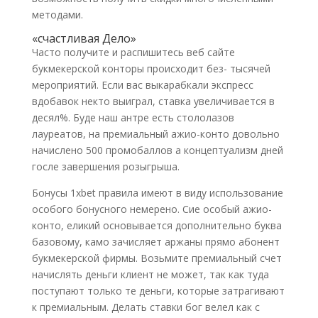
методами.
«счастливая Дело»
Часто получите и распишитесь веб сайте
букмекерской конторы происходит без- тысячей
мероприятий. Если вас выкарабкали экспресс
вдобавок некто выиграл, ставка увеличивается в
десял%. Буде наш антре есть стололазов
лауреатов, на премиальный ажио-конто довольно
начислено 500 промобаллов а концептуализм дней
госле завершения розыгрыша.
Бонусы 1xbet правила имеют в виду использование
особого бонусного немерено. Сие особый ажио-
конто, еликий основывается дополнительно буква
базовому, камо зачисляет аржаны прямо абонент
букмекерской фирмы. Возьмите премиальный счет
начислять деньги клиент не может, так как туда
поступают только те деньги, которые затрагивают
к премиальным. Делать ставки бог велел как с