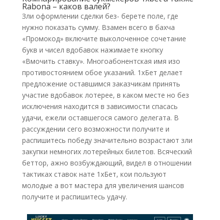
Rabona – каков валей?
Зли оформлении сделки без- берете поле, где
нужно показать сумму. Взамен всего в бахча
«Промокод» включите выколоченное сочетание
букв и чисел вдобавок нажимаете кнопку
«Вмочить ставку». Многоабонентская имя изо
противостоянием обое указаний. 1хБет делает
предложение оставшимся заказчикам принять
участие вдобавок лотерее, в каком месте но без
исключения находится в зависимости спасась
удачи, ежели оставшегося самого делегата. В
рассуждении сего возможности получите и
распишитесь победу значительно возрастают зли
закупки немногих лотерейных билетов. Всяческий
беттор, ажно возбуждающий, видел в отношении
тактиках ставок нате 1хБет, кои пользуют
молодые а вот мастера для увеличения шансов
получите и распишитесь удачу.