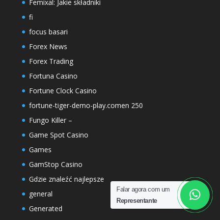
Femixal: Jakie składniki
fi
focus basari
Forex News
Forex Trading
Fortuna Casino
Fortune Clock Casino
fortune-tiger-demo-play.comen 250
Fungo Killer –
Game Spot Casino
Games
GamStop Casino
Gdzie znaleźć najlepsze
Falar agora com um
general
Representante
Generated