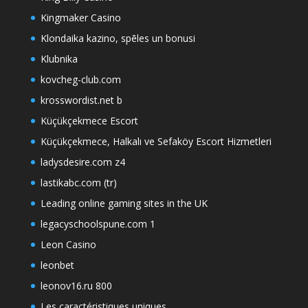
Kingmaker Casino
Klondaika kazino, spēles un bonusi
Klubnika
kovcheg-club.com
krosswordist.net b
Küçükçekmece Escort
Küçükçekmece, Halkalı ve Sefaköy Escort Hizmetleri
ladysdesire.com z4
lastikabc.com (tr)
Leading online gaming sites in the UK
legacyschoolspune.com 1
Leon Casino
leonbet
leonov16.ru 800
Les caractéristiques uniques