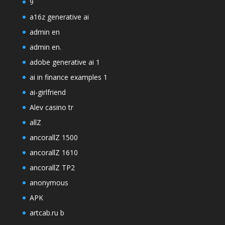
9
a16z generative ai
admin en
admin en.
adobe generative ai 1
ai in finance examples 1
ai-girlfriend
Alev casino tr
allZ
ancorallZ 1500
ancorallZ 1610
ancorallZ TP2
anonymous
APK
artcab.ru b