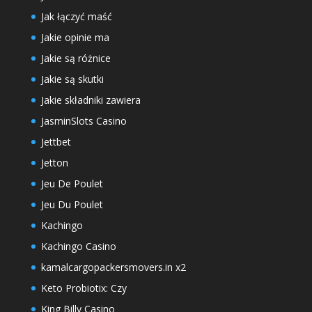
Jak łączyć maść
Jakie opinie ma
Jakie są różnice
Jakie są skutki
Jakie składniki zawiera
JasminSlots Casino
Jettbet
Jetton
Jeu De Poulet
Jeu Du Poulet
Kachingo
Kachingo Casino
kamalcargopackersmovers.in x2
Keto Probiotix: Czy
King Billy Casino