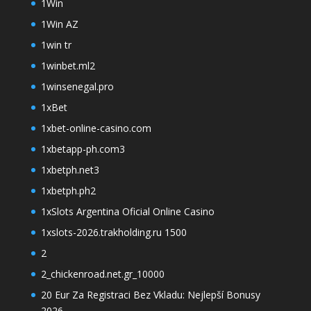
1Win
1Win AZ
1win tr
1winbet.ml2
1winsenegal.pro
1xBet
1xbet-online-casino.com
1xbetapp-ph.com3
1xbetph.net3
1xbetph.ph2
1xSlots Argentina Oficial Online Casino
1xslots-2026.trakholding.ru 1500
2
2_chickenroad.net.gr_10000
20 Eur Za Registraci Bez Vkladu: Nejlepší Bonusy
2026