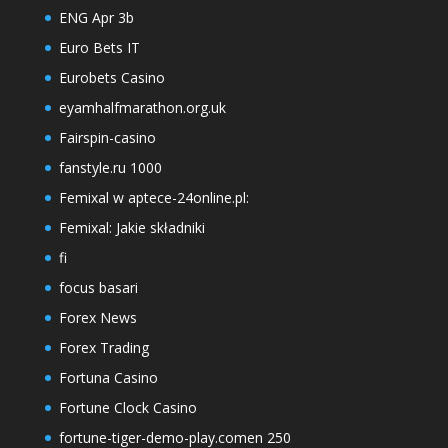
ENG Apr 3b
Euro Bets IT
Eurobets Casino
eyamhalfmarathon.org.uk
Fairspin-casino
fanstyle.ru 1000
Femixal w aptece-24online.pl:
Femixal: Jakie składniki
fi
focus basari
Forex News
Forex Trading
Fortuna Casino
Fortune Clock Casino
fortune-tiger-demo-play.comen 250