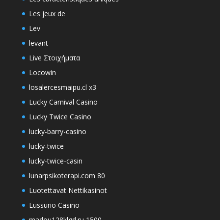
Les jeux de
Lev
levant
Live Στοιχήματα
Locowin
losalercesmaipu.cl x3
Lucky Carnival Casino
Lucky Twice Casino
lucky-barry-casino
lucky-twice
lucky-twice-casin
lunarpsikoterapi.com 80
Luotettavat Nettikasinot
Lussurio Casino
madou128klgd.ru 1500