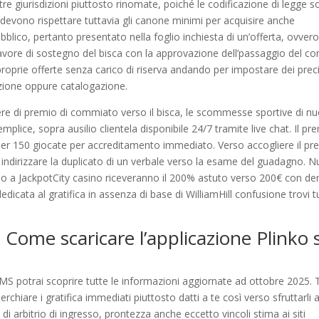
re giurisdizioni piuttosto rinomate, poiché le codificazione di legge 
ri devono rispettare tuttavia gli canone minimi per acquisire anche
bblico, pertanto presentato nella foglio inchiesta di un’offerta, ovver
vore di sostegno del bisca con la approvazione dell’passaggio del co
 proprie offerte senza carico di riserva andando per impostare dei preci
azione oppure catalogazione.
dere di premio di commiato verso il bisca, le scommesse sportive di n
plice, sopra ausilio clientela disponibile 24/7 tramite live chat. Il pr
 per 150 giocate per accreditamento immediato. Verso accogliere il pr
) indirizzare la duplicato di un verbale verso la esame del guadagno. 
ranno a JackpotCity casino riceveranno il 200% astuto verso 200€ con d
 dedicata al gratifica in assenza di base di WilliamHill confusione trovi t
 Come scaricare l’applicazione Plinko 
AMS potrai scoprire tutte le informazioni aggiornate ad ottobre 2025. 
chiare i gratifica immediati piuttosto datti a te così verso sfruttarli a
i arbitrio di ingresso, prontezza anche eccetto vincoli stima ai siti