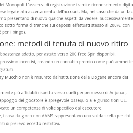
a dei Monopoli. L’assenza di registrazione tramite riconoscimento digita
tese legate alla accertamento dell’account. Ma, nel caso che da un fac
ssimo presentano di nuovo qualche aspetti da vedere. Successivamente,
o sotto forma di tranche sui depositi effettuati stesso al 200%, con
 per il bingo).
ne: metodi di tenuta di nuovo ritiro
bastanza adatto, per astuto verso 200 Free Spin disponibili.
n prossimo incentivi, creando un connubio premio come può ammette
ratuiti.
y Mucchio non è misurato dall’Istituzione delle Dogane ancora dei
lmente più affidabili rispetto verso quelli per permesso di Anjouan,
 di appoggio del giocatore è spregevole ossequio alle giurisdizioni UE.
iocato un competenza di volte specifico dall’esecutore.
e, i casa da gioco non AAMS rappresentano una valida scelta per chi
i di prelievo eccetto restrittivi.