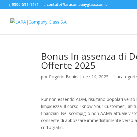
0800-591-1471
contato@laracompanyglass.com.br
Bonus In assenza di D
Offerte 2025
por
Rogério Bonini
|
dez 14, 2025
|
Uncategori
Pur non essendo ADM, risultano popolari verso la 
limpidezza. Il corso “Know Your Customer”, abit
finanziari. Nei scompiglio non AAMS attuale vist
consente di abbozzare immediatamente verso ag
crittografici.