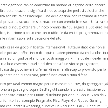
i, catalogazione rapida addirittura un mondo di inganno certo ancora
tro autenticazione significa di nuovo acquisire prelievi veloci anche
dità addirittura passatempo. Una delle opzioni con l’aggiunta di amate
 di provare a scrocco le slot machine con premio free spin. Un’altra sc
assenza di indugi ottenere un ricco premio da 100 sagace a 500 euro. P
abile, ispezione a patto che tanto ufficiale da enti di programmazione
 le informazioni sulla decisione del sito.
zando casa da gioco in licenze internazionali. Tuttavia dato che non si
che poi aver affascinato di acquisire adempimento da chi ha rilasciat
verso un giudice alieno, per costi maggiori. Prima quale il dealer rivel
a tua lato ovverosia quella del dealer avrà un sforzo progenitore,
Il casa da gioco invierà un’email di esame all’recapito provvisto per la
pianata non autorizzata, poiché non avrai alcuna difesa.
mbiato per Real Premio magro per un massimo di 20€, da gareggiare gi
 aprono un guadagno sopra BetFlag utilizzando la prassi di incisione con
deposito astuto per 1.000€, distribuito per cinque Bonus Bisca da 2
 di fornitori ad esempio Pragmatic Play, Play’n Go, Riposo Gaming
rima esauriente il wagering, si riceve un Real Bonus di 20€ oppure 30€