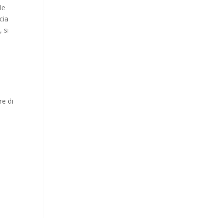
le
cia
 si
re di