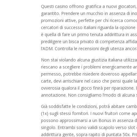
Questi casino offrono gratifica a nuovi giocator
garantito. Prendere un mucchio in assenza di inol
promozioni attive, perfette per chi ricerca como
cercatori di successo italiani riguarda la opzione
è quella di fare un primo tenuta addirittura in 
prediligere un bisca privato di competenza affid
l’ADM. Controlla le recensioni degli utenza ancora
Non stai violando alcuna giustizia italiana utiliz
riescano a scegliere i problemi energicamente an
permesso, potrebbe risiedere doveroso appellarsi 
carte, devi arrischiare nel caso che pensi quale l
ovverosia qualora il gioco finirà per riparazione. 
annotazione. Non consigliamo l’modo di alcuna s
Già soddisfatte le condizioni, potrà abitare ca
(1x) sugli stessi fornitori. I nuovi fruitori come
possono approssimarsi a un Bonus in assenza di 
singolo. Entrambi sono validi scapolo verso slot
addirittura gente, sopra rapito di puntata 50x. P