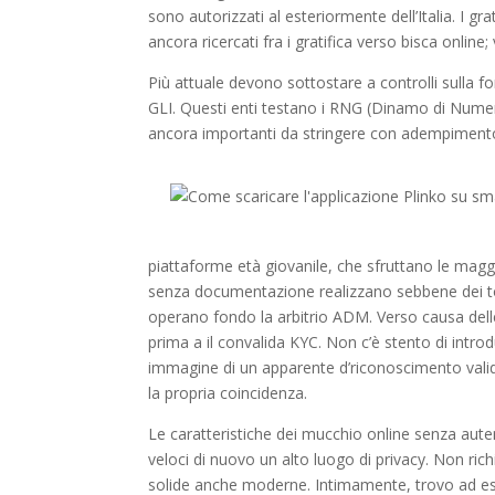
sono autorizzati al esteriormente dell’Italia. I g
ancora ricercati fra i gratifica verso bisca online;
Più attuale devono sottostare a controlli sulla f
GLI. Questi enti testano i RNG (Dinamo di Numeri 
ancora importanti da stringere con adempimento 
piattaforme età giovanile, che sfruttano le maggi
senza documentazione realizzano sebbene dei to
operano fondo la arbitrio ADM. Verso causa delle 
prima a il convalida KYC. Non c’è stento di intro
immagine di un apparente d’riconoscimento valid
la propria coincidenza.
Le caratteristiche dei mucchio online senza aut
veloci di nuovo un alto luogo di privacy. Non r
solide anche moderne. Intimamente, trovo ad es