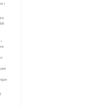
no i
ura
ili
 i
ano
io
sare
unque
t