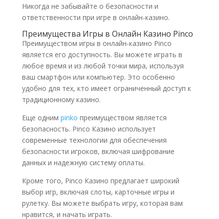
Никогда не забывайте о безопасности и
ответственности при игре в онлайн-казино.
Преимущества Игры в Онлайн Казино Pinco
Преимуществом игры в онлайн-казино Pinco
является его доступность. Вы можете играть в
любое время и из любой точки мира, используя
ваш смартфон или компьютер. Это особенно
удобно для тех, кто имеет ограниченный доступ к
традиционному казино.
Еще одним
pinko
преимуществом является
безопасность. Pinco Казино использует
современные технологии для обеспечения
безопасности игроков, включая шифрование
данных и надежную систему оплаты.
Кроме того, Pinco Казино предлагает широкий
выбор игр, включая слоты, карточные игры и
рулетку. Вы можете выбрать игру, которая вам
нравится, и начать играть.