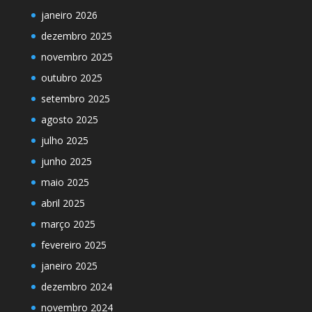
janeiro 2026
dezembro 2025
novembro 2025
outubro 2025
setembro 2025
agosto 2025
julho 2025
junho 2025
maio 2025
abril 2025
março 2025
fevereiro 2025
janeiro 2025
dezembro 2024
novembro 2024