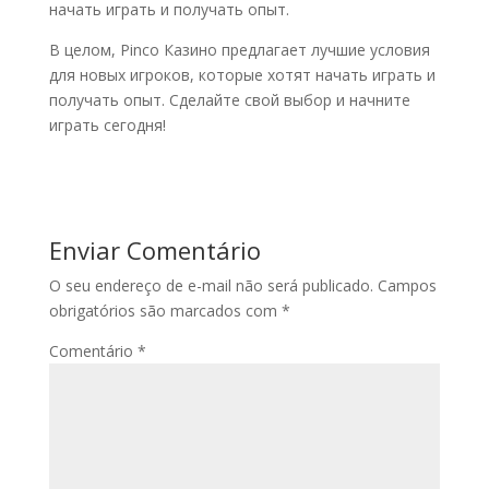
начать играть и получать опыт.
В целом, Pinco Казино предлагает лучшие условия
для новых игроков, которые хотят начать играть и
получать опыт. Сделайте свой выбор и начните
играть сегодня!
Enviar Comentário
O seu endereço de e-mail não será publicado.
Campos
obrigatórios são marcados com
*
Comentário
*