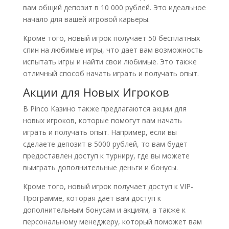
вам общий депозит в 10 000 рублей. Это идеальное
начало для вашей игровой карьеры.
Кроме того, новый игрок получает 50 бесплатных
спин на любимые игры, что дает вам возможность
испытать игры и найти свои любимые. Это также
отличный способ начать играть и получать опыт.
Акции для Новых Игроков
В Pinco Казино также предлагаются акции для
новых игроков, которые помогут вам начать
играть и получать опыт. Например, если вы
сделаете депозит в 5000 рублей, то вам будет
предоставлен доступ к турниру, где вы можете
выиграть дополнительные деньги и бонусы.
Кроме того, новый игрок получает доступ к VIP-
Программе, которая дает вам доступ к
дополнительным бонусам и акциям, а также к
персональному менеджеру, который поможет вам