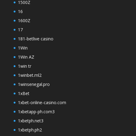
1500Z
16
1600Z
17
181-betlive casino
1Win
1Win AZ
1win tr
1winbet.ml2
1winsenegal.pro
1xBet
1xbet-online-casino.com
1xbetapp-ph.com3
1xbetph.net3
1xbetph.ph2