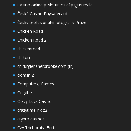
Cazino online și sloturi cu câștiguri reale
České Casino Paysafecard
Český profesionální fotograf v Praze
Chicken Road
Chicken Road 2
chickenroad
chilton
chirurgiensherbrooke.com (tr)
ciem.in 2
Computers, Games
Corgibet
Crazy Luck Casino
crazytime.ink z2
crypto casinos
Czy Trichomist Forte