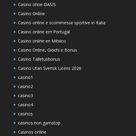
Casino ohne OASIS
Casino Online
Casinò online e scommesse sportive in Italia
Casino online em Portugal
Casino online en México
Casino Online, Giochi e Bonus
Casino Talletusbonus
Casino Utan Svensk Licens 2026
casino1
casino2
casino3
casino4
casinos
casinos non gamstop
Casinos online