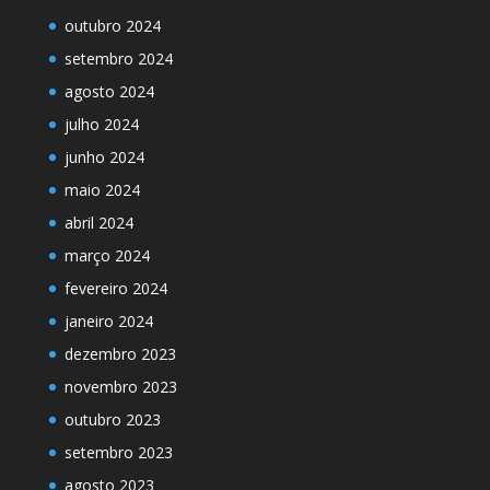
outubro 2024
setembro 2024
agosto 2024
julho 2024
junho 2024
maio 2024
abril 2024
março 2024
fevereiro 2024
janeiro 2024
dezembro 2023
novembro 2023
outubro 2023
setembro 2023
agosto 2023