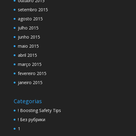
outubro 2015
setembro 2015
agosto 2015
julho 2015
junho 2015
maio 2015
abril 2015
março 2015
fevereiro 2015
janeiro 2015
Categorias
! Boosting Safety Tips
! Без рубрики
1