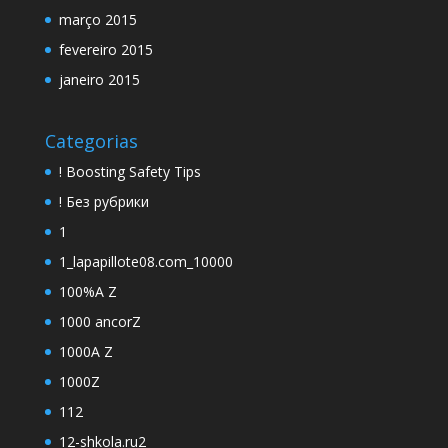
março 2015
fevereiro 2015
janeiro 2015
Categorias
! Boosting Safety Tips
! Без рубрики
1
1_lapapillote08.com_10000
100%A Z
1000 ancorZ
1000A Z
1000Z
112
12-shkola.ru2