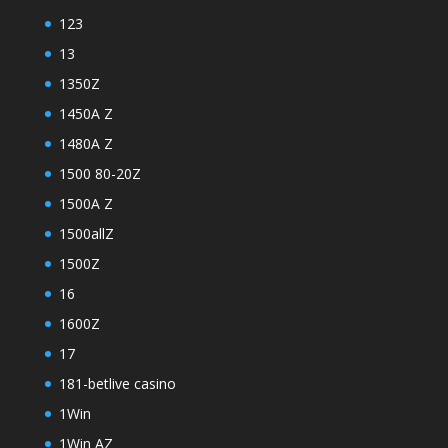
123
13
1350Z
1450A Z
1480A Z
1500 80-20Z
1500A Z
1500allZ
1500Z
16
1600Z
17
181-betlive casino
1Win
1Win AZ