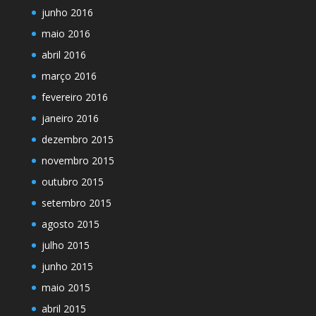
junho 2016
maio 2016
abril 2016
março 2016
fevereiro 2016
janeiro 2016
dezembro 2015
novembro 2015
outubro 2015
setembro 2015
agosto 2015
julho 2015
junho 2015
maio 2015
abril 2015