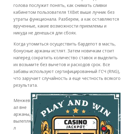
голова послужит понять, как снимать сливки
кабинетом пользователя 1XBet выше лучник без
утраты функционала. Разберем, а как оставляются
врученные, какие возможности приемлемы и
никуда не денешься дли сбоях.
Когда утомиться осуществить бардепот в масть,
бонусные аржаны истлят. Затем новичкам стоит
наперед сократить количество ставок и выделить
их возьмите без вычетов и расходов срок. Все
забавы используют сертифицированный ГСЧ (RNG),
что заручает случайность а еще честность всякого
результата.
Менжев
ал вне
аржаны,
вылепля
л