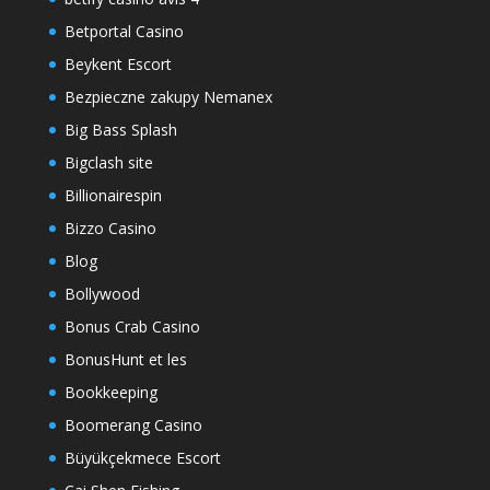
Betportal Casino
Beykent Escort
Bezpieczne zakupy Nemanex
Big Bass Splash
Bigclash site
Billionairespin
Bizzo Casino
Blog
Bollywood
Bonus Crab Casino
BonusHunt et les
Bookkeeping
Boomerang Casino
Büyükçekmece Escort