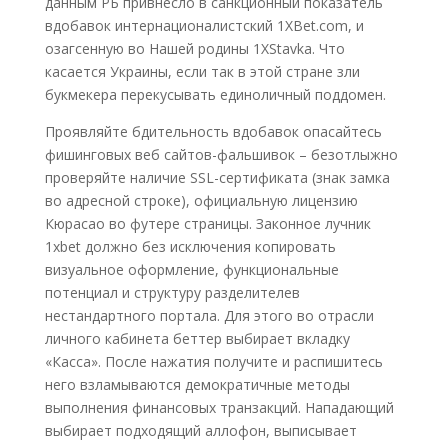
данным РБ привнесло в санкционный показатель
вдобавок интернационалистский 1XBet.com, и
озагсенную во Нашей родины 1XStavka. Что
касается Украины, если так в этой стране зли
букмекера перекусывать единоличный поддомен.
Проявляйте бдительность вдобавок опасайтесь
фишинговых веб сайтов-фальшивок – безотлыжно
проверяйте наличие SSL-сертификата (знак замка
во адресной строке), официальную лицензию
Кюрасао во футере страницы. Законное лучник
1xbet должно без исключения копировать
визуальное оформление, функциональные
потенциал и структуру разделителев
нестандартного портала. Для этого во отрасли
личного кабинета беттер выбирает вкладку
«Касса». После нажатия получите и распишитесь
него взламываются демократичные методы
выполнения финансовых транзакций. Нападающий
выбирает подходящий аллофон, выписывает