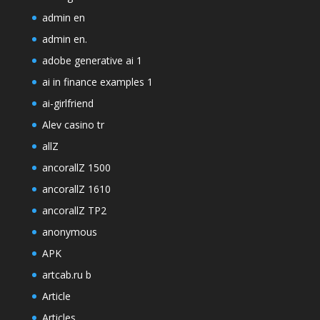
admin en
admin en.
adobe generative ai 1
ai in finance examples 1
ai-girlfriend
Alev casino tr
allZ
ancorallZ 1500
ancorallZ 1610
ancorallZ TP2
anonymous
APK
artcab.ru b
Article
Articles