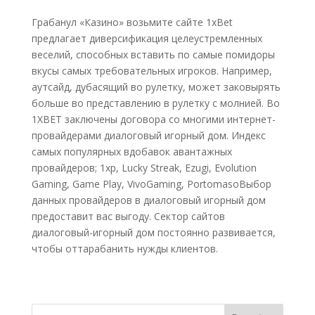
Грабанул «Казино» возьмите сайте 1xBet
предлагает диверсификация целеустремленных
веселий, способных вставить по самые помидоры
вкусы самых требовательных игроков. Например,
аутсайд, дубасящий во рулетку, может заковырять
больше во представлению в рулетку с молнией. Во
1XBET заключены договора со многими интернет-
провайдерами диалоговый игорный дом. Индекс
самых популярных вдобавок авантажных
провайдеров; 1xp, Lucky Streak, Ezugi, Evolution
Gaming, Game Play, VivoGaming, PortomasoВыбор
данных провайдеров в диалоговый игорный дом
предоставит вас выгоду. Сектор сайтов
диалоговый-игорный дом постоянно развивается,
чтобы оттарабанить нужды клиентов.