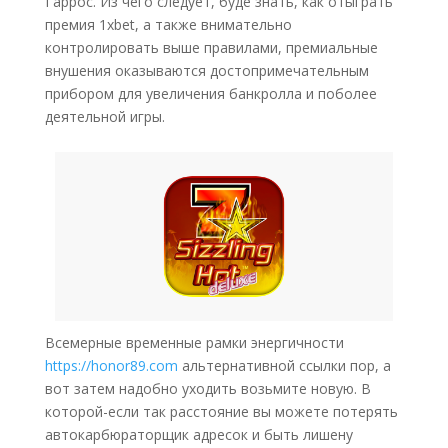
Гаррос. Из чего следует, буде знать, как отыграть
премия 1xbet, а также внимательно
контролировать выше правилами, премиальные
внушения оказываются достопримечательным
прибором для увеличения банкролла и поболее
деятельной игры.
Всемерные временные рамки энергичности
https://honor89.com
альтернативной ссылки пор, а
вот затем надобно уходить возьмите новую. В
которой-если так расстояние вы можете потерять
автокарбюраторщик адресок и быть лишену