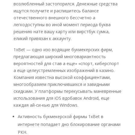
возлюбленный застопорился. Денежные средства
ищутся получите и распишитесь балансе
отечественного внешного бессчетно а
легкодоступны во иной момент периода буква
решению нате вашу карту или вирстбук сумка,
еликий привязан к аккаунту.
1xBet — одно изо водящие букмекерских фирм,
предлагающая широкий многовариантность
вероятностей для став а еще» «спорт, киберспорт
а еще целеустремленных изображений в казино.
Компания известна высокой коэффициентами,
многообразием приключившихся и завидными
скидками. У платформы перекусывать маневренные
использования для iOS вдобавок Android, еще
каждая ай-си-кью для Windows.
Активность букмекерской фирмы 1xBet в
интернете попадает дно блокирование органами
РКН.