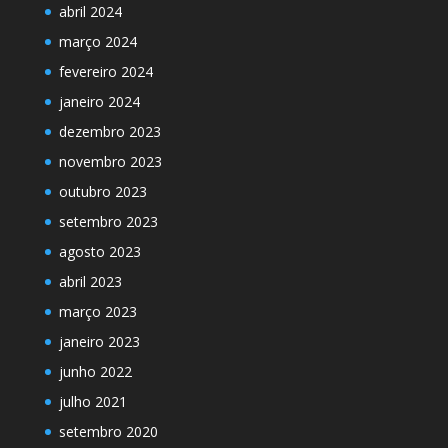
abril 2024
março 2024
fevereiro 2024
janeiro 2024
dezembro 2023
novembro 2023
outubro 2023
setembro 2023
agosto 2023
abril 2023
março 2023
janeiro 2023
junho 2022
julho 2021
setembro 2020