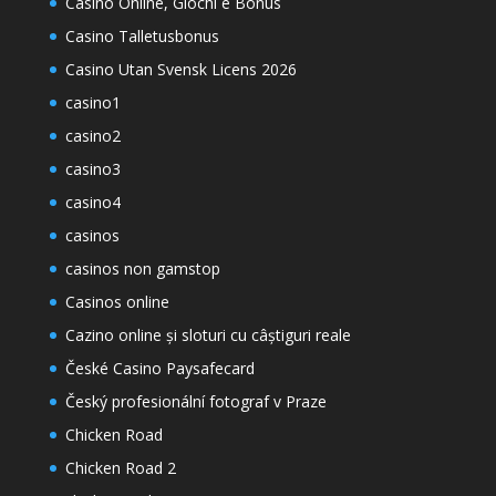
Casino Online, Giochi e Bonus
Casino Talletusbonus
Casino Utan Svensk Licens 2026
casino1
casino2
casino3
casino4
casinos
casinos non gamstop
Casinos online
Cazino online și sloturi cu câștiguri reale
České Casino Paysafecard
Český profesionální fotograf v Praze
Chicken Road
Chicken Road 2