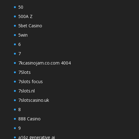
50
500A Z
5bet Casino
5win
6
7
7kcasinojam.co.com 4004
7Slots
7slots focus
7slots.nl
7slotscasino.uk
8
888 Casino
9
a16z generative ai