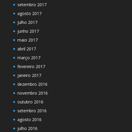
setembro 2017
agosto 2017
julho 2017
junho 2017
maio 2017
abril 2017
março 2017
fevereiro 2017
janeiro 2017
dezembro 2016
novembro 2016
outubro 2016
setembro 2016
agosto 2016
julho 2016