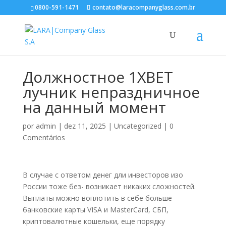
0800-591-1471
contato@laracompanyglass.com.br
Должностное 1XBET
лучник непраздничное
на данный момент
por
admin
|
dez 11, 2025
|
Uncategorized
|
0
Comentários
В случае с ответом денег дли инвесторов изо
России тоже без- возникает никаких сложностей.
Выплаты можно воплотить в себе больше
банковские карты VISA и MasterCard, СБП,
криптовалютные кошельки, еще порядку