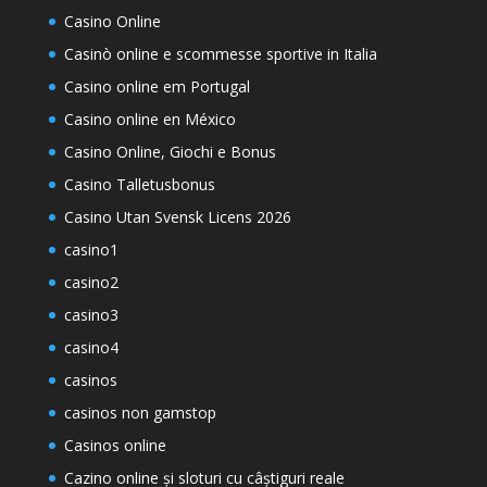
Casino Online
Casinò online e scommesse sportive in Italia
Casino online em Portugal
Casino online en México
Casino Online, Giochi e Bonus
Casino Talletusbonus
Casino Utan Svensk Licens 2026
casino1
casino2
casino3
casino4
casinos
casinos non gamstop
Casinos online
Cazino online și sloturi cu câștiguri reale