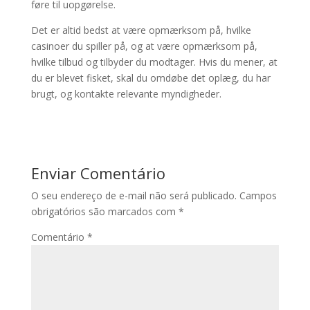
føre til uopgørelse.
Det er altid bedst at være opmærksom på, hvilke
casinoer du spiller på, og at være opmærksom på,
hvilke tilbud og tilbyder du modtager. Hvis du mener, at
du er blevet fisket, skal du omdøbe det oplæg, du har
brugt, og kontakte relevante myndigheder.
Enviar Comentário
O seu endereço de e-mail não será publicado.
Campos
obrigatórios são marcados com
*
Comentário
*