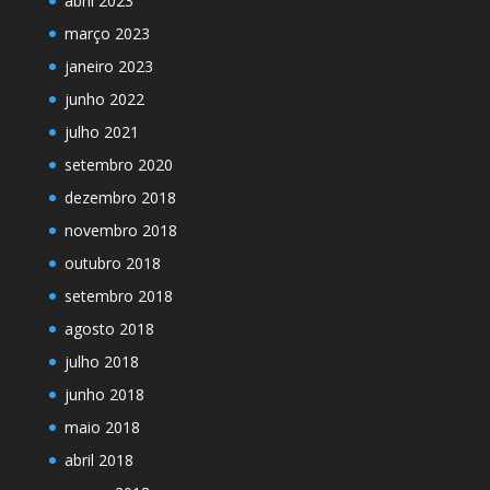
abril 2023
março 2023
janeiro 2023
junho 2022
julho 2021
setembro 2020
dezembro 2018
novembro 2018
outubro 2018
setembro 2018
agosto 2018
julho 2018
junho 2018
maio 2018
abril 2018