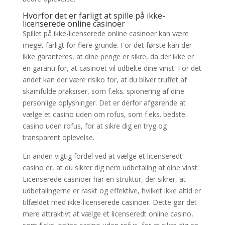
Hvorfor det er farligt at spille på ikke-
licenserede online casinoer
Spillet på ikke-licenserede online casinoer kan være
meget farligt for flere grunde. For det første kan der
ikke garanteres, at dine penge er sikre, da der ikke er
en garanti for, at casinoet vil udbelte dine vinst. For det
andet kan der være risiko for, at du bliver truffet af
skamfulde praksiser, som f.eks. spionering af dine
personlige oplysninger. Det er derfor afgørende at
vælge et casino uden om rofus, som f.eks. bedste
casino uden rofus, for at sikre dig en tryg og
transparent oplevelse.
En anden vigtig fordel ved at vælge et licenseredt
casino er, at du sikrer dig nem udbetaling af dine vinst.
Licenserede casinoer har en struktur, der sikrer, at
udbetalingerne er raskt og effektive, hvilket ikke altid er
tilfældet med ikke-licenserede casinoer. Dette gør det
mere attraktivt at vælge et licenseredt online casino,