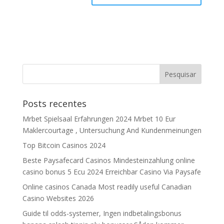
Posts recentes
Mrbet Spielsaal Erfahrungen 2024 Mrbet 10 Eur
Maklercourtage , Untersuchung And Kundenmeinungen
Top Bitcoin Casinos 2024
Beste Paysafecard Casinos Mindesteinzahlung online
casino bonus 5 Ecu 2024 Erreichbar Casino Via Paysafe
Online casinos Canada Most readily useful Canadian
Casino Websites 2026
Guide til odds-systemer, Ingen indbetalingsbonus