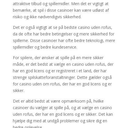
attraktive tilbud og spillemidler. Men det er vigtigt at
bemærke, at spil i disse casinoer kan være udløst af
risiko og ikke nødvendigvis sikkerhed.
Det er også vigtigt at se på bedste casino uden rofus,
da de ofte har bedre betingelser og mere sikkerhed for
spillerne. Disse casinoer har ofte bedre teknologi, mere
spillemidler og bedre kundeservice.
For spilere, der ønsker at spille på en mere sikker
måde, er det bedst at vælge en casino uden rofus, der
har en god licens og er registreret i et land, der har
strenge spilskatteforanstaltninger. Dette gælder også
for casino uden om rofus, der har en god licens og er
sikker.
Det er altid bedst at være opmærksom på, hvilke
casinoer du vælger at spille på, og at vælge en casino
uden rofus, der har en god licens og er sikker. Det kan
hjælpe dig med at undgå problemer og sikre dig en
bedre oplevelse.