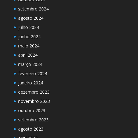
setembro 2024
agosto 2024
julho 2024
junho 2024
maio 2024
abril 2024
março 2024
fevereiro 2024
janeiro 2024
dezembro 2023
novembro 2023
outubro 2023
setembro 2023
agosto 2023