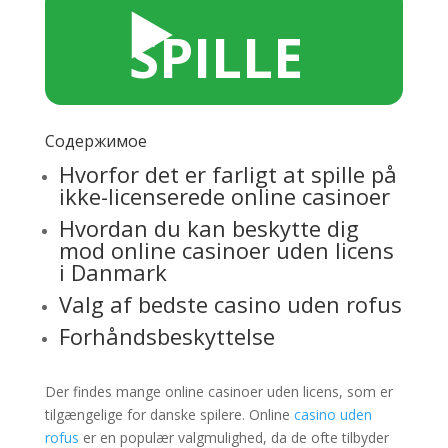
▶️
SPILLE
Содержимое
Hvorfor det er farligt at spille på
ikke-licenserede online casinoer
Hvordan du kan beskytte dig
mod online casinoer uden licens
i Danmark
Valg af bedste casino uden rofus
Forhåndsbeskyttelse
Der findes mange online casinoer uden licens, som er
tilgængelige for danske spilere. Online
casino uden
rofus
er en populær valgmulighed, da de ofte tilbyder