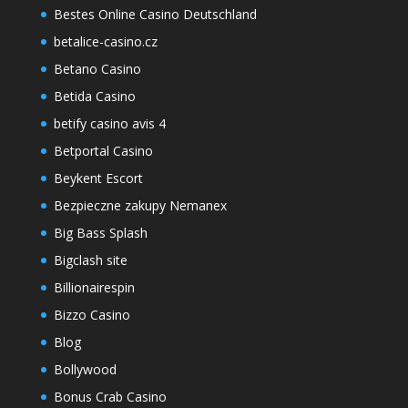
Bestes Online Casino Deutschland
betalice-casino.cz
Betano Casino
Betida Casino
betify casino avis 4
Betportal Casino
Beykent Escort
Bezpieczne zakupy Nemanex
Big Bass Splash
Bigclash site
Billionairespin
Bizzo Casino
Blog
Bollywood
Bonus Crab Casino