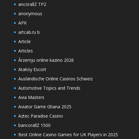
ancorallZ TP2
anonymous
APK
artcab.ru b
Article
Articles
Ārzemju online kazino 2026
Ataköy Escort
Ausländische Online Casinos Schweiz
Automotive Topics and Trends
Avia Masters
Aviator Game Ghana 2025
Aztec Paradise Casino
bancorallZ 1500
Best Online Casino Games for UK Players in 2025