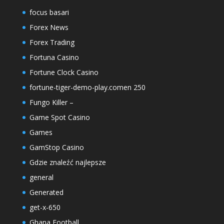
focus basari
Forex News
Forex Trading
Fortuna Casino
Fortune Clock Casino
fortune-tiger-demo-play.comen 250
Fungo Killer –
Game Spot Casino
Games
GamStop Casino
Gdzie znaleźć najlepsze
general
Generated
get-x-650
Ghana Football