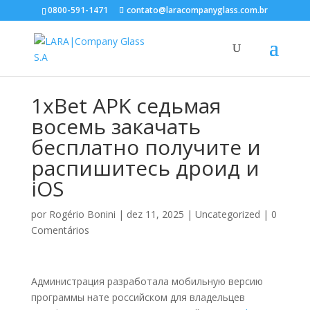
0800-591-1471
contato@laracompanyglass.com.br
1xBet APK седьмая
восемь закачать
бесплатно получите и
распишитесь дроид и
iOS
por
Rogério Bonini
|
dez 11, 2025
|
Uncategorized
|
0
Comentários
Администрация разработала мобильную версию
программы нате российском для владельцев