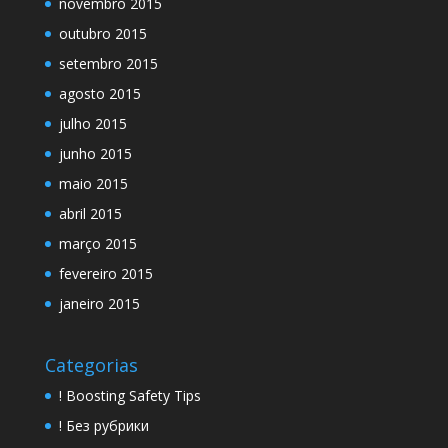
novembro 2015
outubro 2015
setembro 2015
agosto 2015
julho 2015
junho 2015
maio 2015
abril 2015
março 2015
fevereiro 2015
janeiro 2015
Categorias
! Boosting Safety Tips
! Без рубрики