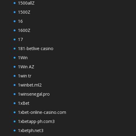
1500allZ
1500Z
16
1600Z
17
181-betlive casino
1Win
1Win AZ
1win tr
1winbet.ml2
1winsenegal.pro
1xBet
1xbet-online-casino.com
1xbetapp-ph.com3
1xbetph.net3