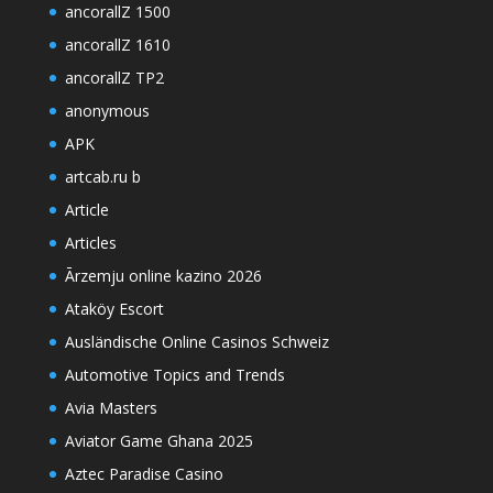
ancorallZ 1500
ancorallZ 1610
ancorallZ TP2
anonymous
APK
artcab.ru b
Article
Articles
Ārzemju online kazino 2026
Ataköy Escort
Ausländische Online Casinos Schweiz
Automotive Topics and Trends
Avia Masters
Aviator Game Ghana 2025
Aztec Paradise Casino