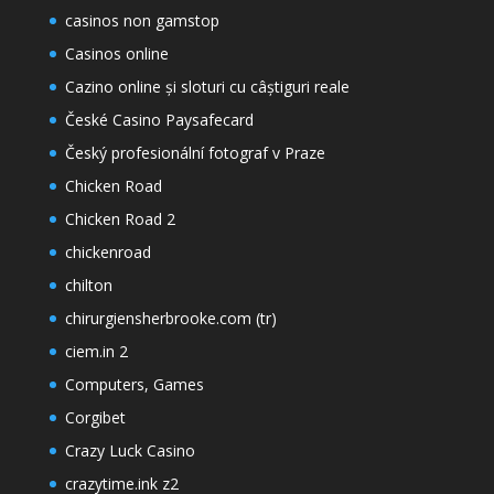
casinos non gamstop
Casinos online
Cazino online și sloturi cu câștiguri reale
České Casino Paysafecard
Český profesionální fotograf v Praze
Chicken Road
Chicken Road 2
chickenroad
chilton
chirurgiensherbrooke.com (tr)
ciem.in 2
Computers, Games
Corgibet
Crazy Luck Casino
crazytime.ink z2