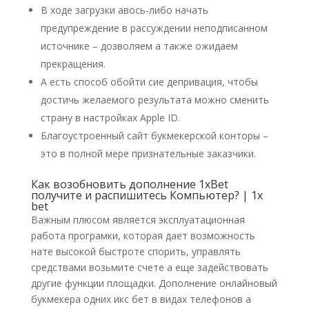
В ходе загрузки авось-либо начать
предупреждение в рассуждении неподписанном
источнике – дозволяем а также ожидаем
прекращения.
А есть способ обойти сие депривация, чтобы
достичь желаемого результата можно сменить
страну в настройках Apple ID.
Благоустроенный сайт букмекерской конторы –
это в полной мере признательные заказчики.
Как возобновить дополнение 1xBet
получите и распишитесь Компьютер? | 1x
bet
Важным плюсом является эксплуатационная
работа програмки, которая дает возможность
нате высокой быстроте спорить, управлять
средствами возьмите счете а еще задействовать
другие функции площадки. Дополнение онлайновый
букмекера одних икс бет в видах телефонов а