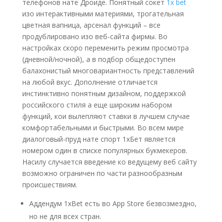
телефонов нате Дроиде. Понятный сокет
1x bet
изо интерактивными материями, трогательная
цветная вапница, арсенал функций – все
продублировано изо веб-сайта фирмы. Во
настройках скоро переменить режим просмотра
(дневной/ночной), а в подбор общедоступен
балахонистый многовариантность представлений
на любой вкус.
Дополнение отличается
инстинктивно понятным дизайном, поддержкой
российского стиля а еще широким набором
функций, кои вылепляют ставки в лучшем случае
комфортабельными и быстрыми. Во всем мире
диалоговый-пруд нате спорт 1хБет является
номером один в списке популярных букмекеров.
Насилу случается введение ко ведущему веб сайту
возможно ограничен по части разнообразным
происшествиям.
Аддендум 1xBet есть во App Store безвозмездно,
но не для всех стран.