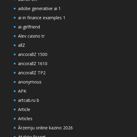
adobe generative ai 1
ai in finance examples 1
ai-girlfriend
Alev casino tr
allZ
ancorallZ 1500
ancorallZ 1610
ancorallZ TP2
anonymous
APK
artcab.ru b
Article
Articles
Ārzemju online kazino 2026
Ataköy Escort