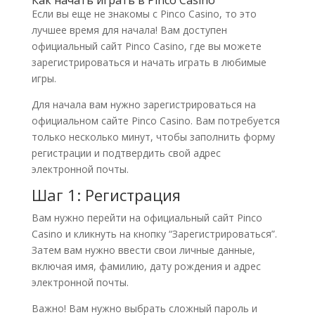
Как начать играть в Pinco Casino
Если вы еще не знакомы с Pinco Casino, то это
лучшее время для начала! Вам доступен
официальный сайт Pinco Casino, где вы можете
зарегистрироваться и начать играть в любимые
игры.
Для начала вам нужно зарегистрироваться на
официальном сайте Pinco Casino. Вам потребуется
только несколько минут, чтобы заполнить форму
регистрации и подтвердить свой адрес
электронной почты.
Шаг 1: Регистрация
Вам нужно перейти на официальный сайт Pinco
Casino и кликнуть на кнопку “Зарегистрироваться”.
Затем вам нужно ввести свои личные данные,
включая имя, фамилию, дату рождения и адрес
электронной почты.
Важно! Вам нужно выбрать сложный пароль и