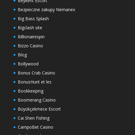
Beykent Escort
Bezpieczne zakupy Nemanex
Big Bass Splash
Bigclash site
Billionairespin
Bizzo Casino
Blog
Bollywood
Bonus Crab Casino
BonusHunt et les
Bookkeeping
Boomerang Casino
Büyükçekmece Escort
Cai Shen Fishing
CampoBet Casino