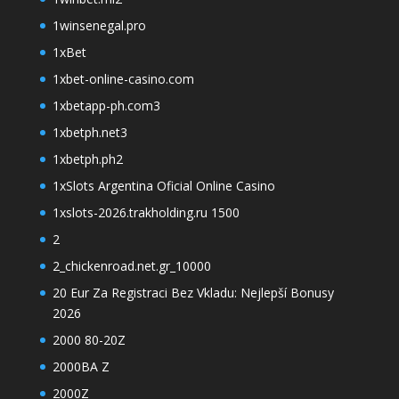
1winsenegal.pro
1xBet
1xbet-online-casino.com
1xbetapp-ph.com3
1xbetph.net3
1xbetph.ph2
1xSlots Argentina Oficial Online Casino
1xslots-2026.trakholding.ru 1500
2
2_chickenroad.net.gr_10000
20 Eur Za Registraci Bez Vkladu: Nejlepší Bonusy
2026
2000 80-20Z
2000BA Z
2000Z