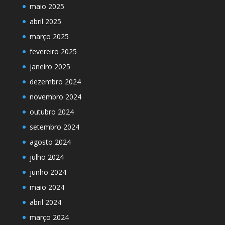
maio 2025
abril 2025
março 2025
fevereiro 2025
janeiro 2025
dezembro 2024
novembro 2024
outubro 2024
setembro 2024
agosto 2024
julho 2024
junho 2024
maio 2024
abril 2024
março 2024