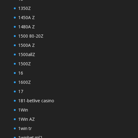
1350Z
1450A Z
1480A Z
1500 80-20Z
1500A Z
1500allZ
1500Z
16
1600Z
17
181-betlive casino
1Win
1Win AZ
1win tr
1winbet.ml2