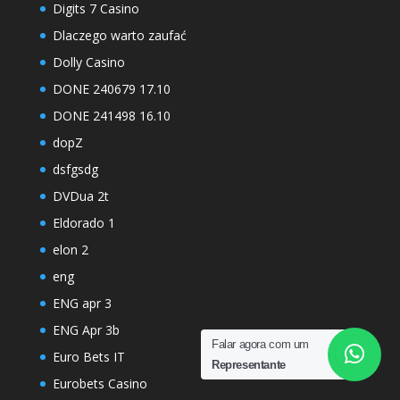
Digits 7 Casino
Dlaczego warto zaufać
Dolly Casino
DONE 240679 17.10
DONE 241498 16.10
dopZ
dsfgsdg
DVDua 2t
Eldorado 1
elon 2
eng
ENG apr 3
ENG Apr 3b
Falar agora com um
Euro Bets IT
Representante
Eurobets Casino