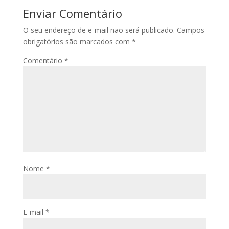
Enviar Comentário
O seu endereço de e-mail não será publicado.
Campos
obrigatórios são marcados com
*
Comentário
*
Nome
*
E-mail
*