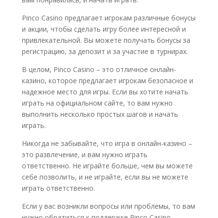
Pinco Casino предлагает игрокам различные бонусы
и акции, чтобы сделать игру более интересной и
привлекательной. Вы можете получать бонусы за
регистрацию, за депозит и за участие в турнирах.
В целом, Pinco Casino – это отличное онлайн-
казино, которое предлагает игрокам безопасное и
надежное место для игры. Если вы хотите начать
играть на официальном сайте, то вам нужно
выполнить несколько простых шагов и начать
играть.
Никогда не забывайте, что игра в онлайн-казино –
это развлечение, и вам нужно играть
ответственно. Не играйте больше, чем вы можете
себе позволить, и не играйте, если вы не можете
играть ответственно.
Если у вас возникли вопросы или проблемы, то вам
нужно обратиться к поддержке Pinco Casino.