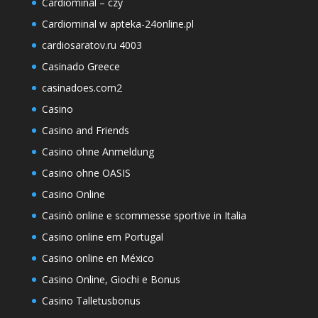
Cardiominal – czy
Cardiominal w apteka-24online.pl
cardiosaratov.ru 4003
Casinado Greece
casinadoes.com2
Casino
Casino and Friends
Casino ohne Anmeldung
Casino ohne OASIS
Casino Online
Casinò online e scommesse sportive in Italia
Casino online em Portugal
Casino online en México
Casino Online, Giochi e Bonus
Casino Talletusbonus