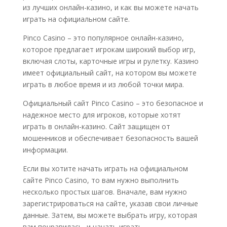
из лучших онлайн-казино, и как вы можете начать
играть на официальном сайте.
Pinco Casino – это популярное онлайн-казино,
которое предлагает игрокам широкий выбор игр,
включая слоты, карточные игры и рулетку. Казино
имеет официальный сайт, на котором вы можете
играть в любое время и из любой точки мира.
Официальный сайт Pinco Casino – это безопасное и
надежное место для игроков, которые хотят
играть в онлайн-казино. Сайт защищен от
мошенников и обеспечивает безопасность вашей
информации.
Если вы хотите начать играть на официальном
сайте Pinco Casino, то вам нужно выполнить
несколько простых шагов. Вначале, вам нужно
зарегистрироваться на сайте, указав свои личные
данные. Затем, вы можете выбрать игру, которая
вам понравилась, и начать играть.