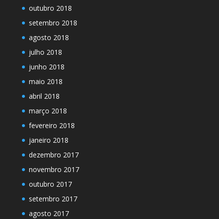
outubro 2018
setembro 2018
agosto 2018
julho 2018
junho 2018
maio 2018
abril 2018
março 2018
fevereiro 2018
janeiro 2018
dezembro 2017
novembro 2017
outubro 2017
setembro 2017
agosto 2017