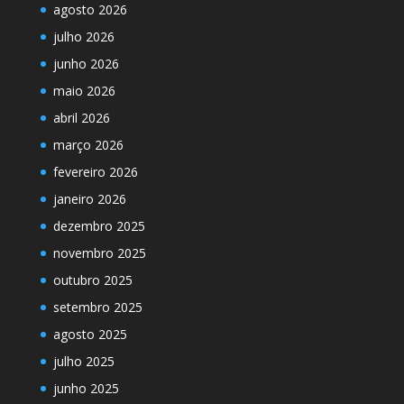
agosto 2026
julho 2026
junho 2026
maio 2026
abril 2026
março 2026
fevereiro 2026
janeiro 2026
dezembro 2025
novembro 2025
outubro 2025
setembro 2025
agosto 2025
julho 2025
junho 2025