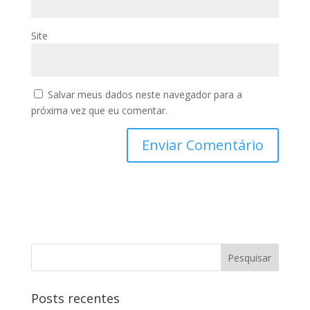
Site
Salvar meus dados neste navegador para a
próxima vez que eu comentar.
Posts recentes